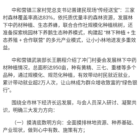
中和营镇三家村党总支书记普建民现场“传经送宝”：三家
村森林覆盖率高达83%，依托质优量丰的森林资源，发展林
下中药材种植、生态养蜂，联合合作社规模化种植桃树，还
准备探索桃园林下养鹅生态种养模式，构建起 “林下种植 + 生
态养殖 + 合作联营” 的多元产业模式，让小小林地迸发多重效
益。
中和营镇武装部长王鹏程介绍了冲门村委会发展林下中药
材种植情况，总面积达950亩，种有黄精、三七、重楼等多个
品种，通过规模化、规范化种植，有效带动村民就近就业，
累计带动就业超2万人次，让山林成为群众增收致富的“绿色银
行”。
围绕全市林下经济长远发展，与会人员深入研讨、凝聚共
识，明确三大发力方向：
（一）摸清底数明方向：全面摸排林地资源、种养基础、
产业现状，做到心中有数、施策有方；