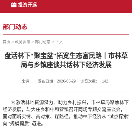
投资开远
部门动态
首页
>
政务资讯
>
部门动态
>
正文
盘活林下“聚宝盆”拓宽生态富民路丨市林草
局与乡镇座谈共话林下经济发展
来源：
发布日期：2026-05-29
浏览次数：
142
为激活林地资源潜力、助力乡村振兴，市林草局聚焦林下
经济发展，与大庄乡和中和营镇召开两场专题交流座谈会，
面对面听实情、商对策、谋路径，推动林下经济从 “试点探索”
向 “规模提质” 迈进。