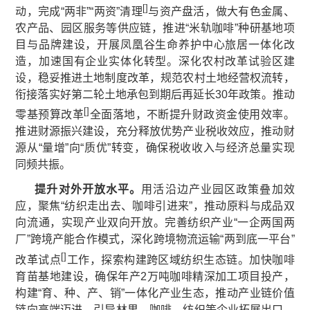
[
]
动，完成“两非”“两资”清理
与资产盘活，做大有色金属、
农产品、园区服务等供应链，推进“米轨咖啡”种研基地项
目与品牌建设，开展凤凰谷生命养护中心旅居一体化改
造，加速国有企业实体化转型。深化农村改革试验区建
设，稳妥推进土地制度改革，规范农村土地经营权流转，
衔接落实好第二轮土地承包到期后再延长30年政策。推动
[
]
零基预算改革
全面落地，不断提升财政资金使用效率。
推进财源振兴建设，充分释放优势产业税收效应，推动财
源从“量增”向“质优”转变，确保税收收入与经济总量实现
同频共振。
提升对外开放水平。
用活沿边产业园区政策叠加效
应，聚焦“纺织走出去、咖啡引进来”，推动原料与成品双
向流通，实现产业双向开放。完善纺织产业“一企两国两
厂”跨境产能合作模式，深化跨境物流运输“两到底一平台”
[
]
改革试点
工作，探索构建跨区域纺织生态链。加快咖啡
育苗基地建设，确保年产2万吨咖啡精深加工项目投产，
构建“育、种、产、销”一体化产业生态，推动产业链价值
链向高端迈进。引导林果、咖啡、纺织等企业拓展出口、