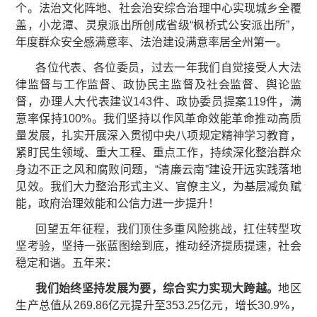
个。法治文化阵地、社会治安综合治理中心实现城乡全覆
盖，小龙潭、灵泉派出所创成省级“枫桥式公安派出所”，
年度群众安全感满意率、法治建设满意率居全州第一。
各位代表、各位委员，过去一年我们自觉接受人大法
律监督与工作监督、政协民主监督及社会监督、舆论监
督，办理人大代表建议143件、政协委员提案119件，满
意率保持100%。我们坚持以作风革命效能革命推动高质
量发展，扎实开展深入贯彻中央八项规定精神学习教育，
紧盯民生领域、重大工程、重点工作，持续深化整治群众
身边不正之风和腐败问题，“清廉云南”建设开远实践落地
见效。我们大力整治形式主义、官僚主义，为基层减负赋
能，政府治理效能和公信力进一步提升！
回望五年征程，我们顶住多重风险挑战，扛住转型攻
坚考验，坚持一张蓝图绘到底，推动经济提质提速，社会
稳定和谐。五年来：
我们始终坚持发展为要，综合实力实现大跨越。
地区
生产总值从269.86亿元提升至353.25亿元，增长30.9%，