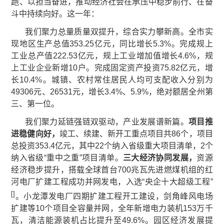
跑、以担当奋进，推动经济社会在承压中稳步前行、在奋
斗中持续向好。这一年：
我们聚力总量质量双提升，综合实力攀新高。全市实
现地区生产总值353.25亿元，同比增长5.3%。完成规上
工业总产值222.53亿元，规上工业增加值增长4.6%，规
上工业企业新增10户。完成固定资产投资75.82亿元，增
长10.4%。城镇、农村常住居民人均可支配收入分别为
49306元、26531元，增长3.4%、5.9%，绝对额居全州第
三、第一位。
我们聚力延链强链双驱动，产业发展谱新篇。
项目推
进稳健向好，
竣工、续建、新开工重点项目共86个，项目
总投资353.4亿元，其中22个纳入省级重大项目清单，2个
纳入省级“重中之重”项目清单。
三大经济协同发展，
资源
经济稳步提升，搭载全球首台700兆瓦先进燃煤机组的红
河电厂扩建工程成功并网发电，入选“央企十大超级工程”
[
]
。小龙潭发电厂四期扩建工程开工建设，剑角峰风电场
扩建等10个项目全容量并网，全年新增电力装机153万千
瓦，清洁能源装机占比提升至49.6%。园区经济发展提