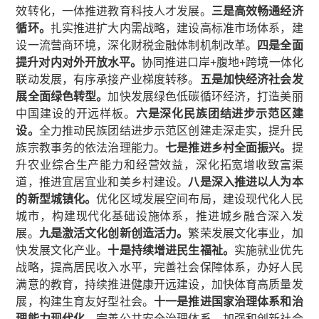
效转化，一体推进教育科技人才发展。
三是高效畅通经济
循环。
扎实推进扩大内需战略，建设高标准市场体系，建
设一流营商环境，深化财税金融体制机制改革。
四是全面
提升对内对外开放水平。
协同推进口岸+腹地+跨境一体化
联动发展，有序承接产业梯度转移。
五是加快经济社会发
展全面绿色转型。
加快发展绿色低碳循环经济，打造美丽
中国建设的开远样板。
六是深化民族团结进步示范区
建
设。
全力推动民族团结进步示范区创建走深走实，提升民
族宗教事务的依法治理能力。
七是推进乡村全面振兴。
提
升农业综合生产能力和经营效益，深化拓宽增收致富渠
道，推进宜居宜业和美乡村建设。
八是深入推进以人为本
的新型城镇化。
优化区域发展空间布局，建设现代化人民
城市，构建现代化基础设施体系，推进城乡融合深入发
展。
九是激活文化创新创造活力。
繁荣发展文化事业，加
快发展文化产业。
十是持续增进民生福祉。
实施就业优先
战略，提高居民收入水平，完善社会保障体系，办好人民
满意的教育，持续推进健康开远建设，加快体育高质量发
展，构建生育友好型社会。
十一是推进国家治理体系和治
理能力现代化。
完善公共安全治理体系，加强和创新社会