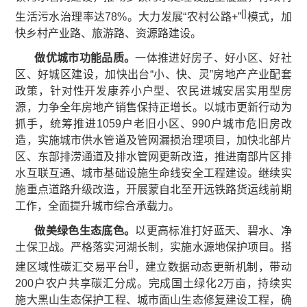
[
]
生活污水治理率达78%。大力发展“农村公路+”
模式，加
快乡村产业路、旅游路、资源路建设。
做优城市功能品质。
一体推进好房子、好小区、好社
区、好城区建设，加快出台“小、快、灵”房地产产业配套
政策，针对性开发康养小户型、农民进城安居实用型房
源，力争全年房地产销售保持正增长。以城市更新行动为
抓手，统筹推进1059户老旧小区、990户城市危旧房改
造，实施城市供水管道及管网漏损治理项目，加快北部片
区、东部排涝通道及排水管网更新改造，推进南部片区排
水互联互通、城市基础设施生命线安全工程建设。继续实
施重点道路升级改造，开展蒙自北至开远铁路货运线前期
工作，全面提升城市综合承载力。
做美绿色生态底色。
以更高标准打好蓝天、碧水、净
土保卫战。严格落实河湖长制，实施水源地保护项目。搭
[
]
建区域性碳汇交易平台
，建立数据动态更新机制，带动
200户农户共享碳汇分成。完成国土绿化2万亩，持续实
施大黑山生态保护工程、城市面山生态修复建设工程，确