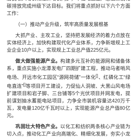
碳排放完成州级下达目标。我们将重点抓好以下六个方面
工作：
（一）推动产业升级，筑牢高质量发展根基
大抓产业、主攻工业，坚持把发展经济的着力点放在
实体经济上，加快构建现代化产业体系，力争新增规上工
业企业10户以上，实现规上工业总产值225亿元。
做大做强
能源
产业。
构建多元互补的能源网和储备体
系，重点实施小龙潭发电厂四期扩建工程，推动马者哨风
[
]
电场、开远市化工园区“源网荷储”一体化
、红磷化工“绿
[
]
电直连”
等项目开工建设，力促仙人洞坡、大黑山风电场
扩建项目和岩子脚、三台铺等5个光伏项目并网发电，提
前谋划抽水蓄能电站项目，力争全市装机容量达420万千
瓦，发电量120亿千瓦时以上，实现能源产业总产值80亿
元。
巩固壮大
特色
产业。
以化工和纺织两条核心产业链为
切入点，推动化工产业向高端化、精细化发展，夯实小龙