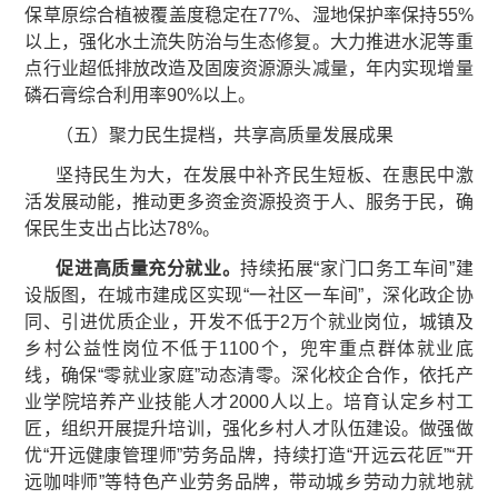
保草原综合植被覆盖度稳定在77%、湿地保护率保持55%
以上，强化水土流失防治与生态修复。大力推进水泥等重
点行业超低排放改造及固废资源源头减量，年内实现增量
磷石膏综合利用率90%以上。
（五）聚力民生提档，共享高质量发展成果
坚持民生为大，在发展中补齐民生短板、在惠民中激
活发展动能，推动更多资金资源投资于人、服务于民，确
保民生支出占比达78%。
促进高质量充分就业。
持续拓展“家门口务工车间”建
设版图，在城市建成区实现“一社区一车间”，深化政企协
同、引进优质企业，开发不低于2万个就业岗位，城镇及
乡村公益性岗位不低于1100个，兜牢重点群体就业底
线，确保“零就业家庭”动态清零。深化校企合作，依托产
业学院培养产业技能人才2000人以上。培育认定乡村工
匠，组织开展提升培训，强化乡村人才队伍建设。做强做
优“开远健康管理师”劳务品牌，持续打造“开远云花匠”“开
远咖啡师”等特色产业劳务品牌，带动城乡劳动力就地就