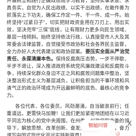
开展树立和践行正确政绩观学习教育，坚持实事求是、求
真务实，自觉为人民出政绩、以实干出政绩，在敢作善为
抓落实上下功夫，确保工作定一件、干一件、成一件。始
终坚持“过紧日子”，切实把财政资金用在刀刃上、用出实
效，坚决兜牢“三保”底线，让有限财力更多向民生领域、
基层一线倾斜。始终坚持依法行政，认真接受市人大及其
常委会法律监督，自觉接受市政协和社会各界民主监督，
全力办好人大代表建议和政协提案。
要压实
全面从严
治党
责任、永葆清廉本色
。
保持反腐高压态势，一步不停歇、
半步不退让，深入推进政府系统党风廉政建设和反腐败斗
争，持续深化群众身边不正之风和腐败问题集中整治，坚
决整治形式主义为基层减负，让积极担当的干事环境和风
清气正的政治环境成为开远最鲜明的底色、最核心的竞争
力。
各位代表、各位委员，风劲潮涌，自当破浪前行；任
重道远，更需快马加鞭！让我们更加紧密地团结在以习近
x
平同志为核心的党中央周围，在州委、州政府和市委的领
导下，解放思想、改革创新、奋发进取、真抓实干，奋力
谱写中国式现代化开远实践新篇章！