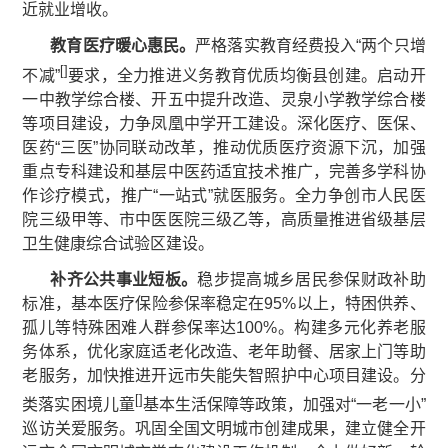
近就业增收。
教育医疗暖心惠民
。
严格落实教育经费投入“两个只增
[
]
不减”
要求，全力推进义务教育优质均衡县创建。启动开
一中教学综合楼、开五中提升改造、灵泉小学教学综合楼
等项目建设，力争凤凰中学开工建设。深化医疗、医保、
医药“三医”协同联动改革，推动优质医疗资源下沉，加强
重点专科建设和基层中医药适宜技术推广，完善多学科协
作诊疗模式，推广“一站式”就医服务。全力争创市人民医
院三级甲等、市中医医院三级乙等，高质量推进省级基层
卫生健康综合试验区建设。
补齐
公共事业
短板
。
稳步提高城乡居民参保财政补助
标准，基本医疗保险参保率稳定在95%以上，特困供养、
孤儿等特殊困难人群参保率达100%。构建多元化养老服
务体系，优化家庭适老化改造、老年助餐、居家上门等助
老服务，加快推进开远市失能失智照护中心项目建设。分
[
]
类落实困境儿童
基本生活保障等政策，加强对“一老一小”
巡访关爱服务。巩固全国文明城市创建成果，建立健全开