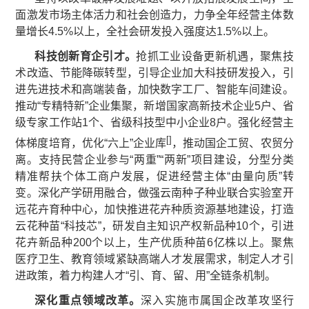
面激发市场主体活力和社会创造力，力争全年经营主体数
量增长4.5%以上，全社会研发投入强度达1.5%以上。
科技创新育企引才。
抢抓工业设备更新机遇，聚焦技
术改造、节能降碳转型，引导企业加大科技研发投入，引
进先进技术和高端装备，加快数字工厂、智能车间建设。
推动“专精特新”企业集聚，新增国家高新技术企业5户、省
级专家工作站1个、省级科技型中小企业8户。强化经营主
[
]
体梯度培育，优化“六上”企业库
，推动国企工贸、农贸分
离。支持民营企业参与“两重”“两新”项目建设，分型分类
精准帮扶个体工商户发展，促进经营主体“由量向质”转
变。深化产学研用融合，做强云南种子种业联合实验室开
远花卉育种中心，加快推进花卉种质资源基地建设，打造
云花种苗“科技芯”，研发自主知识产权新品种10个，引进
花卉新品种200个以上，生产优质种苗6亿株以上。聚焦
医疗卫生、教育领域紧缺高端人才发展需求，制定人才引
进政策，着力构建人才“引、育、留、用”全链条机制。
深化重点领域改革。
深入实施市属国企改革攻坚行