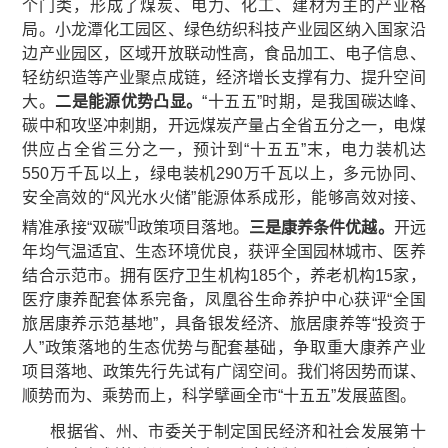
个门类，形成了煤炭、电力、化工、建材为主的产业格
局。小龙潭化工园区、绿色纺织科技产业园区纳入国家沿
边产业园区，区域开放联动性高，食品加工、电子信息、
轻纺织造等产业聚点成链，经济增长支撑有力、提升空间
大。
二是能源优势凸显。
“十五五”时期，是我国碳达峰、
碳中和攻坚冲刺期，开远煤炭产量占全省五分之一，电煤
供应占全省三分之一，预计到“十五五”末，电力装机达
550万千瓦以上，绿电装机290万千瓦以上，多元协同、
安全高效的“风光水火储”能源体系成形，能够高效对接、
[
]
精准承接“双碳”
政策项目落地。
三是
康养条件优越
。
开远
年均气温适宜、生态环境优良，获评全国园林城市、医养
结合示范市。拥有医疗卫生机构185个，养老机构15家，
医疗康养配套体系完备，凤凰谷生命养护中心获评“全国
旅居康养示范基地”，具备银发经济、旅居康养等“投资于
人”政策落地的生态优势与配套基础，争取重大康养产业
项目落地、政策先行先试有广阔空间。我们将因势而谋、
顺势而为、乘势而上，科学擘画全市“十五五”发展蓝图。
根据省、州、市委关于制定国民经济和社会发展第十