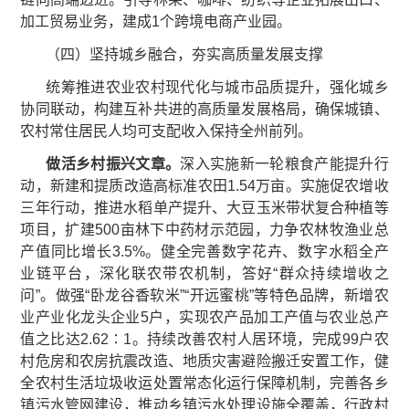
加工贸易业务，建成1个跨境电商产业园。
（四）坚持城乡融合，夯实高质量发展支撑
统筹推进农业农村现代化与城市品质提升，强化城乡
协同联动，构建互补共进的高质量发展格局，确保城镇、
农村常住居民人均可支配收入保持全州前列。
做活乡村
振兴
文章。
深入实施新一轮粮食产能提升行
动，新建和提质改造高标准农田1.54万亩。实施促农增收
三年行动，推进水稻单产提升、大豆玉米带状复合种植等
项目，扩建500亩林下中药材示范园，力争农林牧渔业总
产值同比增长3.5%。健全完善数字花卉、数字水稻全产
业链平台，深化联农带农机制，答好“群众持续增收之
问”。做强“卧龙谷香软米”“开远蜜桃”等特色品牌，新增农
业产业化龙头企业5户，实现农产品加工产值与农业总产
值之比达2.62∶1。持续改善农村人居环境，完成99户农
村危房和农房抗震改造、地质灾害避险搬迁安置工作，健
全农村生活垃圾收运处置常态化运行保障机制，完善各乡
镇污水管网建设，推动乡镇污水处理设施全覆盖，行政村