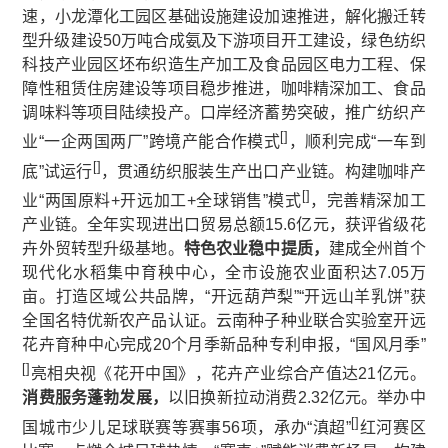
速，小龙潭化工园区基础设施建设加速推进，解化搬迁转
型升级建设50万吨合成氨及下游项目开工建设，绿色纺织
科技产业园区坯布织造生产加工及食品园区电力工程、保
障性租赁住房建设等项目稳步推进，咖啡精深加工、食品
调味料等项目陆续投产。口岸经济蓄势突破，推广纺织产
[
]
业“一企两国两厂”跨境产能合作模式
，顺利完成“一车到
[
]
底”试运行
，贯通纺织服装生产出口产业链。构建咖啡产
[
]
业“两国原料+开远加工+全球销售”模式
，完善精深加工
产业链。全年实现进出口贸易总额15.6亿元，获评省级花
卉外贸转型升级基地。
特色农业稳中提质，
建成全州首个
现代化水稻集中育秧中心，全市设施农业面积达7.05万
亩。打造区域公共品牌，“开远葫芦梨”“开远山羊乳饼”获
全国名特优新农产品认证。云南种子种业联合实验室开远
花卉育种中心完成20个月季新品种专利申报，“国风月季”
[
]
亮相央视《花开中国》，花卉产业综合产值达21亿元。
消费服务蓬勃发展，
以旧换新拉动消费2.32亿元。举办中
[
]
国城市少儿足球联赛等赛事56项，承办“滇超”
红河赛区