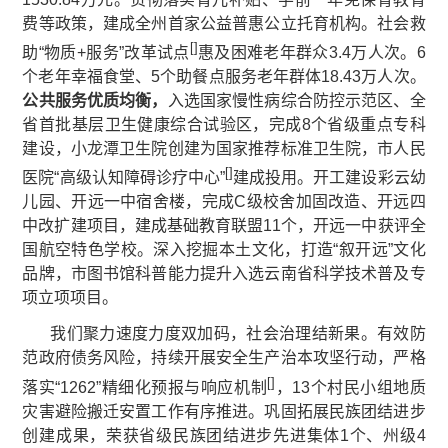
费等政策，建成全州首家公益普惠公立托育机构。社会救
[
]
助“物质+服务”改革试点
惠及困难老年群众3.4万人次。6
个老年幸福食堂、5个助餐点服务老年群体18.43万人次。
公共服务优质均衡，
入选国家慢性病综合防控示范区、全
省首批基层卫生健康综合试验区，完成8个省级重点专科
建设，小龙潭卫生院创建为国家推荐标准卫生院，市人民
[
]
医院“高级认知障碍诊疗中心”
建成投用。开工建设彩云幼
儿园、开远一中宿舍楼，完成C级校舍加固改造、开远四
中改扩建项目，建成基础教育联盟11个，开远一中获评全
国航空特色学校。深入挖掘本土文化，打造“叙开远”文化
品牌，市图书馆科普能力提升入选云南省科学技术普及专
项立项项目。
我们聚力速度力度双加码，社会治理结新果。有效防
范政府债务风险，持续开展安全生产治本攻坚行动，严格
[
]
落实“1262”精细化预报与响应机制
，13个村民小组地质
灾害避险搬迁安置工作有序推进。巩固拓展民族团结进步
创建成果，荣获省级民族团结进步先进集体1个、州级4