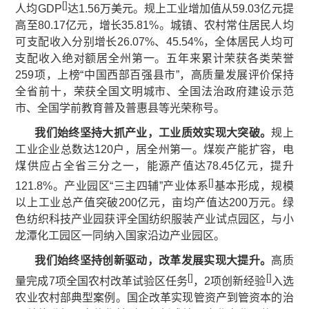
[
]
人均GDP
达1.56万美元。规上工业增加值从59.03亿元提
高至80.17亿元，增长35.81%。城镇、农村常住居民人均
可支配收入分别增长26.07%、45.54%，全体居民人均可
支配收入绝对额居全州第一。五年来累计荣获各类荣誉
259项，上榜“中国西部百强县市”，高质量发展评价保持
全省前十，荣获全国文明城市、全国法治政府建设示范
市、全国学前教育普及普惠县等光荣称号。
我们始终坚持大抓产业，工业质效实现大突破。
规上
工业企业总数达120户，居全州第一。煤炭产能扩容，电
煤供应占全省三分之一，能源产值达78.45亿元，提升
[
]
121.8%。产业园区“三主四辅”产业体系
基本形成，规模
以上工业总产值突破200亿元，亩均产值达200万元。绿
色纺织科技产业园获评全国纺织服装产业试点园区，与小
龙潭化工园区一同纳入国家沿边产业园区。
我们始终坚持创新驱动，改革发展实现大提升。
高质
[
]
[
]
量完成7项全国农村改革试验区任务
，2项创新经验
入选
农业农村部典型案例。国企改革实现管资产到管资本的治