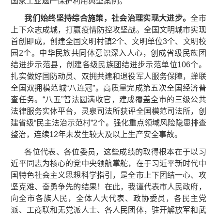
国家工业遗产保护利用典型案例。
我们始终坚持综合施策，社会治理实现大进步。
全市
上下众志成城，打赢疫情防控攻坚战。全国文明城市实现
首创即成，创建全国文明村镇2个、文明单位3个、文明校
园2个。中华民族共同体意识深入人心，创成省级民族团
结进步示范县，创建各级民族团结进步示范单位106个。
扎实做好国防动员、双拥共建和退役军人服务保障，蝉联
全国双拥模范城“八连冠”。高质量完成第五次全国经济普
查任务。“八五”普法圆满收官，建成覆盖全市的三级公共
法律服务实体平台，灵泉司法所获评全国模范司法所，创
建省级“民主法治示范村”2个。强化重点领域风险隐患排查
整治，连续12年未发生较大及以上生产安全事故。
各位代表、各位委员，这些成绩的取得根本在于以习
近平同志为核心的党中央领航掌舵，在于习近平新时代中
国特色社会主义思想科学指引，是全市上下团结一心、攻
坚克难、奋勇争先的结果！在此，我谨代表市人民政府，
向全市各族人民，全体人大代表、政协委员，各民主党
派、工商联和无党派人士、各人民团体，驻开解放军和武