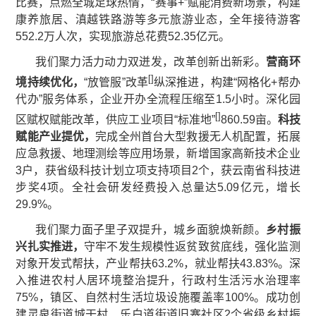
比赛，点燃全城足球热情，“赛事+”赋能消费新场景，构建
康养旅居、滇越铁路游等多元旅游业态，全年接待游客
552.2万人次，实现旅游总花费52.35亿元。
我们聚力活力动力双迸发，改革创新出新彩。
营商环
[
]
境持续优化，
“放管服”改革
纵深推进，构建“网格化+帮办
代办”服务体系，企业开办全流程压缩至1.5小时。深化园
[
]
区赋权赋能改革，供应工业项目“标准地”
860.59亩。
科技
赋能产业提优，
完成全州首台大型救援无人机配置，拓展
应急救援、地理测绘等应用场景，新增国家高新技术企业
3户，获省级科技计划立项支持项目2个，获云南省科技进
步奖4项。全社会研发经费投入总量达5.09亿元，增长
29.9%。
我们聚力面子里子双提升，城乡面貌焕新颜。
乡村振
兴扎实推进，
守牢不发生规模性返贫致贫底线，强化监测
对象开发式帮扶，产业帮扶63.2%，就业帮扶43.83%。深
入推进农村人居环境整治提升，行政村生活污水治理率
75%，镇区、自然村生活垃圾设施覆盖率100%。成功创
建灵泉街道城干村、乐白道街道旧寨社区2个省级乡村振