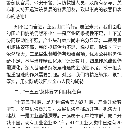
警部队官兵、公安干警、消防救援人员，及所有参与、关
心和支持开远建设发展的各界朋友，致以崇高的敬意和衷
心的感谢！
知不足而奋进，望远山而笃行。展望未来，我们面临
的困难和挑战仍然不少：
一是产业链条韧性不足，
上下游
协同联动性不强，产业集群效应尚未充分显现；
二是项目
引培质效不高，
民间投资活力不足，稳投资、促增长压力
依然较大；
三是民生领域仍有短板弱项，
优质公共服务供
给不足，基层治理精细化水平还需提升；
四是作风建设仍
需深化，
深入基层破解发展难题的主动性不足，敢于担责
担重担难的作风需要加强。对此，我们将精准施策、狠抓
落实，用实际成效回应全市人民的期待！
二、“十五五”总体要求和目标任务
“十五五”时期，是开远综合实力跃升期、产业升级转
型期、多重机遇叠加期。发展机遇与挑战并存，机遇大于
挑战：
一是
工业基础深厚。
开远属于滇中城市群、蒙个开
城市圈，现有工业企业437户，41个工业大类中已建有20