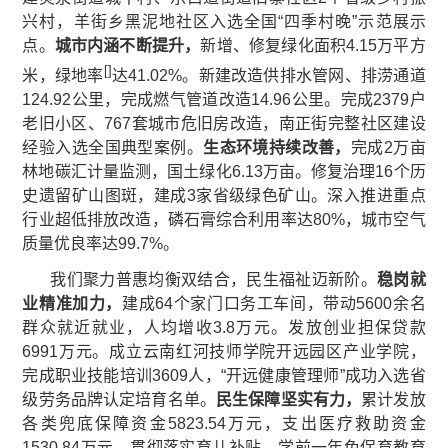
兴村，羊街乡黑泥地社区入选全国“四季村晚”示范展示
点。
城市内涵不断提升，
新增、修复绿化面积4.15万平方
[
]
米，绿地率
达41.02%。新建改造供排水管网、排涝通道
124.92公里，完成燃气管道改造14.96公里。完成2379户
老旧小区、767套城市危旧房改造，南正街完整社区建设
经验入选全国典型案例。
生态环境持续改善，
完成2万亩
林地碳汇计量监测，国土绿化6.13万亩。修复治理16个历
史遗留矿山图斑，建成3家省级绿色矿山。深入推进重点
行业超低排放改造，磷石膏综合利用率达80%，城市空气
质量优良率达99.7%。
我们聚力普惠均衡双结合，民生福祉迈新阶。
稳岗就
业精准加力
，
建成64个家门口务工车间，带动5600余名
群众就近就业，人均增收3.8万元。发放创业担保贷款
6991万元。成立云南红河技师学院开远园区产业学院，
完成职业技能培训3609人，“开远健康管理师”成功入选省
级劳务品牌认定培育名单。
民生保障坚实有力，
累计发放
各类兜底保障资金5823.54万元，支出医疗救助资金
1530.84万元。贯彻落实育儿补贴、学前一年免保育教育