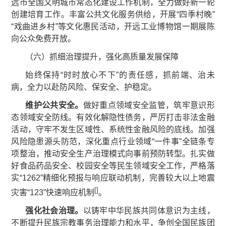
远市全国文明城市常态化建设工作机制，全力做好新一轮
创建培育工作。丰富公共文化服务供给，开展“四季村晚”
“戏曲进乡村”等文化惠民活动，开远工业博物馆一期展陈
向公众免费开放。
（六）抓细治理提升，强化高质量发展保障
始终保持“时时放心不下”的责任感，抓前端、治未
病，全力以赴防风险、保安全、护稳定。
维护公共安全
。
做好重点领域安全监管，筑牢意识形
态领域安全防线。有效化解隐性债务，严厉打击非法金融
活动，守牢不发生区域性、系统性金融风险的底线。加强
风险隐患源头防范，深化重点行业领域“一件事”全链条专
项整治，推动安全生产治理模式向事前预防转型。扎实做
好食品药品安全、校园安全等民生领域安全工作，严格落
实“1262”精细化预报与响应联动机制，完善较大以上地震
[
]
灾害“123”快速响应机制
。
强化
社会
治理
。
以铸牢中华民族共同体意识为主线，
不断提升民族宗教事务治理能力和水平，争创全国民族团