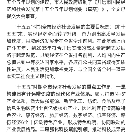
五个五年规划的建议，市人民政府编制了《开远市国民经
济和社会发展第十五个五年规划纲要（草案）》，全文已
提交大会审查。
“十五五”时期全市经济社会发展的
主要目标
是：到“十
五五”末，实现经济全面转型升级，奋力跑出高质量发展
加速度，县域经济发展走在全省全州前列。在此基础上再
奋斗五年，到2035年符合开远实际的高质量跨越式发展
路子越走越宽，县域经济在全省排名前列，人均国内生产
总值达到中等发达国家水平，各族群众共同富裕取得实质
性进展，人民生活更加幸福美好，与全国全省全州一道基
本实现社会主义现代化。
“十五五”时期全市经济社会发展的
重点工作
是：
一是
构建具有开远辨识度的现代化产业体系。
聚力打造“4+6”
产业体系，做大做强能源、新型化工、纺织、食品及电子
信息生物医药4个百亿级核心产业，因地制宜打造高原特
色农业、康养经济、旅居经济、数字经济、低空经济、路
衍经济6个十亿级特色产业，形成特色鲜明、协同联动的
产业发展格局。
二是强化科技赋能引领。
推动科技成果高