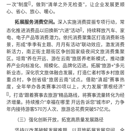
[
]
一次”制度
，做到“清单之外无检查”，让企业发展更顺
心、省心、放心、暖心。
拓展服务消费空间。
深入实施消费提振专项行动，常
[
]
态化推进消费品以旧换新“六进”活动
，持续释放汽车、家
电、电子产品等消费潜力。依托消费聚集区打造消费新场
景，形成“季季有主题、月月有活动”联动效应，激发消费
新活力，南正街主题街区争创国家级夜间文旅消费集聚
区。培育“养在开远、游在云南”旅居养老新模式，推动康
养产业向标准化、规模化、品牌化迈进。拓展“旅游+”多元
新业态，深化农文旅体融合发展，打造仁者村等乡村旅居
重点村，争创省级“旅居云南”试点。借助“滇超”赛事热
度，全年举办各类赛事20项以上，大力发展“票根经济”
[
]
，打造“跟着赛事去旅游”精品路线，将赛事流量转化为经
济增量。持续推介“幸福在哪里 开远告诉您”城市IP，力争
年内接待游客570万人次、旅游总花费突破57亿元。
（三）强化创新开放，拓宽高质量发展路径
坚持以改革破解发展难题、以开放拓展发展空间，全