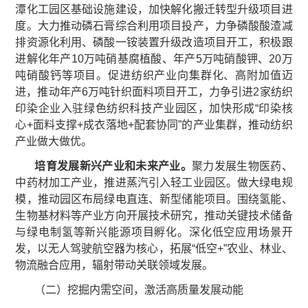
潭化工园区基础设施建设，加快解化搬迁转型升级项目进
度。大力推动磷石膏综合利用项目投产，力争磷酸酸渣减
排资源化利用、磷酸一铵装置升级改造项目开工，积极跟
进解化年产10万吨硝基腐植酸、年产5万吨硝酸钾、20万
吨硝酸钙等项目。促进纺织产业向集群化、高附加值迈
进，推动年产6万吨针织面料项目开工，力争引进2家纺织
印染企业入驻绿色纺织科技产业园区，加快形成“印染核
心+面料支撑+成衣落地+配套协同”的产业集群，推动纺织
产业做大做优。
培育发展新兴产业
和未来产业
。
聚力发展生物医药、
中药材加工产业，推进蒸汽引入轻工业园区。做大绿电规
模，推动园区布局绿电直连、新型储能项目。围绕氢能、
生物基材料等产业方向开展技术研究，推动关键技术储备
与绿电制氢等新兴能源项目孵化。深化低空应用场景开
发，以无人驾驶航空器为核心，拓展“低空+”农业、林业、
物流融合应用，辐射带动关联领域发展。
（二）挖掘内需空间，激活高质量发展动能