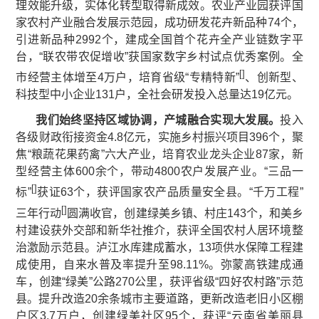
理效能升级，实体化转型取得新成效。农业产业园获评国
家农村产业融合发展示范园，成功研发花卉新品种74个，
引进新品种2992个，建成全国首个花卉全产业链数字平
台，“联农带农促增收”获国家数字乡村试点优秀案例。全
[
]
市经营主体增至4万户，培育省级“专精特新”
、创新型、
科技型中小企业131户，全社会研发投入总量达19亿元。
我们始终坚持区域协调，产城融合实现大发展。
投入
各级财政衔接资金4.8亿元，实施乡村振兴项目396个，聚
焦“粮蔬花果药禽”六大产业，培育农业龙头企业87家，新
型经营主体600余个，带动4800农户发展产业。“三品一
[
]
标”
获证63个，获评国家农产品质量安全县。“千万工程”
[
]
三年行动
圆满收官，创建绿美乡镇、村庄143个，和美乡
村建设获外交部和新华社推介，获评全国农村人居环境整
治激励示范县。泸江水库建成蓄水，13项供水保障工程建
成使用，自来水普及率提升至98.11%。弥蒙高铁建成通
车，创建“绿美”公路270公里，获评省级“四好农村路”示范
县。提升改造20余条城市主要道路，更新改造老旧小区棚
户区3.7万户，创建绿美社区95个，获评“云南省美丽县