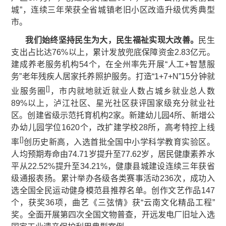
城”，连续三年荣获全省城镇老旧小区改造升级优秀典型
市。
我们始终坚持民生为大，民生福祉实现大改善。
民生
支出占比达76%以上，累计发放兜底保障资金2.83亿元。
建成养老服务机构54个，在全州率先开展“人工+智慧服
务”老年残疾人居家托养照护服务。打造“1+7+N”15分钟就
[
]
业服务圈
，市内就地就近就业人数占城乡就业总人数
89%以上，泸江社区、星光社区获评国家级充分就业社
区。创建省级示范托育机构2家。新建幼儿园4所、新增公
办幼儿园学位1620个，改扩建学校28所，高考特控上线
[
]
率
创历史新高，入选首批全国中小学科学教育实验区。
人均预期寿命由74.71岁提升至77.62岁，居民健康素养水
平从22.52%提升至34.21%，健康县城建设连续三年获省
级通报表扬。累计举办各级各类赛事活动236次，成功入
选全国全民运动健身模范县推荐名单。创作文艺作品147
个，获奖36项，曲艺《三弦情》获“云南文化精品工程”
奖。全面开展第四次全国文物普查，开远发电厂旧址入选