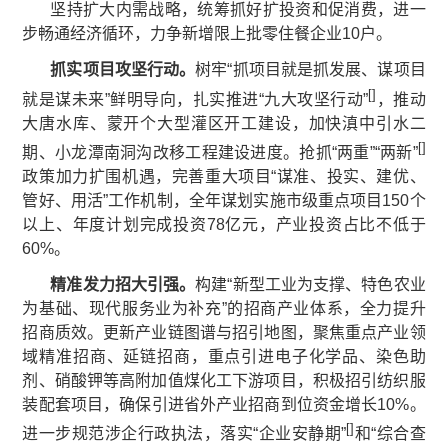
坚持扩大内需战略，统筹抓好扩投资和促消费，进一
步畅通经济循环，力争新增限上批零住餐企业10户。
抓实项目攻坚行动。
树牢“抓项目就是抓发展、谋项目
[
]
就是谋未来”鲜明导向，扎实推进“九大攻坚行动”
，推动
大唐水库、蒙开个大型灌区开工建设，加快滇中引水二
[
]
期、小龙潭南洞沟改移工程建设进度。抢抓“两重”“两新”
政策加力扩围机遇，完善重大项目“谋准、投实、建优、
管好、用活”工作机制，全年谋划实施市级重点项目150个
以上、年度计划完成投资78亿元，产业投资占比不低于
60%。
精准
发力招大引强。
构建“新型工业为支撑、特色农业
为基础、现代服务业为补充”的招商产业体系，全力提升
招商质效。更新产业链图谱与招引地图，聚焦重点产业领
域精准招商、延链招商，重点引进电子化学品、染色助
剂、硝酸钾等高附加值煤化工下游项目，积极招引纺织服
装配套项目，确保引进省外产业招商到位资金增长10%。
[
]
进一步规范涉企行政执法，落实“企业安静期”
和“综合查