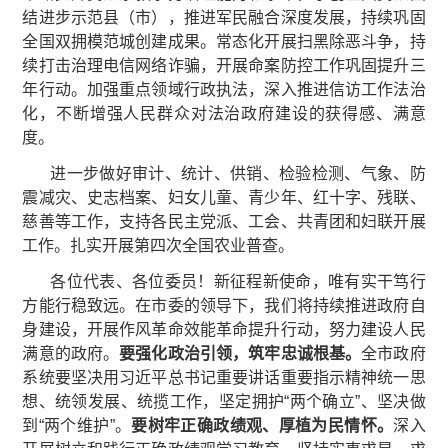
结进步示范县（市），推进军民融合深度发展，持续巩固
全国双拥模范城创建成果。常态化开展扫黑除恶斗争，持
续打击治理电信网络诈骗，开展命案防控工作巩固提升三
年行动。加强重点领域行政执法，深入推进信访工作法治
化，不断增强人民群众对法治政府建设的获得感、满意
度。
进一步做好审计、统计、供销、检验检测、气象、防
震减灾、史志档案、妇女儿童、青少年、红十字、残联、
慈善等工作，支持各民主党派、工会、共青团和妇联开展
工作。扎实开展第四次全国农业普查。
各位代表、各位委员！新征程新使命，唯有实干笃行
方能行稳致远。在市委的领导下，我们将持续推进政府自
身建设，开展作风革命效能革命提升行动，努力建设人民
满意的政府。
要强化政治引领，筑牢忠诚根基。
全市政府
系统要坚决用习近平总书记重要讲话重要指示精神统一思
想、统领发展、统揽工作，坚定拥护“两个确立”、坚决做
到“两个维护”。
要树牢正确政绩观、厚植为民情怀。
深入