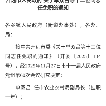
开远市人民政府 关于单双吕等十二位同志
任免职的通知
各乡镇人民政府（街道办事处），各办、
局：
接中共开远市委《
关于单双吕等十二位
同志任免职的通知
》（开委〔
202
5
〕
134
号），经
202
5
年
11
月
27
日市十一届人民政府
党组第
60
次会议研究决定：
单双吕
任市农业农村局副局长（挂职
一年）；