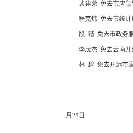
裴建荣
免去市应急
程克炜
免去市统计
段
锴
免去市政务
李茂杰
免去云南开
林
碧
免去开远市
月
28
日