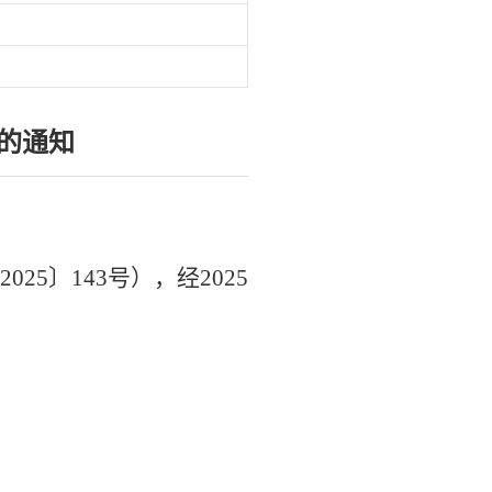
的通知
202
5
〕
1
43
号），经
202
5