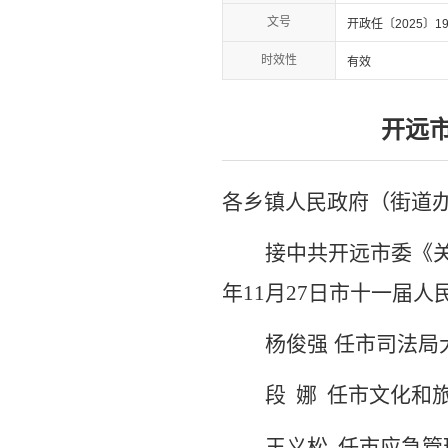
文号
开政任〔2025〕1
时效性
有效
开远
各乡镇人民政府（街道
接中共开远市委《
年
11
月
27
日市十一届人
杨俊强
任市司法局
段
娜
任市文化和
王义松
任市应急管