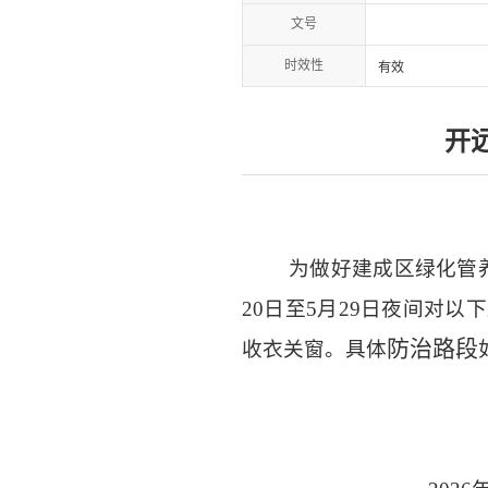
文号
时效性
有效
开
为
做好建成区绿化管
20
日至
5
月
29
日
夜间对以下
防治路段
收衣关窗。具体