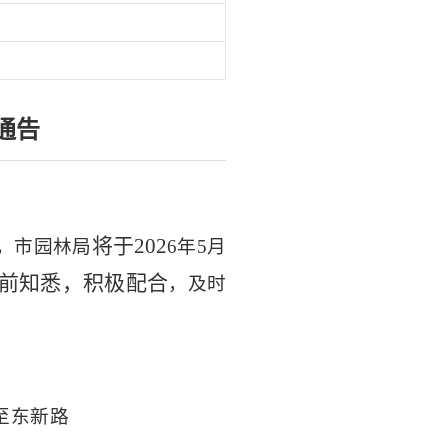
通告
将于
20
2
，市园林局
6
年
5
月
前知悉，积极配合
，及时
至东新路