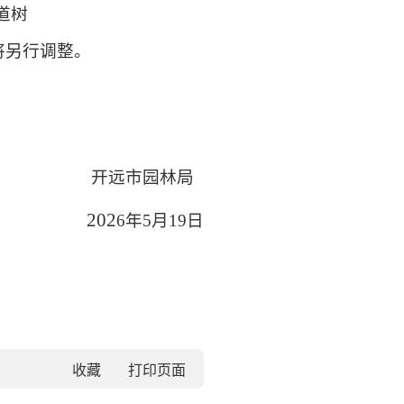
道树
将另行调整。
开远市园林局
20
2
6
年
5
月
19
日
收藏