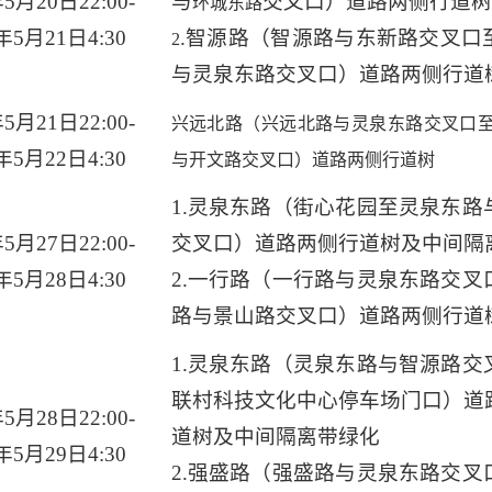
年
5
月
20
日
22:00-
与
交叉口）道路两侧行道树
环城东路
年
5
月
21
日
4:30
.
智源路（智源路与东新路交叉口
2
与灵泉东路交叉口）道路两侧行道
年
5
月
21
日
22:00-
兴远北路（兴远北路与灵泉东路交叉口
年
5
月
22
日
4:30
与开文路交叉口）道路两侧行道树
1.
灵泉东路（街心花园至灵泉东路
年
5
月
27
日
22:00-
交叉口）道路两侧行道树及中间隔
年
5
月
28
日
4:30
2.
一行路（一行路与灵泉东路交叉
路与景山路交叉口）道路两侧行道
1.
灵泉东路（灵泉东路与智源路交
联村科技文化中心停车场门口）道
年
5
月
28
日
22:00-
道树及中间隔离带绿化
年
5
月
29
日
4:30
2.
强盛路（强盛路与灵泉东路交叉