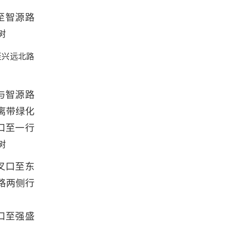
至智源路
树
至兴远北路
与智源路
离带绿化
口至一行
树
叉口至东
路两侧行
口至强盛