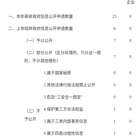
企业
一、本年新收政府信息公开申请数量
25
0
二、上年结转政府信息公开申请数量
6
0
（一）予以公开
7
0
（二）部分公开
（区分处理的，只计这一情
7
0
形，不计其他情形）
1.属于国家秘密
0
0
2.其他法律行政法规禁止公开
0
0
3.危及“三安全一稳定”
0
0
4.保护第三方合法权益
1
0
（三）不
予公开
5.属于三类内部事务信息
1
0
6.属于四类过程性信息
1
0