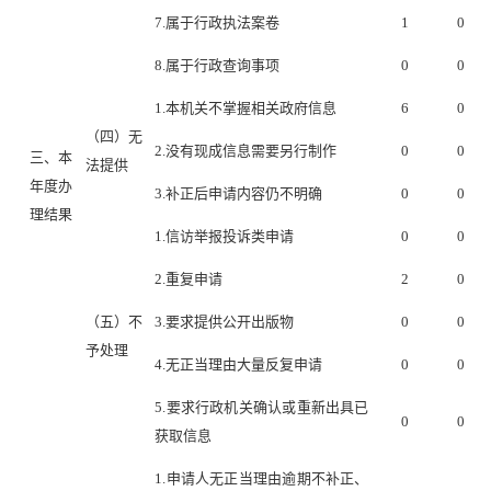
7.属于行政执法案卷
1
0
8.属于行政查询事项
0
0
1.本机关不掌握相关政府信息
6
0
（四）无
2.没有现成信息需要另行制作
0
0
三、本
法提供
年度办
3.补正后申请内容仍不明确
0
0
理结果
1.信访举报投诉类申请
0
0
2.重复申请
2
0
（五）不
3.要求提供公开出版物
0
0
予处理
4.无正当理由大量反复申请
0
0
5.要求行政机关确认或重新出具已
0
0
获取信息
1.申请人无正当理由逾期不补正、