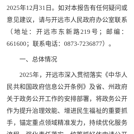
2025
年
12
月
31
日。如对本报告有任何疑问或
意见建议，请与开远市人民政府办公室联系
（地址：开远市东新路
219
号；邮编：
661600
；联系电话：
0873-7236877
）。
一、
总体
情况
2025
年，
开远市
深入贯彻落实《中华人
民共和国政府信息公开条例》及省、州政府
关于政务公开工作的
安排
部署
，
将政务公开
作为提升治理效能、增进民生福祉的重要抓
手，锚定重点领域精准发力，
持续
优化服务