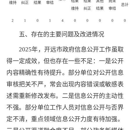
结果
结果
其他
尚未
维持
纠正
结果
审结
总计
维持
纠正
结果
审结
2
1
0
1
4
0
0
0
0
0
五
、存在的主要问题及改进情况
2025
年，开远市政府信息公开工作
虽
取
得一定成效，但也存在一些不足
：
一
是
公开
内容精确性有待提升。
部分单位对公开信息
审核把关不严，常会出现内容错误或敏感表
述需重新修改发布。二是信息公开的主动性
不强。部分单位工作人员对信息公开与否界
定不清，重点领域信息公开力度有待加强。