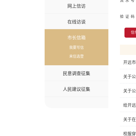
流 水 号
网上信访
验 证 码
在线访谈
信
市长信箱
我要写信
来信选登
开远市
民意调查征集
关于公
人民建议征集
关于公
给开远
关于在
校服穿