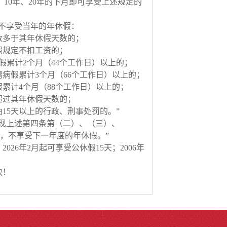
、
10
年、
20
年的下月即可享受上述规定的
不享受当年的年休假：
数多于其年休假天数的；
照规定不扣工资的；
假累计
2
个月（
44
个工作日）以上的；
请病假累计
3
个月（
66
个工作日）以上的；
假累计
4
个月（
88
个工作日）以上的；
超过其年休假天数的；
由
15
天以上的行政、刑事处罚的。
”
现上述第四条第（二）、（三）、
，不享受下一年度的年休假。
”
，
2026
年
2
月起可享受公休假
15
天；
2006
年
快！