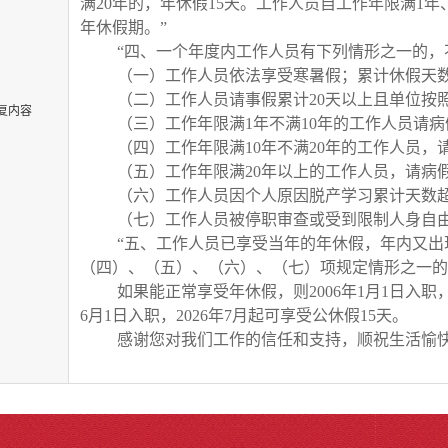
满
20
年的，年休假
15
天。工作人员自工作年限满
1
年
年休假期。
”
“
四、一个年度内工作人员有下列情形之一的，
（一）工作人员依法享受寒暑假；累计休假天
（二）工作人员请事假累计
20
天以上且单位按
复内容
（三）工作年限满
1
年不满
10
年的工作人员请病
（四）工作年限满
10
年不满
20
年的工作人员，
（五）工作年限满
20
年以上的工作人员，请病
（六）工作人员因个人原因脱产学习累计天数
（七）工作人员被停职审查或受到限制人身自
“
五、工作人员已享受当年的年休假，年内又出
（四）、（五）、（六）、（七）项规定情形之一的
如果能正常享受年休假，则
2006
年
1
月
1
日入职
6
月
1
日入职，
2026
年
7
月起可享受公休假
15
天。
感谢您对我们工作的信任和支持，顺祝生活愉