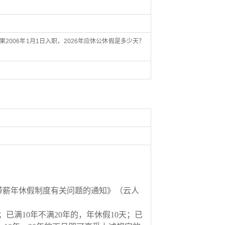
2006年1月1日入职，2026年应休公休假是多少天？
带薪年休假制度有关问题的通知》（云人
；已满
10
年不满
20
年的，年休假
10
天；已