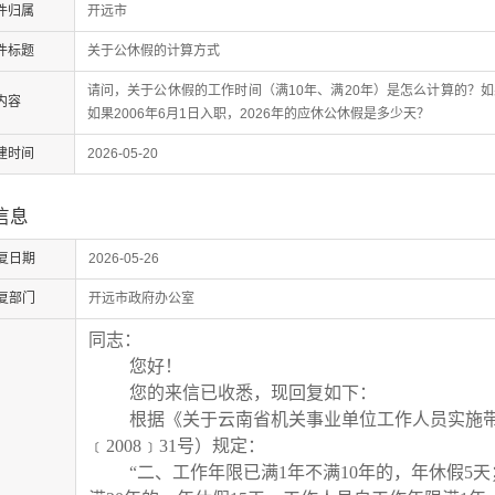
件归属
开远市
件标题
关于公休假的计算方式
请问，关于公休假的工作时间（满10年、满20年）是怎么计算的？如果
内容
如果2006年6月1日入职，2026年的应休公休假是多少天？
建时间
2026-05-20
信息
复日期
2026-05-26
复部门
开远市政府办公室
同志：
您好！
您的
来信已收悉，现回复如下：
根据《关于云南省机关事业单位工作人员实施
﹝
2008
﹞
31
号）
规定
：
“
二、工作年限已满
1
年不满
10
年的，年休假
5
天