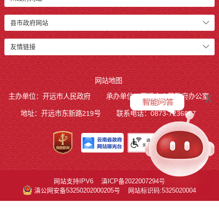
县市政府网站
友情链接
网站地图
x
主办单位：开远市人民政府
承办单位：开远市人民政府办公室
地址：开远市东新路219号
联系电话：0873-7236877
网站支持IPV6
滇ICP备2022007294号
滇公网安备53250202000205号
网站标识码:5325020004