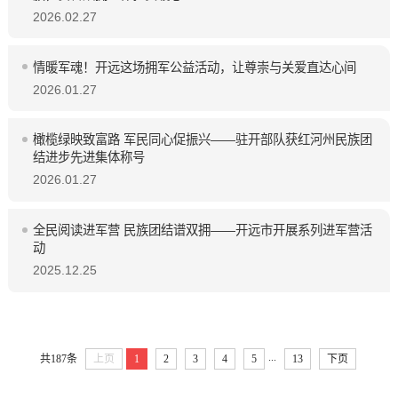
2026.02.27
情暖军魂！开远这场拥军公益活动，让尊崇与关爱直达心间
2026.01.27
橄榄绿映致富路 军民同心促振兴——驻开部队获红河州民族团
结进步先进集体称号
2026.01.27
全民阅读进军营 民族团结谱双拥——开远市开展系列进军营活
动
2025.12.25
...
共187条
上页
1
2
3
4
5
13
下页