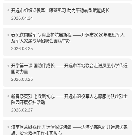
开远市组织退役军士跟班见习 助力平稳转型赋能成长
2026.04.24
春风送岗暖军心 就业护航启新程 ——开远市2026年退役军人
及军人家属专场招聘会圆满举办
2026.03.25
开学第一课 国防伴成长 ——开远市军地联合走进凤凰小学传递
国防力量
2026.03.25
新春祭英烈 老兵践初心 ——开远市退役军人志愿服务队赴烈士
陵园开展祭扫活动
2026.02.27
滇南厚意慰戎行 开远情深暖海疆 ——边海防部队向开远赠送锦
旗，赞誉双拥工作扎实暖心