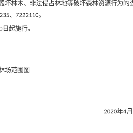
毁坏林木、非法侵占林地等破坏森林资源行为的
、
。
235
7222110
日起施行。
0
林场范围图
年
月
20
20
4