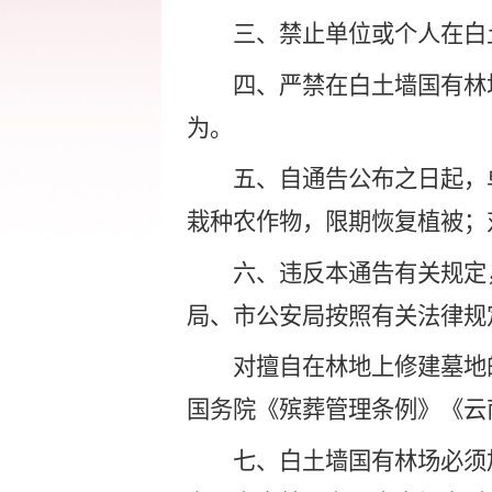
三、
禁止单位或个人在白
四、
严禁在白土墙国有林
为。
五、
自通告公布之日起，
栽种农作物，限期恢复植被；
六、
违反
本通告有关
规定
局、市公安局
按照
有关
法律规
对擅自在林地上修建墓地
国务院《殡葬管理条例》《云
七、
白土墙国有林场必须