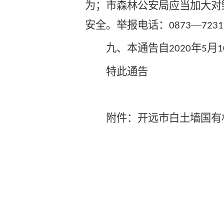
为；市森林公安局应当加大对
安全。举报电话：
—
0873
7231
九、
本通告自
年
月
2020
5
1
特此通告
附件：开远市白土墙国有