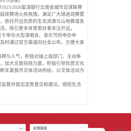
同与感谢。
好
2025/2026
富滇银行云南省城市足球联赛
延续赛场火热氛围，满足广大球迷观赛需
，依托开远优质的生态资源与山地赛道条
活，吸引更多体育爱好者关注开远。
关于举办大型演唱会、音乐节的申办申
及时通过官方渠道向社会公布，方便大家
口碑与人气，积极对接上级部门，主动争
，加大文旅招商力度，积极引导优质文化
断丰富我市文体活动供给，以文体活动为
行监督并提出宝贵意见和建议。顺祝生活
x
友情链接