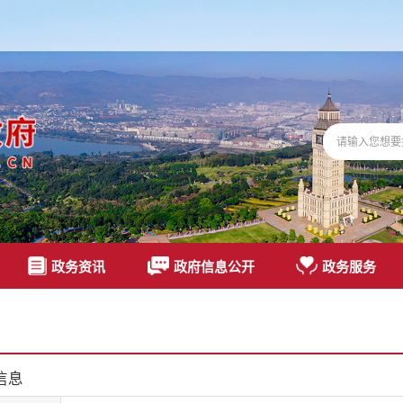
政务资讯
政府信息公开
政务服务
信息