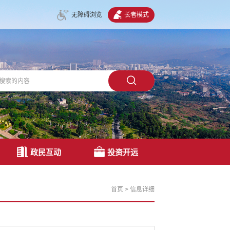
无障碍浏览
长者模式
政民互动
投资开远
首页
>
信息详细