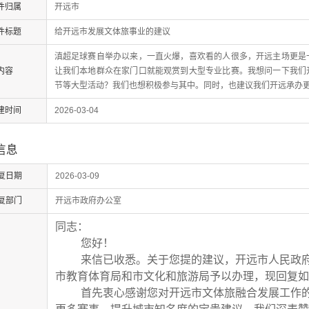
件归属
开远市
件标题
给开远市发展文体旅事业的建议
滇超足球赛自举办以来，一直火爆，喜欢看的人很多，开远主场更是
内容
让我们本地群众在家门口就能观赏到大型专业比赛。我想问一下我们
节等大型活动？我们也想积极参与其中。同时，也建议我们开远承办
建时间
2026-03-04
信息
复日期
2026-03-09
复部门
开远市政府办公室
同志：
您好！
来信已收悉。关于您提的建议，开远市人民政
市教育体育局和市文化和旅游局予以办理，现回复如
首先衷心感谢您对开远市文体旅融合发展工作