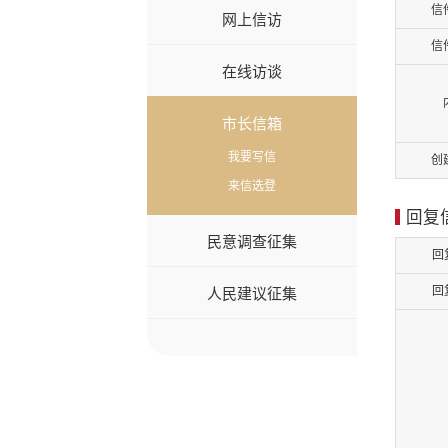
信
网上信访
信
在线访谈
市长信箱
我要写信
创
来信选登
回复
民意调查征集
回
回
人民建议征集