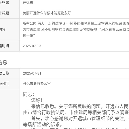
件归属
开远市
件标题
美丽开远什么时候才能宠物友好
所有公园 稍大一点的草坪 无不例外的都竖着禁止宠物进入的标识 现
内容
为市级单位 还不如隔壁的县级单位对宠物友好呢 也可以看看云南省会
树一帜？
建时间
2025-07-13
信息
复日期
2025-07-31
复部门
开远市政府办公室
同志：
您好！
来信已收悉。关于您所反映的问题，开远市人民
由市综合行政执法局、市住建局等相关部门予以调查
首先，衷心感谢您对开远城市管理细节的关注，
等场所活动的诉求。