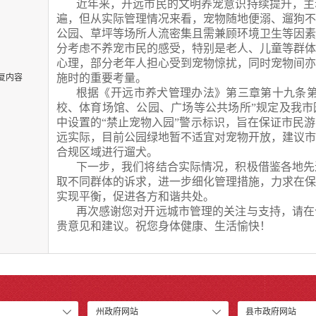
近年来，开远市民的文明养宠意识持续提升，主
遍，但从实际管理情况来看，宠物随地便溺、遛狗
公园、草坪等场所人流密集且需兼顾环境卫生等因
分考虑不养宠市民的感受，特别是老人、儿童等群
心理，部分老年人担心受到宠物惊扰，同时宠物间
施时的重要考量。
复内容
根据《开远市养犬管理办法》第三章第十九条
校、体育场馆、公园、广场等公共场所”规定及我
中设置的“禁止宠物入园”警示标识，旨在保证市民
远实际，目前公园绿地暂不适宜对宠物开放，建议
合规区域进行遛犬。
下一步，我们将结合实际情况，积极借鉴各地先
取不同群体的诉求，进一步细化管理措施，力求在
实现平衡，促进各方和谐共处。
再次感谢您对开远城市管理的关注与支持，请在
贵意见和建议。祝您身体健康、生活愉快！
州政府网站
县市政府网站