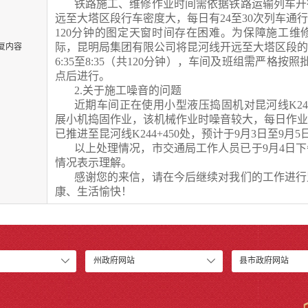
铁路施工、维修作业时间需依据铁路运输列车开
远至大塔区段行车密度大，每日有
24
至
30
次列车通
120
分钟的图定天窗时间存在困难。为保障施工维
际，
昆明局集团有限公司将昆河线开远至大塔区段
复内容
6:35
至
8:35
（共
120
分钟），车间及班组需严格按照
点后进行。
2.
关于施工噪音的问题
近期车间正
在使用
小型液压捣固机对昆河线
K24
展小机捣固作业，该机械作业时噪音较大，每日作
已推进至昆河线
K244+450
处，
预计
于
9
月
3
日至
9
月
5
以上处理情况，市交通局工作人员已于
9
月
4
日下
情况表示理解。
感谢您的来信，请在今后继续对我们的工作进行
康、生活愉快！
州政府网站
县市政府网站