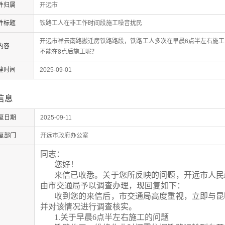
件归属
开远市
件标题
铁路工人在非工作时间段施工噪音扰民
开远市祥云南路搬迁房铁路路段，铁路工人多次在早晨6点半左右施
内容
不能在8点后施工呢？
建时间
2025-09-01
信息
复日期
2025-09-11
复部门
开远市政府办公室
同志：
您好！
来信已收悉。关于您所反映的问题，开远市人民
由市交通局予以调查办理，现回复如下：
收到您的来信后，市交通局高度重视，立即与
昆
并对该情况进行调查核实。
1.
关于早晨
6
点半左右施工的问题