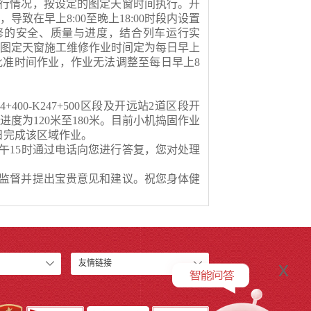
行情况，按设定的图定天窗时间执行。开
行，导致在早
上
8:00
至晚
上
18:00
时段内设置
修
的
安全、质量与进度
，结合列车运行实
的图定天窗施工维修作业时间定为
每日早上
批准时间作业
，
作业无法调整至
每日早上
8
4+400-K247+500
区段及开远站
2
道区段开
业进度为
120
米至
180
米。目前小机捣固作业
日完成该区域作业。
午
15
时通过电话向您进行答复，您对处理
监督并提出宝贵意见和建议。祝您身体健
x
友情链接