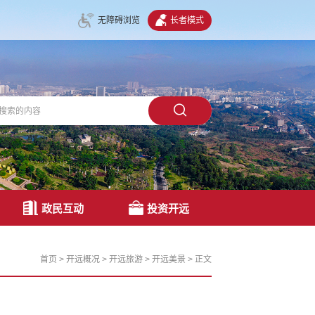
无障碍浏览
长者模式
政民互动
投资开远
首页
>
开远概况
>
开远旅游
>
开远美景
>
正文