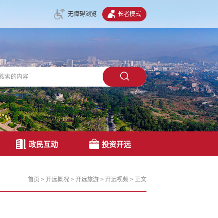
无障碍浏览
长者模式
政民互动
投资开远
首页
>
开远概况
>
开远旅游
>
开远视频
>
正文