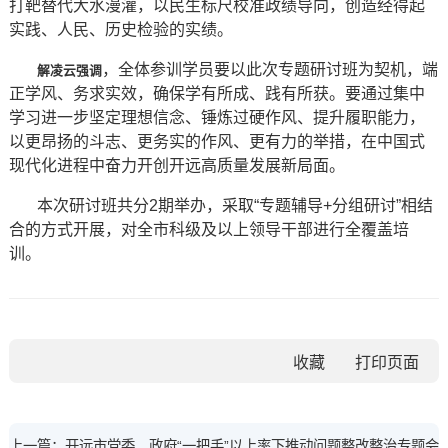
打靶替代大水漫灌，以民生标尺校准政绩导向，创造经得起
实践、人民、历史检验的实绩。
，全体参训学员要以此次专题研讨班为契机，端
解凌云强调
正学风、务求实效，确保学有所成、践有所获。要通过集中
学习进一步坚定理想信念、锤炼过硬作风、提升履职能力，
以更昂扬的斗志、更务实的作风、更有力的举措，在中国式
现代化进程中奋力开创开远高质量发展新局面。
本次研讨班共分2期举办，采取“专题辅导+分组研讨”相结
合的方式开展，对全市科级及以上领导干部进行全覆盖培
训。
收藏
上一篇：开远市党委、政府“一把手”以上率下推动问题整改整治专题会