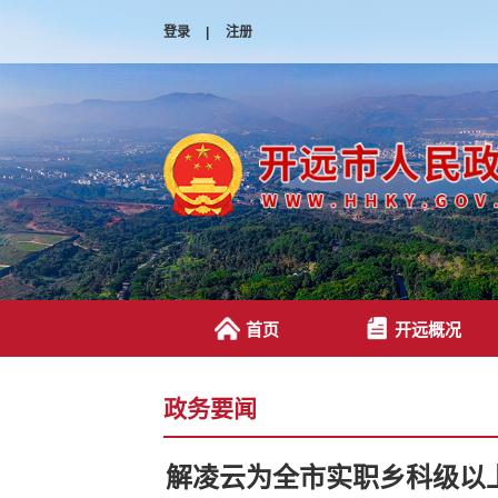
登录
|
注册
首页
开远概况
政务要闻
解凌云为全市实职乡科级以