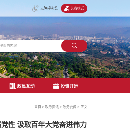
无障碍浏览
长者模式
政民互动
投资开远
首页
>
政务资讯
>
政务要闻
>
正文
党性 汲取百年大党奋进伟力