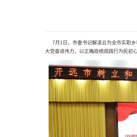
7月1日，市委书记解凌云为全市实职
大党奋进伟力，以正确政绩观践行为民初