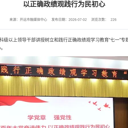
以正确政绩观践行为民初心
226
来源：开远市融媒体中心
发布日期：2026-07-02
浏览次数：
乡科级以上领导干部讲授树立和践行正确政绩观学习教育“七一”
心。