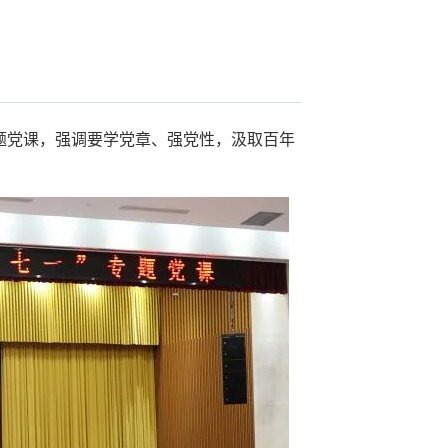
专题党课，强调要学党章、强党性，汲取百年