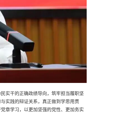
为民实干的正确政绩导向，筑牢担当履职坚
习与实践的辩证关系，真正做到学思用贯
好党章学习，以更加坚强的党性、更加务实