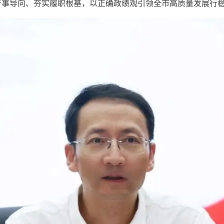
干事导向、夯实履职根基，以正确政绩观引领全市高质量发展行