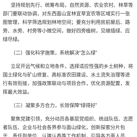
坚持规划先行、统筹布局，自然资源、农业农村、林草等
部门要联动协调，对东西面山宜林宜草宜农等区域实行一张
图管理，科学筛选规划林地空间；要充分利用房前屋后、路
旁、水旁、村旁等小微空间，做好四旁植树，见缝插绿、应
绿尽绿。
（二）强化科学施策，系统解决“怎么绿”
立足开远气候和立地条件，选择适应性强的乡土树种，将
国土绿化与矿山修复、高标准农田建设、水土流失治理等进
行有效衔接，加强政策联动与项目合作，优化资源配置，发
挥最大效益。
（三）凝聚多方合力，长效保障“绿得好”
聚焦党建引领，充分动员各基层党组织、统战队伍、志愿
者队伍、企业与社会各界参与面山绿化，创新探索分片包
干、责任到单位、认建认养等工作机制，引导各方面人员、