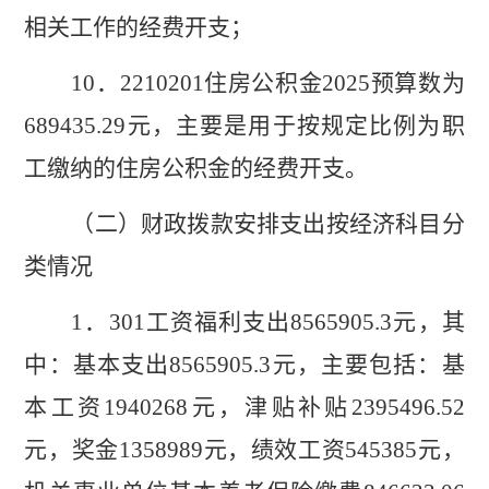
相关工作的经费开支；
1
0
．
2210201
住房公积金
202
5
预算数为
689435.29
元，
主要是用于按规定比例为职
工缴纳的住房公积金的经费开支。
（二）财政拨款安排支出按经济科目分
类情况
1
．
30
1
工资福利支出
8565905.3
元，其
中：基本支出
8565905.3
元，主要包括：基
本工资
1940268
元，津贴补贴
2395496.52
元
，奖金
1358989
元，绩效工资
545385
元，