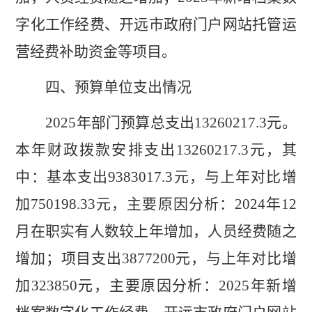
字化工作经费、开远市政府门户网站托管运
营经费补助资金等项目
。
四、预算单位支出情况
202
5
年部门预算总支出
13260217.3
元。
本年财政拨款安排支出
13260217.3
元，其
中：基本支出
9
383017.3
元，与上年对比
增
加
750198.33
元，主要原因分析：
2024
年
12
月在职实有人数较上年增加，人员经费随之
增加；
项目支出
3877200
元，与上年对比增
加
3
23850
元，
主要原因
分析
：
2025
年新增