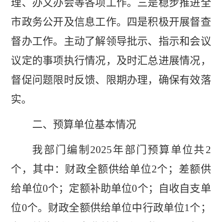
理、办文办会等各项工作。三是稳步推进全
市政务公开及信息工作。四是积极开展督查
督办工作。主动了解领导批示、指示和会议
议定的事项执行情况，及时汇总进展情况，
督促问题限时反馈、限期办理，确保有效落
实。
二、预算单位基本情况
我部门编制
202
5
年部门预算单位共
2
个
，
其中：
财政全额供
给单位
2
个
；差额
供
给单位
0
个
；定额补助单位
0
个
；
自收自支单
位
0
个
。
财政全
额
供给单位中行政单位
1
个；