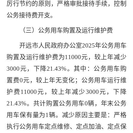
厉行节约的原则，严格审批接待手续，控制
公务接待费开支。
（三）公务用车购置及运行维护费
开远市人民政府办公室
202
5
年公务用车
购置及运行维护费为
1
1000
元，较上年
减少
3000
元，下降
21.43%
。其中：公务用车购
置费
0
元，较上年无变化；公务用车运行维
护费
1
1000
元，较
上年
减少
3000
元，下降
21.43%
。共计购置公务用车
0
辆，年末公务
用车保有量为
1
辆。
减少原因主要是：严格
执行
公务用车定点维修、定点加油、定点保