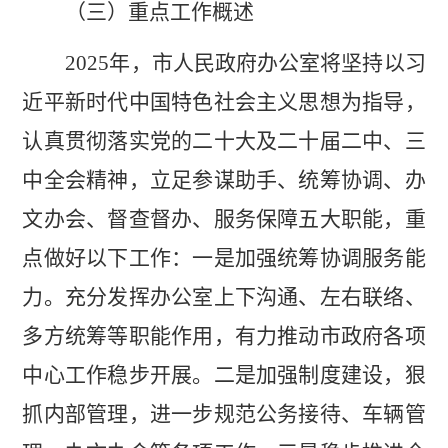
（三）重点工作概述
202
5
年，市人民政府办公室
将
坚持
以
习
近平新时代中国特色社会主义思想为指导，
认真
贯彻
落实
党的
二十大
及二十届二中、三
中全会精神
，
立足参谋助手、统筹协调、办
文办会、督查督办、服务保障五大职能，
重
点
做好以下工作：一是加强统筹协调服务能
力。充分发挥办公室上下沟通、左右联络、
多方统筹等职能作用，有力推动市政府各项
中心工作稳步开展。二是加强制度建设，狠
抓内部管理，进一步规范公务接待、车辆管