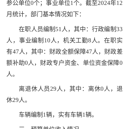
参公单位
0
个；事业单位
1
个。
截至
202
4
年
12
月统计，
部门基本情况如下：
在职人员编制
51
人，
其中：行政编制
33
人
，
事业编制
10
人，机关工勤
8
人
。
在职实
有
4
7
人，其中：财政全
额保障
4
7
人
，财政差
额补助
0
人，财政专户资金、单位资金保障
0
人
。
离退休人员
2
9
人，其中：离休
0
人，退
休
2
9
人。
车辆编制
1
辆，实有车辆
1
辆。