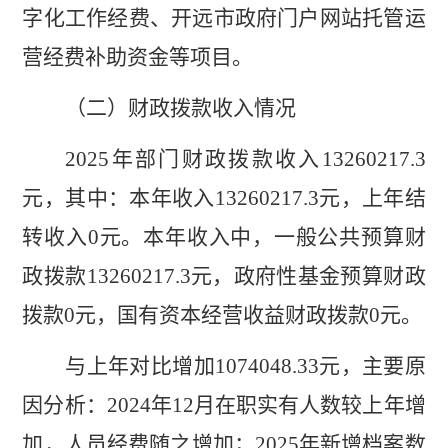
字化工作经费、开远市政府门户网站托管运
营经费补助资金等项目
。
（二）财政拨款收入情况
202
5
年部门财政拨款收入
1
3260217.3
元，其中
：
本年收入
1
3260217.3
元
，上年结
转收入
0
元
。本年收入中，一般公共预算财
政拨款
1
3260217.3
元，政府性基金预算财政
拨款
0
元，国有资本经营
收益
财政拨款
0
元。
与上年对比
增加
1074048.33
元，主要原
因分析：
2024
年
12
月在职实有人数较上年增
加，人员经费随之增加；
2025
年新增
档案数