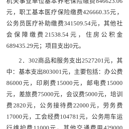
机关事业单位基本养老保险缴费
846623.06
元，职工基本医疗保险缴费
426660.35
元，
公务员医疗补助缴费
341509.54
元，
其他社
会
保障缴费
21538.54
元，住房公积金
689435.29
元；项目支出
0
元。
2
．
302
商品和服务支出
2527201
元，其
中：基本支出
803001
元，主要包括：办公费
86000
元，
印刷费
15000
元，邮电费
15000
元，差旅费
75000
元，会议费
5000
元，
培训
费
2820
元，
公务接待费
22000
元，劳务费
17000
元，
工会经费
104781
元，
公务用车运
行维护费
11000
元，
其他交通费用
429000