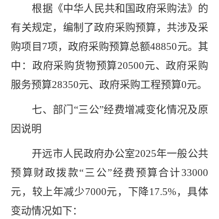
根据《中华人民共和国政府采购法》的
有关规定，编制了政府采购预算，共涉及采
购项目
7
项，
政府
采购预算
总额
4
8850
元。
其
中：政府采购货物预算
2
0500
元、政府采购
服务预算
28350
元、政府采购工程预算
0
元。
七、部门
“三公”经费增减变化情况及原
因说明
开远市人民政府办公室
202
5
年
一般公共
预算财政拨款
“三公”经
费预算
合计
3
3000
元，
较
上年减少
7000
元，下降
17.5%
，
具体
变动情况如下：