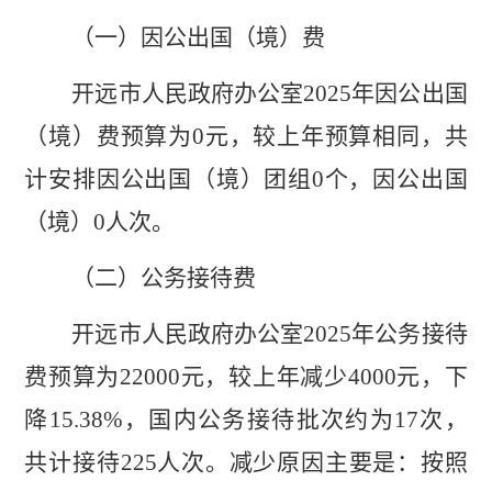
（一）因公出国（境）费
开远市人民政府办公室
202
5
年因公出国
（境）费预算为
0
元，较上年预算相同，共
计安排因公出国（境）团组
0
个，因公出国
（境）
0
人次。
（二）公务接待费
开远市人民政府办公室
20
25
年公务接待
费预算为
2
2000
元，较上年
减少
4000
元，下
降
15.38%
，
国内公务接待批次约为
17
次，
共计接待
225
人次。
减少原因主要是：按照