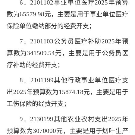
6
．
2101102
事业单位医疗
202
5
年预算
数
为
65579.98
元，
主要是用于
事业
单位医疗
保险单位缴纳部分的经费开支
；
7
．
2101103
公务员医疗补助
202
5
年预
算数为
341509.54
元
，
主要是用于
公务员医
疗补助的经费开支
；
8
．
2101199
其他行政事业单位医疗支
出
202
5
年预算数为
15874.18
元
，
主要是用于
工伤保险
的经费开支
；
9
．
2130199
其他农业农村支出
2025
年
预算数为
3070000
元，主要是用于烟叶生产