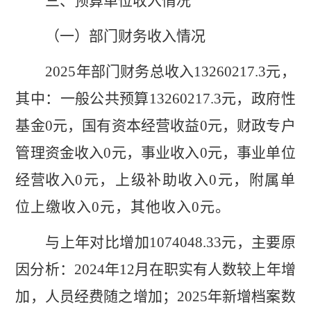
三、预算单位收入情况
（一）部门财务收入情况
202
5
年部门财务总收入
1
3260217.3
元，
其中：一般公共预算
1
3260217.3
元，政府性
基金
0
元，国有资本经营
收益
0
元，
财政专户
管理资金收入
0
元，
事业收入
0
元，
事业单位
经营收入
0
元，上级补助收入
0
元，附属单
位上缴收入
0
元，
其他收入
0
元。
与上年对比
增加
1074048.33
元，主要原
因分析：
2024
年
12
月在职实有人数较上年增
加，人员经费随之增加；
2025
年新增
档案数