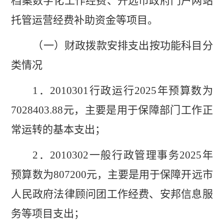
档案数字化工作经费、开远市政府门户网站
托管运营经费补助资金等项目
。
（一）
财政拨款安排支出按功能科目分
类情况
1
．
2010301
行政运行
202
5
年预算数为
7028403.88
元，
主要是用于保障部门工作正
常运转的基本支出
；
2
．
2010302
一般行政管理事务
202
5
年
预算数为
807200
元，主要是
用于保障开远市
人民政府法律顾问团工作经费、
安邦信息服
务
等项目支出
；