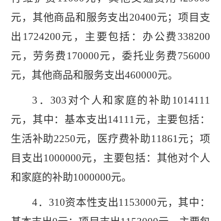
元
，其他商品和服务支出
20400
元
；项目支
出
1724200
元，主要包括：办公费
338200
元，
劳务费
170000
元，
委托业务费
756000
元，其他商品和服务支出
460000
元
。
3
．
303
对个人和家庭的补助
1014111
元，其中：基本支出
14111
元，主要包括：
生活补助
2250
元，
医疗费补助
11861
元
；项
目支出
1000000
元
，主要包括：其他对个人
和家庭的补助
1000000
元
。
4
．
310
资本性支出
1153000
元，其中：