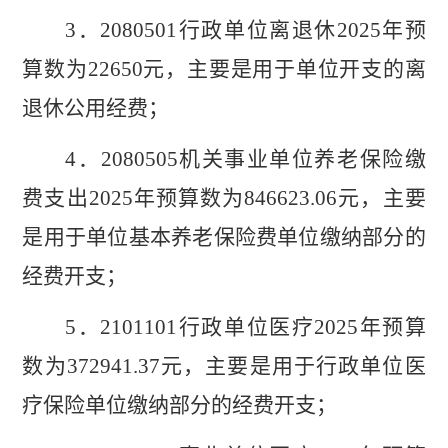
3
．
2080501
行政单位离退休
202
5
年预
算数为
22650
元，
主要是用于单位开支的离
退休公用经费
；
4
．
2080505
机关事业单位养老保险缴
费支出
202
5
年预算数为
846623.06
元，
主要
是用于单位基本养老保险费单位缴纳部分的
经费开支
；
5
．
2101101
行政单位医疗
202
5
年预算
数为
372941.37
元，
主要是用于
行政
单位医
疗保险单位缴纳部分的经费开支
；