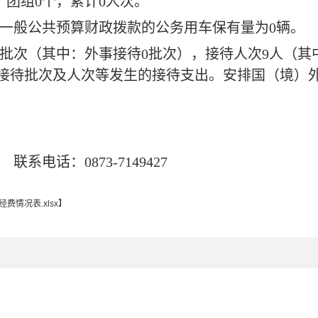
）团组
0
个，累计
0
人次。
一般公共预算财政拨款的公务用车保有量为
0
辆。
批次（其中：外事接待
0
批次），接待人次
9
人（其
接待批次及人次等发生的接待支出。安排国（境）
联系电话：
0873-7149427
费情况表.xlsx
】