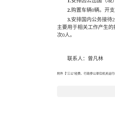
1.
安排因公出国（境
2.
购置车辆
0
辆。开支
3.
安排国内公务接待
2
主要用于相关工作产生的
次
0
人。
联系人：曾凡林
附件【
“三公”经费、行政参公单位机关运行经