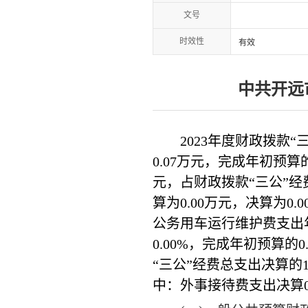
文号
时效性
有效
中共开远
2023
年度财政拨款
“
0.07万
元，完成年初预算
元，占财政拨款
“
三公
”
经
算为
0.00
万元，决算为
0.0
公务用车运行维护费支出
0.00
%
，完成年初预算的
0
“
三公
”
经费总支出决算的
中：外事接待费支出决算