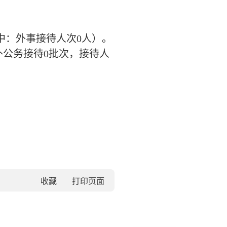
中：外事接待人次
0
人）。
外公务接待
0
批次，接待人
收藏