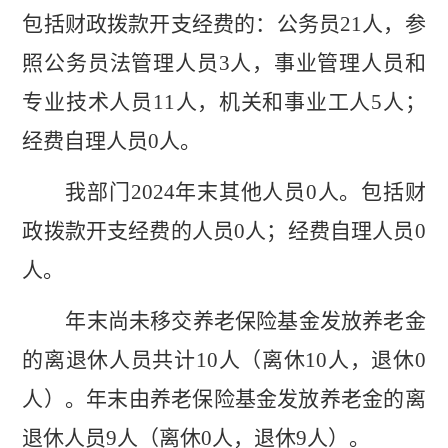
包括
财政拨款开支经费的
：
公务员
21
人，
参
照公务员法管理人员
3
人
，
事业管理人员和
专业技术人员
11
人，机关和事业工人
5
人
；
经费自理人员
0
人
。
我
部门
2024
年末
其他人员
0
人。包括财
政拨款开支经费的人员
0
人；经费自理人员
0
人。
年末尚未移交
养老保险基金发放养老金
的离退休人员
共计
10
人
（
离休
10
人，退休
0
人
）。年末
由养老保险基金发放养老金的离
退休人员
9
人
（
离休
0
人，退休
9
人
）
。