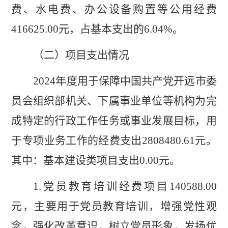
费、水电费、办公设备购置等公用经费
416625.00
元，
占基本支出的
6.04
%
。
（二）项目支出情况
2024
年度用于保障
中国共产党开远市委
员会组织部
机关
、下属事业单位等机构为完
成特定的行政工作任务或事业发展目标，用
于专项业务工作的经费支出
2808480.61
元
。
其中：基本建设类项目支出
0.00
元
。
1.
党员教育培训经费项目
140588.00
元，主要用于党员教育培训
，增强党性观
念，强化改革意识，树立党员形象，发扬优