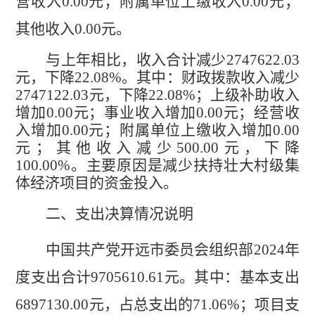
营收入
0.00
元
；附属单位
上缴
收入
0.00
元
；
其他收入
0.00
元
。
与上年
相比，
收入合计
减少
2747622.03
元，
下降
22.08
%
。其中：
财政拨款收入
减少
2747122.03
元，
下降
22.08
%
；
上级补助收入
增加
0.00
元；事业收入增加
0.00
元；经营收
入增加
0.00
元；附属单位上缴收入增加
0.00
元；其他收入
减少
500.00
元，
下降
100.00
%
。
主要原因
是
减少
扶持壮大村级集
体经济
项目的资金投入。
二、支出决算情况说明
中国共产党开远市委员会组织部
2024
年
度支出合计
9705610.61
元
。其中：
基本支出
6897130.00
元
，占总支出的
71.06
%
；项目支