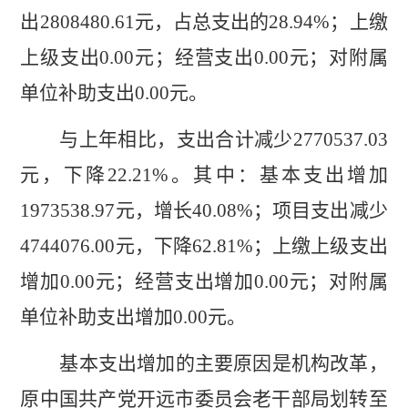
出
2808480.61
元
，占总支出的
28.94
%
；上缴
上级支出
0.00
元
；经营支出
0.00
元
；对附属
单位补助支出
0.00
元
。
与上年
相比，支出
合计
减少
2770537.03
元，
下降
22.21
%
。其中：
基本支出
增加
1973538.97
元，增长
40.08
%
；项目支出
减少
4744076.00
元，
下降
62.81
%
；上缴上级支出
增加
0.00
元；经营支出增加
0.00
元；对附属
单位补助支出增加
0.00
元。
基本支出增加的
主要原因
是
机构改革，
原
中国共产党开远市委员会老干部局划转至