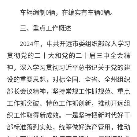
车辆编制
0
辆，在编实有车辆
0
辆。
三、
重点工作概述
2024
年，
中共开远
市委组织部深入学习
贯彻党的二十大
和党的
二十届三中全会精
神，深入学习贯彻习近平总书记关于党的建
设的重要思想，
对
标
全国、全省、全州组织
部长会议精神，
坚持常规工作抓规范、重点
工作抓突破、特色工作抓创新，
推动
开远
组
织工作取得新成效。
一是
坚持把新时代好干
部标准落到实处，统筹做好选育管用，推动