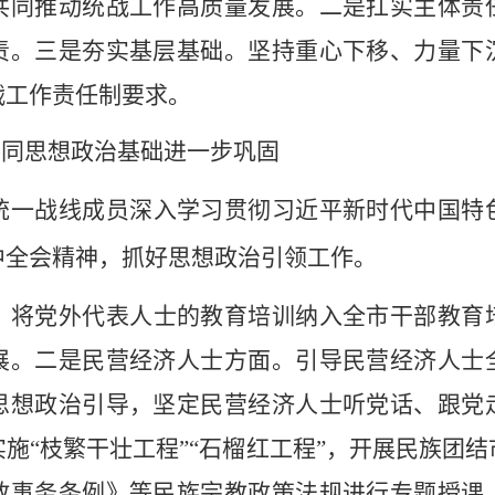
共同推动统战工作高质量发展。二是
扛实
主体责
责。三是夯实基层基础。坚持重心下移、力量下
战工作责任制要求
。
共同思想政治基础进一步巩固
统一战线成员深入学习贯彻习近平新时代中国特
中
全会精神，抓好思想政治引领工作。
。将党外代表人士的教育培训纳入全市干部教育
展
。
二是民营经济人士方面。引导民营经济人士
思想政治引导，坚定民营经济人士听党话、跟党
实施
“
枝繁干壮工程
”“
石榴红工程
”
，开展民族团结
教事务条例》等民族宗教政策法规进行专题授课