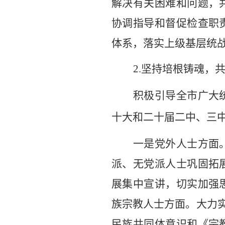
解决有关困难和问题，
协调指导和督促检查职
体系，落实上级基层统
2.
坚持培根铸魂，
积极引导全市广大
十大
和
二十届
二
中
、三
一是党外人士方面
派、无党派人士巩固拓
展集中宣讲，切实加强
族宗教人士方面。大力
民族共同体意识和《宗