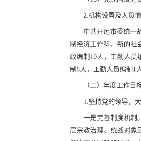
2.
机构设置及人员
中共开远市委统一
制经济工作科、新的社
政编制
10
人，工勤人员
制
8
人，工勤人员编制
1
（二）年度工作目
1.
坚持党的领导
，
一是完善制度机制
层宗教治理、统战对象