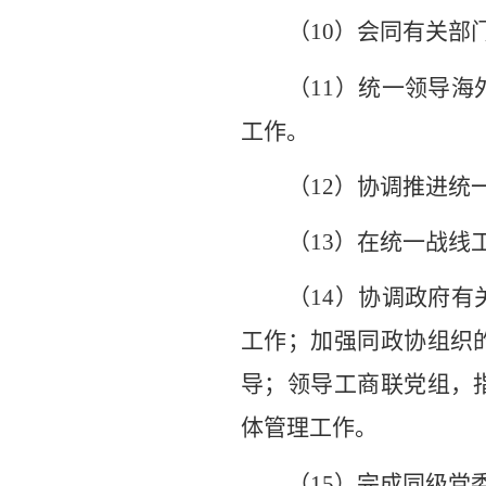
（
10
）会同有关部
（
11
）统一领导海
工作。
（
12
）协调推进统
（
13
）在统一战线
（
14
）协调政府有
工作；加强同政协组织
导；领导工商联党组，
体管理工作。
（
15
）完成同级党