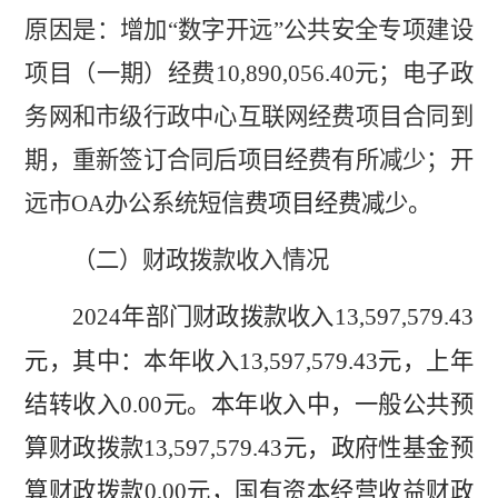
原因是：增加
“
数字开远
”
公共安全专项建设
项目（一期）经费
10,890,056.40
元；电子政
务网和市级行政中心互联网经费项目合同到
期，重新签订合同后项目经费有所减少；开
远市
OA
办公系统
短信费项目经费减少。
（二）财政拨款收入情况
2024
年部门财政拨款收入
13
,
597
,
579
.43
元，其中：
本年收入
13
,
597
,
579
.
43
元，上年
结转收入
0.00
元。本年收入中，一般公共预
算财政拨款
13
,
597
,
579
.
43
元，政府性基金预
算财政拨款
0.00
元，国有资本经营收益财政