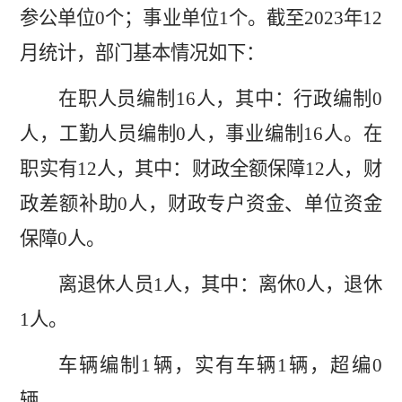
参公单位
0
个；事业单位
1
个。截至
2023
年
12
月统计，部门基本情况如下：
在职人员编制
16
人，其中：行政编制
0
人，工勤人员编制
0
人，事业编制
16
人。在
职实有
12
人，其中：财政全额保障
12
人，财
政差额补助
0
人，财政专户资金、单位资金
保障
0
人。
离退休人员
1
人，其中：离休
0
人，退休
1
人。
车辆编制
1
辆，实有车辆
1
辆，超编
0
辆。