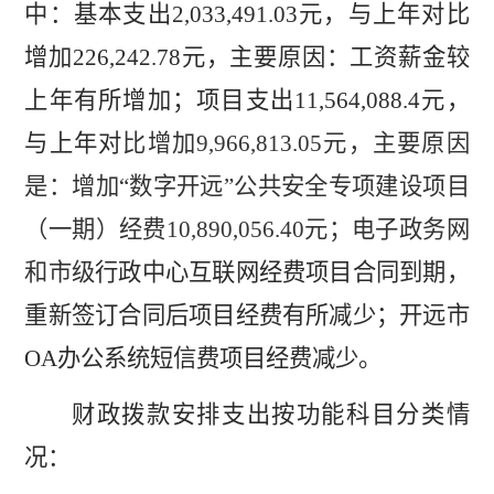
中：基本支出
2,033,491.03
元，与上年对比
增加
226,242.78
元，主要原因：工资薪金较
上年有所增加；项目支出
11,564,088.4
元，
与上年对
比增加
9,966,813.05
元，主要原因
是：增加
“
数字开远
”
公共安全专项建设项目
（一期）经费
10,890,056.40
元；电子政务网
和市级
行政中心互联网经费项目合同到期，
重新签订合同后项目经费有所减少；开远市
OA
办公系统短信费项目经费减少。
财政拨款安排支出按功能科目分类情
况：