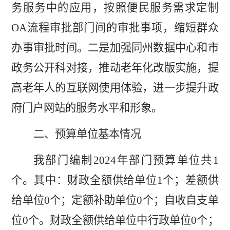
务服务中的应用，
按照
便民服务需求定制
OA
流程审批部门间的审批事项，缩短群众
办事审批时间。二是加强
同
州数据中心和市
政务公开科
对接，推动
老年化改版实施，提
高老年人的互联网使用体验，进一步提升政
府门户网站的服务水平和形象。
二、预算单位基本情况
我部门编制
2024
年部门预算单位共
1
个。其中：财政全额供给单位
1
个；差额供
给单位
0
个；定额补助单位
0
个；自收自支单
位
0
个。财政全额供给单位中行政单位
0
个；