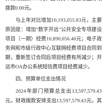
拨款
0.00
元。
与上年对
比增加
10,193,055.83
元，主要
原因是：增加
“
数字开远
”
公共安全专项建设
项目（一期）经费
10,890,056.40
元；电子政
务网和市级行政
中心互联网经费项目合同到
期，重新签订合同后项目经费有所减少；开
远市
OA
办公系统短信费项目经费减少。
四
、
预算单位支出情况
2024
年部门预算总支出
13
,
597
,
579
.43
元。财政拨款安排支出
13
,
597
,
579
.43
元，其