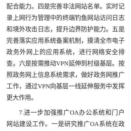
配合能力。四是完善非法网站名单。
实时
记
录上网行为管理中的终端钓鱼网站访问日志
和
境外攻击日志，
提升
边界防护能力。五是
完善落实应用系统备案机制，
摸清
全市电子
政务外网
上的
应用系统，进行网络安全排
查。六是
按需推动
VPN
延伸到
村级
基层。
按
照
政务网上信息系统
需求
，做好政务网推广
工作，通过
VPN
向基层一线延伸
服务
中发挥
更大作用。
7.
进一步加强推广
OA
办公系统和门户
网站建设工作。一是
研究推广
OA
系统在政