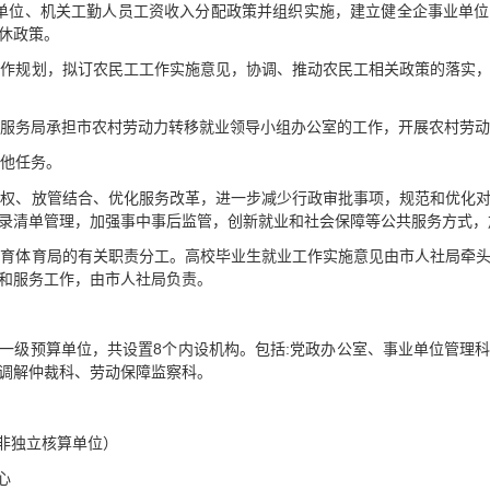
单位、机关工勤人员工资收入分配政策并组织实施，建立健全企事业单
休政策。
工作规划，拟订农民工工作实施意见，协调、推动农民工相关政策的落实
才服务局承担市农村劳动力转移就业领导小组办公室的工作，开展农村劳
其他任务。
放权、放管结合、优化服务改革，进一步减少行政审批事项，规范和优化
录清单管理，加强事中事后监管，创新就业和社会保障等公共服务方式，
教育体育局的有关职责分工。高校毕业生就业工作实施意见由市人社局牵
和服务工作，由市人社局负责。
一级预算单位，共设置8个内设机构。包括:党政办公室、事业单位管理
调解仲裁科、劳动保障监察科。
（非独立核算单位）
心