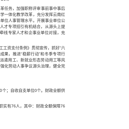
改革任务，加强职称评审事前事中事后
工学一体化教学改革，充分发挥云南红
业单位人事管理水平。开展事业单位公
划人才专项招引有机结合，从源头上提
动牵线专家人才和企事业单位对接，充
工工资支付条例》贯彻宣传，抓好“六
成果，推进“稳薪行动”和冬季专项行
务派遣用工、新就业形态劳动用工等风
步强化劳动人事争议源头治理，健全完
位0个；自收自支单位0个。财政全额供
职实有76人，其中：财政全额保障76