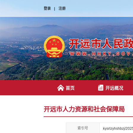
登录
|
注册
首页
开远概况
开远市人力资源和社会保障局
索引号
kysrlzyhshbzj/20