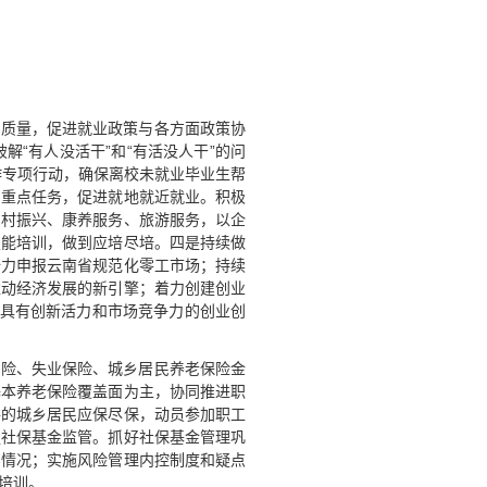
业质量，促进就业政策与各方面政策协
“有人没活干”和“有活没人干”的问
作专项行动，确保离校未就业毕业生帮
为重点任务，促进就地就近就业。积极
乡村振兴、康养服务、旅游服务，以企
技能培训，做到应培尽培。四是持续做
全力申报云南省规范化零工市场；持续
推动经济发展的新引擎；着力创建创业
多具有创新活力和市场竞争力的创业创
保险、失业保险、城乡居民养老保险金
基本养老保险覆盖面为主，协同推进职
件的城乡居民应保尽保，动员参加职工
强社保基金监管。抓好社保基金管理巩
实情况；实施风险管理内控制度和疑点
培训。