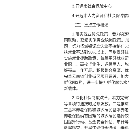
3.开远市社会保险中心
4.开远市人力资源和社会保障
（三）重点工作概述
1.落实就业优先政策，着力稳
同联动，延续实施惠企稳岗政策。加
题，努力将城镇调查失业率控制在5
扶就业率达到90%以上，同步做好
实施就业援助政策，统筹用好就业帮
业职工、高校毕业生、退役军人、脱
好亮点工作开展。积极整合资源、优
完善云南省创业街区项目建设，加大
孵化园3期，进一步提升孵化服务水
新载体。
2.深化社保制度改革，着力完
等各项待遇按时足额发放。二是推进
工基本养老保险和城乡居民基本养老
养老保险确有困难的城乡居民选择较
固提升行动、基金安全评估、审计等
数据筛查，开展违规资金追缴；组织