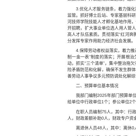
3.优化人才服务链条，着力强
监管。抓好博士后站、专家基层科研
河技师学院技能人才孵化基地作用，
开招聘，扩大事业单位选人用人管人
高人才队伍素质。贯彻落实“红河奔
分发挥专家作用助力经济社会发展。
4.保障劳动者权益落实，着力
制一金一表”制度的落实；开展根治
动，抓实“三个清单”，集中整治拖
险矛盾防范和化解，确保不发生群体
善劳动人事争议多元预防调处化解综
二、预算单位基本情况
我部门编制2025年部门预算
给单位中行政单位1个；参公单位2个
在职人员编制75人，其中：行政
人，财政差额补助0人，财政专户资
离退休人员48人，其中：离休0