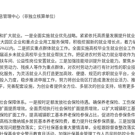
信息管理中心（非独立核算单位）
定和扩大就业。一是全面实施就业优先战略。紧紧依托高质量发展提升就
大园区企业和重点企业用工服务保障，积极挖掘新的就业增长点，着力破解
.5%以内。二是抓实重点群体就业工作。全面实施高校毕业生就业创业工
往届返乡未就业高校毕业生就业帮扶工作。把促进农村劳动力就业增收作
扶车间、公益性岗位安置就业。三是加强技能培训提升就业能力。聚焦
贫劳动力、残疾人等作为重点群体，对农村劳动力进行有针对性的职业
化服务，为灵活就业人员打造更加高效、便捷、规范的求职就业平台，
投入力度，稳步推进申报工作，努力将创业街区打造成激发创业活力、
平，完善配套设施，为创业者提供全方位、多层次的创业支持，培育更
善社会保障体系。一是按时足额发放社会保险待遇。确保养老保险、工伤
扩面提质增效。全面贯彻执行社会保险扩面提质增效，以扩大城镇职工
保险扩面工作，提高城镇职工基本养老保险参保占比，促进符合参保条
高档次缴纳城乡居民基本养老保险费，着力提升社保参保质量。三是加
发现问题整改落实；实行社保基金重大要情清单，全程跟踪督查整改落
社保基金安全警示教育月活动，加强社保基金管理工作人员风险防控业务