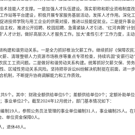
化技术技能人才支撑。一是加强人才队伍建设。落实职称和职业资格制度
工作站等平台建设，积极开展专家服务基层活动，发挥人才作用。深化
促进技师学院与用工企业的供需对接，推进以技能促就业。二是提升事
自主权，推进公开招聘、校园招聘、急需紧缺人才引进、“红河奔腾”计
腾”人才计划，做好高层次人才服务工作。加大“柔性引才”工作力度，主
推进构建和谐劳动关系。一是全力抓好根治欠薪工作。继续抓好《保障农民
欠薪、清理整顿人力资源市场秩序等重点专项检查，持续巩固“安薪行动”
欠农民工工资问题。二是做好和谐劳动关系构建。统筹抓好欠薪欠保、劳
性、区域性劳动关系风险。坚持把非诉讼纠纷解决机制挺在前面，进一
合机制，不断提升协商调解能力和工作质效。
单位共5个。其中：财政全额供给单位5个；差额供给单位0个；定额补助单
；事业单位2个。截至2024年12月统计，部门基本情况如下：
编制19人，参照公务员法管理的事业单位编制31人，事业编制25人。在
金、单位资金保障0人。
人，退休48人。