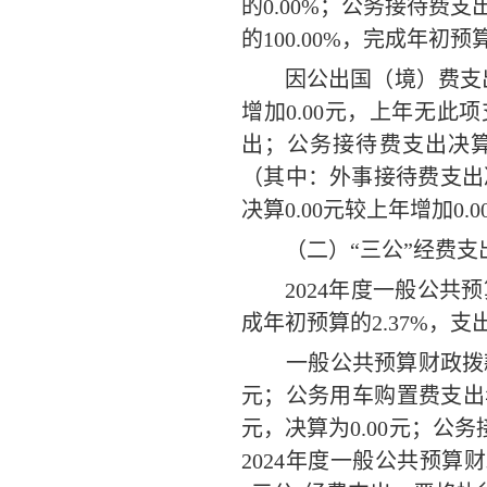
的
0.00
%
；
公务接待费支
的
100.00
%
，完成年初
预
因公出国（境）费
支
增加
0.00
元，
上年无此项
出
；
公务接待费
支出决
（其中：外事接待费支出
决算
0.00
元较上年增加
0.0
（二）
“三公”经费
2024
年度一般公共预
成
年初
预算的
2.37
%
，
支
一般公共预算财政拨
元
；公务用车购置费支出
元
，决算为
0.00
元
；公务
2024
年度一般公共预算财