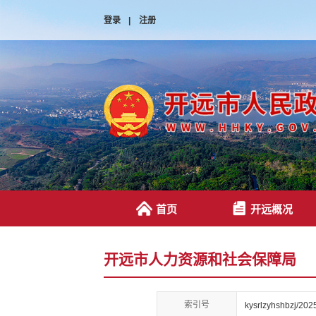
登录
|
注册
首页
开远概况
开远市人力资源和社会保障局
索引号
kysrlzyhshbzj/20