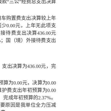
拨款
“三公”经费
总支出决算
用车购置费
支出决算较上年
减少
0.00
元，
上年无此项支
内接待费支出决算
436.00
元
%
；
国（境）外接待费支出
，支出决算为
436.00
元
，完
预算为
0.00
元
，决算为
0.00
维护费
支出
年
初
预算为
0.00
，完成
年初
预算的
2.37
%。
主要原因
是
我单位全力压减