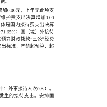
经费。
增加
0.00
元
，
上年无此项支
行维护费
支出决算增加
0.00
具体是国内接待费支出决算
降
71.65
%
；
国（境）外接待
共预算财政拨款
“三公”经费
支出标准，严禁超预算、超
中：外事接待人次
0
人）。
发生的接待支出。安排国