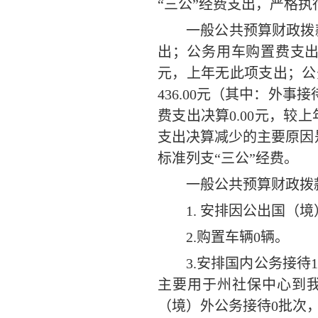
“三公”经费支出，严格
一般公共预算财
政拨
出
；公务用车购置费支
元
，
上年无此项支出
；公
436.00
元（其中：外事接
费支出决算
0.00
元，较上
支出决算减少的主要原因
标准列支“三公”经费。
一般公共预算财政拨
1.
安排因公出国（境
2.购置车辆
0
辆。
3.安排
国内公务接待
主要用于
州社保中心到
（境）外公务接待
0
批次