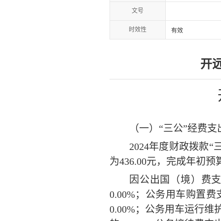
文号
时效性
有效
开
（一）
“三公”经费
2024
年度财政拨款
“
为
436.00
元，完成
年初
预
因公出国（境）费
0.00
%；公务用车购置费
0.00
%；公务用车
运行维