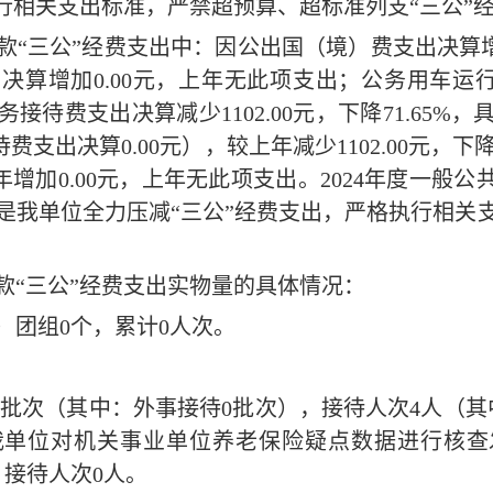
执行相关支出标准，严禁超预算、超标准列支“三公”
款
“三公”经费支出
中：
因公出国（境）费支出决算
出决算增加
0.00
元
，
上年无此项支出
；公务用车
运
务接待费支出决算减少
1102.00
元
，下降
71.65
%
，
待费支出决算
0.00
元），较上年
减少
1102.00元，下
年增加
0.00元，
上年无此项支出
。
2024
年度一般公
是
我单位全力压减
“三公”经费支出，严格执行相关
款
“三公”经费支出
实物量的
具
体情况
：
）团组
0
个，累计
0
人次。
1
批次（其中：外事接待
0
批次），接待人次
4
人（其
我单位对机关事业单位养老保险疑点数据进行核查
，接待人次
0
人。