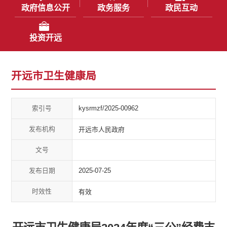
政府信息公开
政务服务
政民互动
投资开远
开远市卫生健康局
索引号
kysrmzf/2025-00962
发布机构
开远市人民政府
文号
发布日期
2025-07-25
时效性
有效