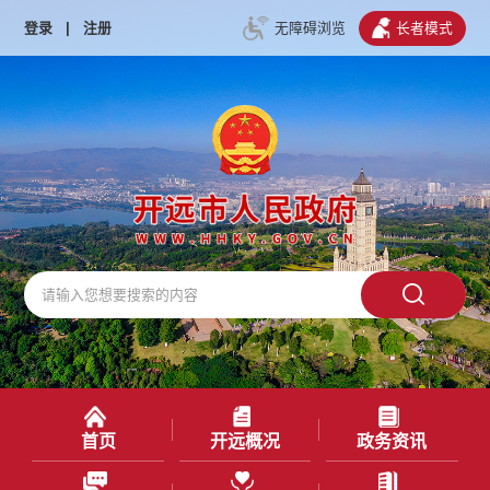
登录
|
注册
无障碍浏览
长者模式
首页
开远概况
政务资讯