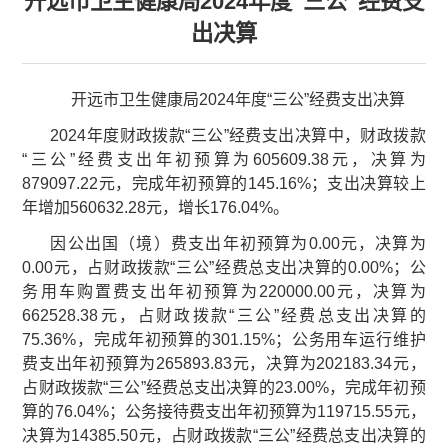
开远市卫生健康局2024年度“三公”经费支
出决算
开远市卫生健康局2024年度“三公”经费
支出决算
2024年度财政拨款“三公”经费支出决算中，财政拨款
“三公”经费支出年初预算为605609.38元，决算为
879097.22元，完成年初预算的145.16%；支出决算较上
年增加560632.28元，增长176.04%。
因公出国（境）费支出年初预算为0.00元，决算为
0.00元，占财政拨款“三公”经费总支出决算的0.00%；公
务用车购置费支出年初预算为220000.00元，决算为
662528.38元，占财政拨款“三公”经费总支出决算的
75.36%，完成年初预算的301.15%；公务用车运行维护
费支出年初预算为265893.83元，决算为202183.34元，
占财政拨款“三公”经费总支出决算的23.00%，完成年初预
算的76.04%；公务接待费支出年初预算为119715.55元，
决算为14385.50元，占财政拨款“三公”经费总支出决算的