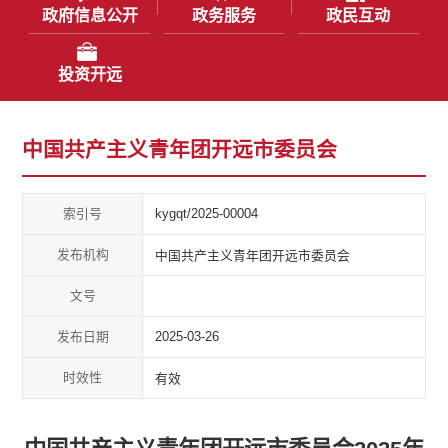
政府信息公开
政务服务
政民互动
投资开远
中国共产主义青年团开远市委员会
索引号
kygqt/2025-00004
发布机构
中国共产主义青年团开远市委员会
文号
发布日期
2025-03-26
时效性
有效