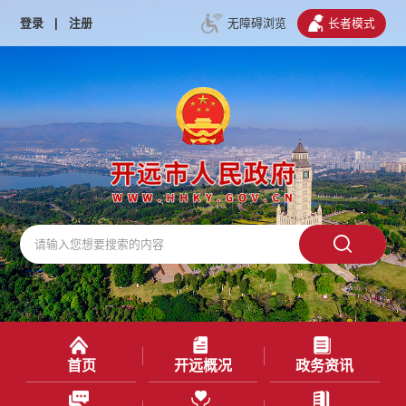
登录
|
注册
无障碍浏览
长者模式
首页
开远概况
政务资讯