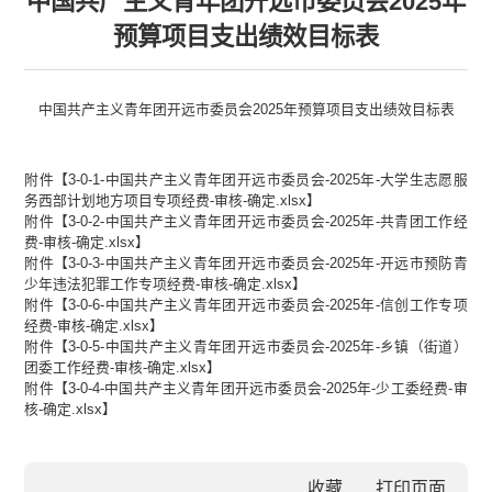
中国共产主义青年团开远市委员会2025年
预算项目支出绩效目标表
中国共产主义青年团开远市委员会2025年预算项目支出绩效目标表
附件【
3-0-1-中国共产主义青年团开远市委员会-2025年-大学生志愿服
务西部计划地方项目专项经费-审核-确定.xlsx
】
附件【
3-0-2-中国共产主义青年团开远市委员会-2025年-共青团工作经
费-审核-确定.xlsx
】
附件【
3-0-3-中国共产主义青年团开远市委员会-2025年-开远市预防青
少年违法犯罪工作专项经费-审核-确定.xlsx
】
附件【
3-0-6-中国共产主义青年团开远市委员会-2025年-信创工作专项
经费-审核-确定.xlsx
】
附件【
3-0-5-中国共产主义青年团开远市委员会-2025年-乡镇（街道）
团委工作经费-审核-确定.xlsx
】
附件【
3-0-4-中国共产主义青年团开远市委员会-2025年-少工委经费-审
核-确定.xlsx
】
收藏