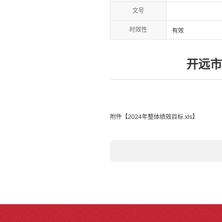
文号
时效性
有效
开远市
附件【
2024年整体绩效目标.xls
】