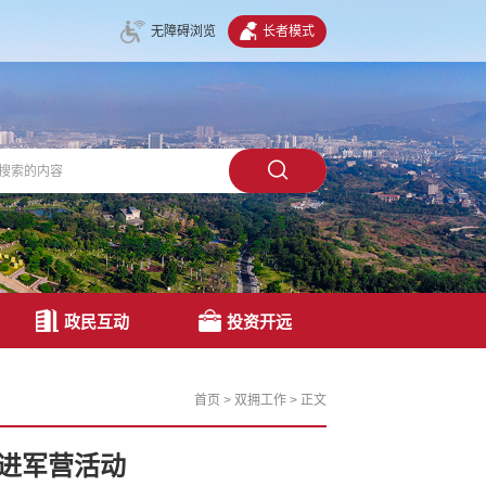
无障碍浏览
长者模式
政民互动
投资开远
首页
>
双拥工作
>
正文
进军营活动