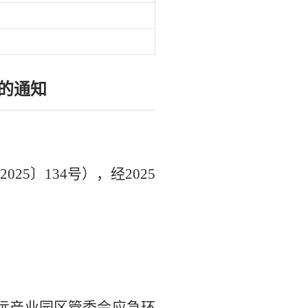
的通知
202
5
〕
134
号），经
202
5
远产业园区管委会应急环