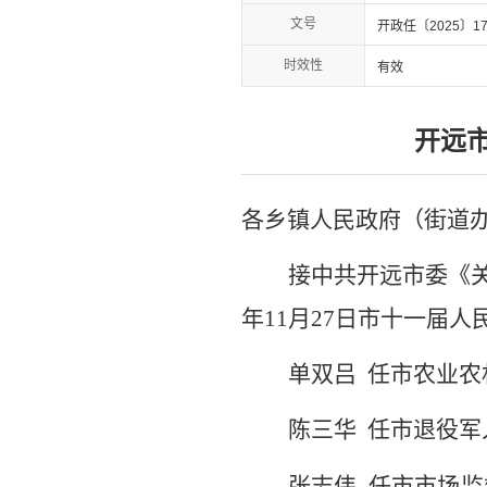
文号
开政任〔2025〕1
时效性
有效
开远
各乡镇人民政府（街道
接中共开远市委《
年
11
月
27
日市十一届人
单双吕
任市农业农
陈三华
任市退役军
张志伟
任市市场监