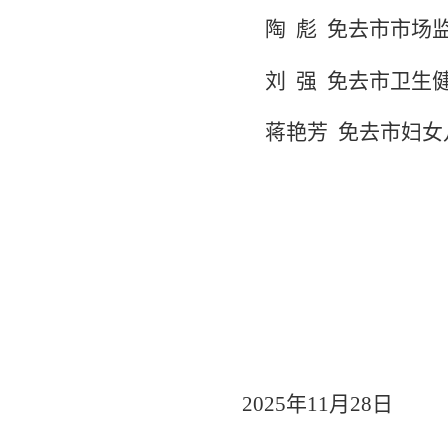
陶
彪
免去市市场
刘
强
免去市卫生
蒋艳芳
免去市妇女
2025
年
11
月
28
日