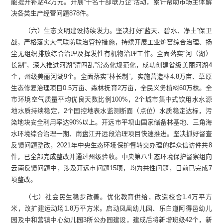
能提升补贴42万元。开展“千名干部联万企”活动，累计帮助市场主体解
决各类生产经营问题878件。
（六）生态文明建设持续发力。坚决打好“蓝天、碧水、净土”保卫
战，严格落实大气联防联治管控措施，持续开展工业炉窑综合治理、扬
尘无组织排放综合治理及挥发性有机物治理工作。全面落实“河（湖）
长制”，深入推进河湖“清四乱”常态化规范化，成功创建省级美丽河湖4
个，州级美丽河湖9个。全面落实“林长制”，实施营造林4.8万亩、草原
生态修复治理项目0.5万亩、森林抚育2万亩，全民义务植树60万株。全
市环境空气质量平均优良天数比例100%，2个城市集中式饮用水水源
地水质持续稳定，2个国控地表水监测断面（点位）水质稳定达标，污
染地块安全利用率达90%以上。开远市平坝山国家储备林基地、三角海
水环境综合治理一期、南盘江开远段治理项目快速推进。坚决抓好督查
反馈问题整改，2021年中央生态环境保护督转交办理的群众信访件共8
件，已全部完成整改并通过州级验收。中央第八生态环境保护督察组向
云南反馈问题中，涉及开远市问题15项，均为共性问题，目前已完成7
项整改。
（七）社会民生稳步改善。优化教育供给，改造校舍1.4万平方
米，改扩建运动场1.8万平方米。启动凤凰幼儿园、乐白道阿得邑幼儿
园及中和营镇中心幼儿园3所公办园建设，建成后将新增班级42个，新