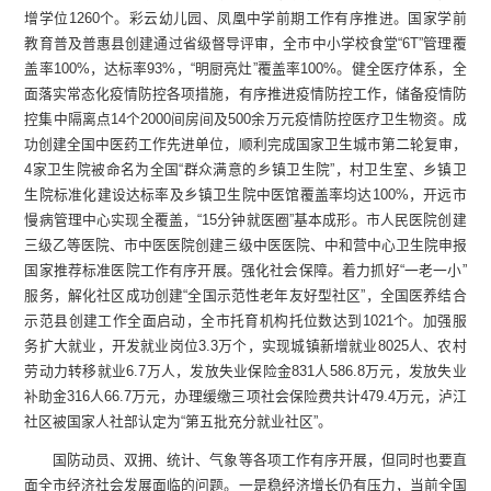
增学位1260个。彩云幼儿园、凤凰中学前期工作有序推进。国家学前
教育普及普惠县创建通过省级督导评审，全市中小学校食堂“6T”管理覆
盖率100%，达标率93%，“明厨亮灶”覆盖率100%。健全医疗体系，全
面落实常态化疫情防控各项措施，有序推进疫情防控工作，储备疫情防
控集中隔离点14个2000间房间及500余万元疫情防控医疗卫生物资。成
功创建全国中医药工作先进单位，顺利完成国家卫生城市第二轮复审，
4家卫生院被命名为全国“群众满意的乡镇卫生院”，村卫生室、乡镇卫
生院标准化建设达标率及乡镇卫生院中医馆覆盖率均达100%，开远市
慢病管理中心实现全覆盖，“15分钟就医圈”基本成形。市人民医院创建
三级乙等医院、市中医医院创建三级中医医院、中和营中心卫生院申报
国家推荐标准医院工作有序开展。强化社会保障。着力抓好“一老一小”
服务，解化社区成功创建“全国示范性老年友好型社区”，全国医养结合
示范县创建工作全面启动，全市托育机构托位数达到1021个。加强服
务扩大就业，开发就业岗位3.3万个，实现城镇新增就业8025人、农村
劳动力转移就业6.7万人，发放失业保险金831人586.8万元，发放失业
补助金316人66.7万元，办理缓缴三项社会保险费共计479.4万元，泸江
社区被国家人社部认定为“第五批充分就业社区”。
国防动员、双拥、统计、气象等各项工作有序开展，但同时也要直
面全市经济社会发展面临的问题。一是稳经济增长仍有压力，当前全国