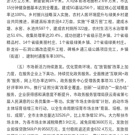
淤3万立方米、新建管网14千米。人均体育场地面积2.6平方米，市区
15分钟健身圈基本达到全覆盖。建成5G基站256个，城区核心区域覆盖
率达100%。乡村振兴战略深入实施，农村人居环境提升与绿美乡村建
设共同推进，新建高标准农田4.2万亩，实施“千塘万窖”工程，建成水
塘、水窖、水池共597个，建成农村厕所322座，农村生活污水治理率
达51.6%、收集处理率达20.4%，成功创建1个省级示范乡镇、2个省级
精品村、14个省级美丽村庄、1个省级绿美乡镇、2个省级绿美村庄。
卧龙谷—石洞公路改造提升工程、碑格乡通三级公路项目完工，乡镇
（街道）、建制村通客车率100%。
（五）市场新活力持续激发。优化营商环境，在“放管服”改革上加
力度，在服务企业上下真功，持续优化政务服务。全面推进“互联网+政
务”服务，网上可办率达98%，政务服务中心受理各类事项31.1万件，
好评率99.9%，推行“证照分离”改革全覆盖，创新“一证即办”“一窗办结”
服务，企业获得感和满意度不断提升，市政务服务管理局获云南省第七
届人民满意的公务员集体一等功。实施“市场主体倍增”计划，启动市场
主体培育倍增三年行动，以全生命周期培育市场主体“育苗、培根、扶
壮、成荫”，全市主体总量达32526户，比上年净增32.9%。大力帮扶市
场主体，为各市场主体减税降费3.9亿元，减免房租3600万元，发放创
业担保贷款569户共9550万元，支付稳岗返还资金632.4万元，发放技