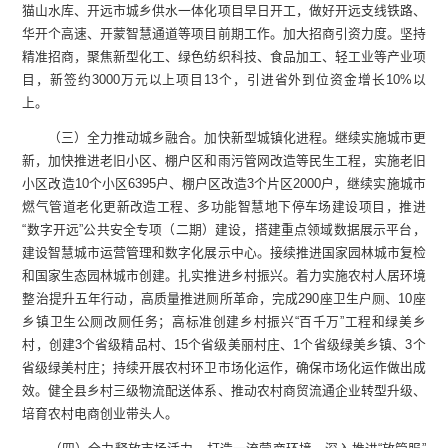
猫山水库、开远市城乡供水一体化项目早日开工，做好开远支线铁路、
华开个高速、开蒙智慧通道等项目前期工作。加大招商引资力度。坚持
精准招商，聚焦新型化工、绿色纺织科技、食品加工、轻工业等产业项
目，新签约3000万元以上项目13个，引进省外到位资金增长10%以
上。
（三）全力推动城乡融合。加快新型城镇化进程。继续实施城市更
新，加快推进老旧小区、棚户区和雨污管网改造等民生工程，实施老旧
小区改造10个小区6395户、棚户区改造3个片区2000户，继续实施城市
燃气管道老化更新改造工程、多功能智慧地下停车场建设项目，推进
“数字开远”公共安全专项（二期）建设，搭建重点领域数据展示平台，
建设智慧城市运营管理和数字化展示中心。接续推进国家园林城市复检
和国家生态园林城市创建。扎实推进乡村振兴。着力实施农村人居环境
整治提升五年行动，高质量推进厕所革命，完成290座卫生户厕、10座
乡镇卫生公厕改厕任务；高标准创建乡村振兴“百千万”工程和绿美乡
村，创建3个省级精品村、15个省级美丽村庄、1个省级绿美乡镇、3个
省级绿美村庄；持续开展农村环卫市场化运作，确保市场化运作做出成
效。健全县乡村三级物流配送体系、推动农村商贸流通企业转型升级、
培育农村电商创业带头人。