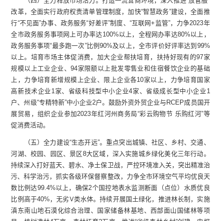
（四）全力释放市场活力。打造一流营商环境，深入推进“放管服”
改革，全面实行政府权责清单管理制度，加快“智慧政务”建设，全面推
行“不见面”办事、政务服务“好差评”制度、“互联网+监管”，力争2023年
全市政务服务事项网上可办率达100%以上，全程网办率达80%以上，
政务服务事项“最多跑一次”比例90%及以上，全市评价好评率达到99%
以上。培育市场主体促消费，加大企业帮扶培育，扶持好现有的97家
规模以上工业企业、94家限额以上批发零售业和住宿餐饮企业的基础
上，力争培育新增规模上企业、限上企业各10家以上，力争培育国家
高新技术企业1家、省级科技型中小企业4家、省级成长型中小企业1
户、州级“专精特新”中小企业2户。鼓励外资外贸企业与RCEP成员国开
展贸易，组织企业参加2023年红河州商务局“彩云购物节 乐购红河”等
促消费活动。
（五）全力建设“生态开远”。重点突出城镇、社区、乡村、交通、
河湖、校园、园区、景区8大区域，深入实施城乡绿化美化三年行动。
持续深入打好蓝天、碧水、净土保卫战，严控环境准入关，突出精准治
污、科学治污，抓实各级环保督察整改，力争全市环境空气平均优良天
数比例达99.4%以上，确保2个国控地表水监测断面（点位）水质优良
比例高于40%，无劣Ⅴ类水体。持续开展国土绿化，推进林长制，实施
滇东南山地石漠化综合治理、国家储备林基地、西部面山国储林等项