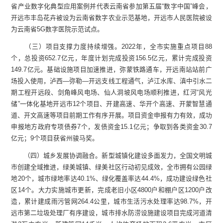
省产业数字化典型应用案例并代表云南省参加第五届“数字中国”峰会，
开远市丰岛花卉被设为云南省数字农业示范基地，开远市人民医院被设
为云南省5G数字医院示范试点。
（三）项目支撑力度持续增强。2022年，全市实施重点项目88
个，总投资652.7亿元，年度计划完成投资156.5亿元，累计完成投资
149.7亿元。基础设施项目加速推进，弥蒙铁路通车，开远南站站前广
场投入使用，泸西—弥勒—开远支线工程通气，泸江水库、滇中引水二
期工程开远段、剑角峰风电场、仙人洞坡风电场顺利推进，红河“风光
储”一体化基地开远市12个项目、开建高速、华开个高速、开蒙智慧通
道、开文高速等项目前期工作有序开展。项目资金申报有力有效，成功
申报地方政府专项债券7个，发债资金15.1亿元；争取到各类资金30.7
亿元；9个项目获省州骏马奖。
（四）城乡发展协调融合。新型城镇化建设多面发力，全国文明城
市创建全域推进，绿美城镇、绿美社区行动初见成效，全市拥有公园绿
地20个，城市绿地率达40.1%、绿化覆盖率达44.4%，成功建设绿色社
区14个。大力实施城市更新，完成老旧小区4800户和棚户区1200户改
造，累计建成雨污管网264.4公里，城市生活污水处理率达98.7%，开
远市第二垃圾处理厂有序建设，城市排水防涝设施建设项目完成河道清