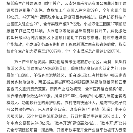
楞纸箱生产线建设项目竣工投产，云南好事乐食品有限公司薯片加工建
设项目达到生产条件。食品加工产业园入驻企业59户，全年实现产值
19亿元，42万吨/年蔬菜脱水加工建设项目有序推进。绿色纺织科技产
业园区入驻企业2户，全年实现产值0.7亿元。小龙潭化工园区17项前期
报批工作已完成14项，入园道路等配套基础设施项目开工，解化搬迁
转型升级50万吨合成氨及下游项目前期工作有序推进。持续推进煤炭
产能释放，小龙潭矿务局五期扩建工程顺利通过国家和省级验收，煤炭
核定年生产能力提高至1700万吨，全年全市煤炭总产量达1420万吨。
第三产业加速发展。成功创建省级全域旅游示范区，南洞—凤凰谷
旅游区成功创建国家4A级旅游景区，蘭庭精品度假酒店认定为红河州
最美半山酒店，羊街乡黑泥地社区、乐白道街道仁者村积极申报云南省
最美乡愁旅游地，南正街主题街区积极创建国家3A级旅游景区和云南
省夜间文旅消费示范区。康养产业成效初现，全市医养结合机构9家，
医养结合床位数达4509张，凤凰谷P100生命养护中心成为当前全省规
模最大、功能较齐全的养护机构。农村电商快速壮大，建成市级电子商
务公共服务中心，已入驻企业17家。改造升级7个乡镇（街道）电子商
务服务站、55个村级物流配送站点，行政村覆盖率达到50%以上，全
年电商交易额达24.3亿元。“数字开远”建设高效推进，“数字开远”公共
安全专项建设项目一期启动，开远市数字花卉全产业链平台被评为云南