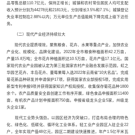
品零售总额110.7亿元，保持正增长；城镇和农村常住居民人均可支配
收入预计分别为44278元和21813元，分别增长3.5%和7.1%；城镇登记
失业率控制在2.88%以内；万元单位生产总值能耗下降完成上级下达任
务。
（二）现代产业经济持续壮大
现代农业提质增效，聚焦粮食、花卉、水果等重点产业，加快农业
产业化、规模化、品牌化建设。2022年全市粮食种植面积42.2万亩，
产量15.8万吨；全市花卉种植面积达10.5万亩，花卉产值17.1亿元。国
家现代农业产业园被认定为第三批国家农村产业融合发展示范园，虹之
华园艺花卉、丰岛花卉、蔓莓果莓入选2022年云南省“10大名品”。完成
菊花新品种研发并申请保护17项，获得国家农业部授权5项，完成实用
新型专利申报9项并获得国家知识产权局授权，收集保存菊花品种1800
余个。农产品质量安全县创建工作有序开展，绿色食品申报面积11400
亩，有机农产品计划申报面积750亩。申报省级龙头企业5家，州级龙
头企业1家。
现代工业势头强劲。以园区经济为突破口，打造布局合理的特色
化、绿色化、低碳化、循环化工业体系。轻工业产业园区入驻企业22
户，全年实现产值48亿元，园区二期建设快速推进，年产1.5亿平米瓦