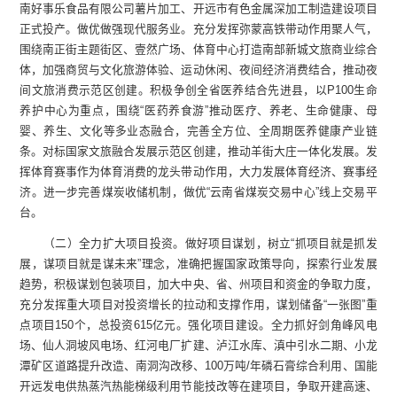
南好事乐食品有限公司薯片加工、开远市有色金属深加工制造建设项目
正式投产。做优做强现代服务业。充分发挥弥蒙高铁带动作用聚人气，
围绕南正街主题街区、壹然广场、体育中心打造南部新城文旅商业综合
体，加强商贸与文化旅游体验、运动休闲、夜间经济消费结合，推动夜
间文旅消费示范区创建。积极争创全省医养结合先进县，以P100生命
养护中心为重点，围绕“医药养食游”推动医疗、养老、生命健康、母
婴、养生、文化等多业态融合，完善全方位、全周期医养健康产业链
条。对标国家文旅融合发展示范区创建，推动羊街大庄一体化发展。发
挥体育赛事作为体育消费的龙头带动作用，大力发展体育经济、赛事经
济。进一步完善煤炭收储机制，做优“云南省煤炭交易中心”线上交易平
台。
（二）全力扩大项目投资。做好项目谋划，树立“抓项目就是抓发
展，谋项目就是谋未来”理念，准确把握国家政策导向，探索行业发展
趋势，积极谋划包装项目，加大中央、省、州项目和资金的争取力度，
充分发挥重大项目对投资增长的拉动和支撑作用，谋划储备“一张图”重
点项目150个，总投资615亿元。强化项目建设。全力抓好剑角峰风电
场、仙人洞坡风电场、红河电厂扩建、泸江水库、滇中引水二期、小龙
潭矿区道路提升改造、南洞沟改移、100万吨/年磷石膏综合利用、国能
开远发电供热蒸汽热能梯级利用节能技改等在建项目，争取开建高速、