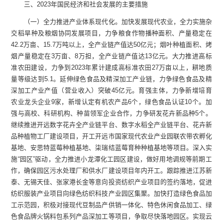
三、2023年国民经济和社会发展的主要措施
（一）全力推进产业体系现代化。加快发展现代农业，全力实施杂
交稻旱种及粮烟协同发展项目，力争粮食作物播种面积、产量稳定在
42.2万亩、15.7万吨以上，全产业链产值达50亿元；烟叶种植面积、烤
烟产量稳定在3万亩、8万担，全产业链产值达13亿元。大力推进高标
准农田建设，力争到2023年累计建成高标准农田27万亩以上，耕地质
量等级达到5.1。延伸绿色食品及精深加工产业链，力争绿色食品及精
深加工产业产值（营业收入）突破45亿元。育强主体，力争新增培育
农业龙头企业9家，新增认定有机农产品6个，绿色食品认证10个。加
强与高校、科研机构、种苗领军企业合作，力争研发花卉新品种5个。
继续推进开远数字花卉全产业链平台、数字水稻全产业链平台、花卉新
品种植物工厂建设项目，开工开远市国家现代农业产业园联农带农孵化
基地、安思特蓝莓种植基地、柒瑞结蓝莓育种种植基地等项目。深入实
施“园区”驱动，全力推进小龙潭化工园区建设，做好用地调规等前期工
作，确保园区污水处理厂和供水厂建设项目年内开工。跟踪推进江苏新
泰、无锡天佳、张家港长金等意向投资纺织产业项目的签约落地，促进
纺织服装产业项目向绿色纺织科技产业园区集聚。加快打造绿色食品加
工示范园，积极对接现代豆制品产供销一体化、特色休闲食品加工、绿
色食品牌火锅料包系列产品深加工等项目，争取尽快落地园区。实现云