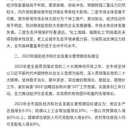
经济恢复基础尚不牢固，需求收缩、供给冲击、预期转弱三重压力仍然
较大，内外部因素给我市经济增长带来较大影响。二是市场主体发展不
均衡，我市新增市场主体大部分为个体工商户，其对就业、经济拉动作
用不明显，而对税收起到较大贡献的企业发展缓慢，市场主体总体发展
失衡。三是生态环境保护任重道远。“化工围城、城围化工”的局面还未
得到根本性改变，老工业城市生态环境承载力弱，污染防治反弹压力较
大，全市森林覆盖率仍低于全州平均水平。
二、2023年国民经济和社会发展主要预期目标建议
2023年是全面贯彻落实党的二十大精神的开局之年，全市将坚持
以习近平新时代中国特色社会主义思想为指导，深入贯彻落实党的二十
大精神，坚持稳字当头、稳中求进，突出做好稳增长、稳就业、稳物价
工作，紧扣省委“3815”战略目标和州委“337”工作思路，实施系列三年行
动，全力推动经济社会发展，实现质的有效提升和量的合理增长。
2023年全市国民经济和社会发展主要预期目标建议为：地区生产
总值增长6.5%；规模以上工业增加值增长10%；一般公共预算收入增
长5%以上；城镇常住居民人均可支配收入增长6%，农村常住居民人均
可支配收入增长8%。