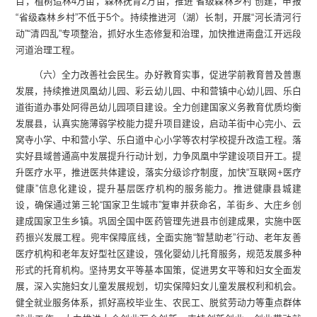
目，植树造林4万亩，森林抚育2万亩，推进“省级森林乡村”创建，申报
“省级森林乡村”不低于5个。持续推进河（湖）长制，开展“河长清河行
动”“清四乱”专项整治，抓好水生态修复和治理，加快推进南盘江开远段
河道治理工程。
（六）全力改善社会民生。办好教育实事，促进学前教育普及普惠
发展，持续推进凤凰幼儿园、彩云幼儿园、中和营镇中心幼儿园、乐白
道街道办事处阿得邑幼儿园项目建设。全力创建国家义务教育优质均衡
发展县，认真实施薄弱学校能力提升项目建设，启动羊街中心完小、云
窝寺小学、中和营小学、乐白道中心小学等农村学校提升改造工程。落
实好县域普通高中发展提升行动计划，力争凤凰中学建设项目开工。提
升医疗水平，推进医共体建设，落实分级诊疗制度，加快“互联网+医疗
健康”信息化建设，提升基层医疗机构的服务能力。推进健康县城建
设，确保通过第三轮“国家卫生城市”复审并获命名，羊街乡、大庄乡创
建成国家卫生乡镇。巩固全国中医药管理先进县市创建成果，实施中医
药振兴发展工程。兜牢保障底线，全面实施“智慧助老”行动、老年友善
医疗机构和老年友好型社区建设，强化婴幼儿托育服务，规范发展多种
形式的托育机构。坚持男女平等基本国策，促进男女平等和妇女全面发
展，深入实施妇女儿童发展规划，切实保障妇女儿童发展权利和机会。
健全就业服务体系，抓好高校毕业生、农民工、脱贫劳动力等重点群体