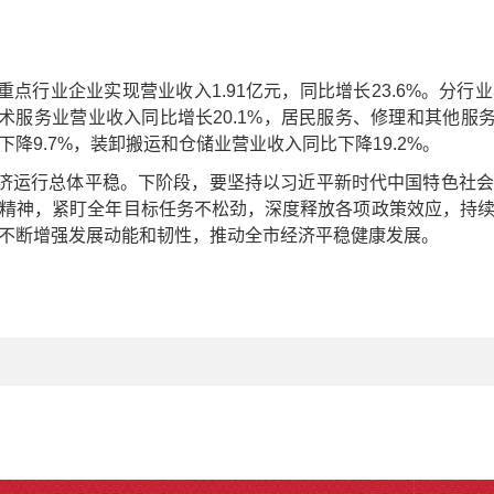
点行业企业实现营业收入1.91亿元，同比增长23.6%。分
技术服务业营业收入同比增长20.1%，居民服务、修理和其他服务
降9.7%，装卸搬运和仓储业营业收入同比下降19.2%。
济运行总体平稳。下阶段，要坚持以习近平新时代中国特色社会
精神，紧盯全年目标任务不松劲，深度释放各项政策效应，持
不断增强发展动能和韧性，推动全市经济平稳健康发展。