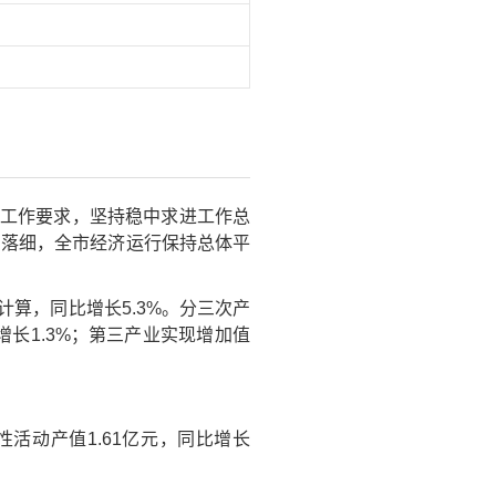
工作要求，坚持稳中求进工作总
实落细，全市经济运行保持总体平
计算，同比增长5.3%。分三次产
比增长1.3%；第三产业实现增加值
性活动产值1.61亿元，同比增长