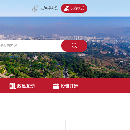
无障碍浏览
长者模式
政民互动
投资开远