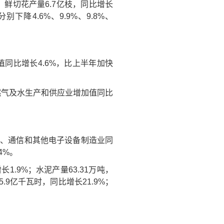
%；鲜切花产量6.7亿枝，同比增长
下降4.6%、9.9%、9.8%、
值同比增长4.6%，比上半年加快
、燃气及水生产和供应业增加值同比
算机、通信和其他电子设备制造业同
4%。
长1.9%；水泥产量63.31万吨，
.9亿千瓦时，同比增长21.9%；