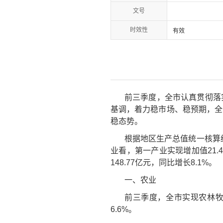
文号
时效性
有效
前三季度，全市认真贯彻落
基调，着力稳市场、稳预期，全
稳态势。
根据地区生产总值统一核算结
业看，第一产业实现增加值21.4
148.77亿元，同比增长8.1%。
一、农业
前三季度，全市实现农林牧渔
6.6%。