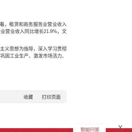
行业看，租赁和商务服务业营业收入
业营业收入同比增长21.9%，文
主义思想为指导，深入学习贯彻
续巩固工业生产、激发市场活力、
收藏
x