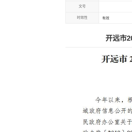
文号
时效性
有效
开远市2