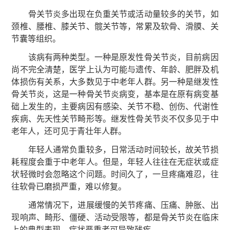
骨关节炎多出现在负重关节或活动量较多的关节，如
颈椎、腰椎、膝关节、髋关节等，常累及软骨、滑膜、关
节囊等组织。
该病有两种类型。一种是原发性骨关节炎，目前病因
尚不完全清楚，医学上认为可能与遗传、年龄、肥胖及机
体损伤有关系，大多数见于中老年人群。另一种是继发性
骨关节炎，这是一种骨关节炎病变，基本是在原有病变基
础上发生的，主要病因有感染、关节不稳、创伤、代谢性
疾病、先天性关节畸形等。继发性骨关节炎不仅多见于中
老年人，还可见于青壮年人群。
年轻人通常负重较多，日常活动时间较长，故关节损
耗程度会重于中老年人。但是，年轻人往往在无症状或症
状轻微时会忽略这个问题。时间久了，一旦疼痛难忍，往
往软骨已磨损严重，难以修复。
通常情况下，进展缓慢的关节疼痛、压痛、肿胀、出
现响声、畸形、僵硬、活动受限等，都是骨关节炎在临床
上的典型表现，症状严重者可导致残疾。