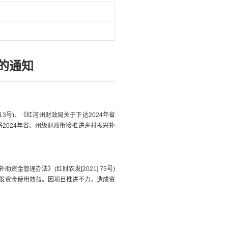
的通知
3号)、《红河州财政局关于下达2024年省
将2024年省、州级财政衔接推进乡村振兴补
金管理办法》(红财农发[2021] 75号)
发资金使用效益。因项目推进不力，造成资