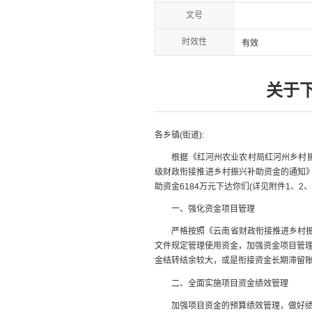
文号
时效性
有效
关于
各乡镇(街道):
根据《红河州农业农村局红河州乡村振兴局关
级财政衔接推进乡村振兴补助资金的通知》(
助资金6184万元下达你们(详见附件1、2、
一、强化资金项目管理
严格按照《云南省财政衔接推进乡村振兴补助资
文件规定管理使用资金，加强资金项目管
金结转结余较大，或是衔接资金长期滞留
二、全面实施项目资金绩效管理
加强项目资金的预算绩效管理，做好绩