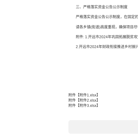
三、严格落实资金公告公示制度
严格落实资金公告公示制度，在固定的信
请各乡镇(街道)高度重视，确保项目尽快落地、
附件: 1.开远市2024年巩固拓展脱贫
2.开远市2024年财政衔接推进乡村振
附件【
附件1.xlsx
】
附件【
附件2.xlsx
】
附件【
附件3.xlsx
】