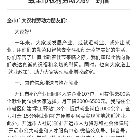
致全市农村劳动力的一封信
全
市
广大
农村
劳动力朋友们：
大家好！
一年来，大家或发展产业、或就近就业、或外出就
业，用你们的勤劳和智慧去奋斗和创造幸福美好的生活，
你们辛苦了！值此新春佳节来临之际，我们谨以此信向你
们表达真诚的祝福和亲切的慰问。同时，也向大家送上
“就业政策”，助力大家实现就业增收致富。
一、岗位信息推送与推荐就业
开远市4个产业园园区入驻企业107户，可提供6500余
个就业岗位供大家选择，月工资3000-6500元。我局在全
市辖区创建“零工驿站”13个，提供就业岗位1000余个，全
力打造“15分钟就业圈”方便城乡居民实现就地就近就业。
此外，开远市人社局通过“开远市人力资源和社会保障局”
“开远市公共就业和人才服务中心”微信公众号、抖音号，