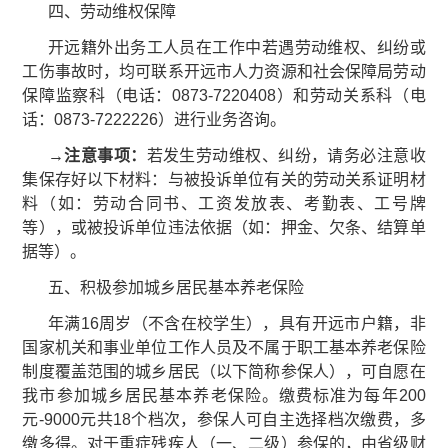
四、劳动维权保障
开远籍外出务工人员在工作中若遇劳动维权、纠纷或
工伤事故时，均可联系开远市人力资源和社会保障局劳动
保障监察科（电话：0873-7220408）和劳动关系科（电
话：0873-7222226）进行业务咨询。
→注意事项：
若发生劳动维权、纠纷，请务必注意收
集保存好以下材料：与被投诉单位有关的劳动关系证明材
料（如：劳动合同书、工资发放表、考勤表、工号牌
等），或被投诉单位违法依据（如：押金、欠条、结算单
据等）。
五、积极参加城乡居民基本养老保险
年满16周岁（不含在校学生），具有开远市户籍，非
国家机关和事业单位工作人员及不属于职工基本养老保险
制度覆盖范围的城乡居民（以下简称参保人），可自愿在
我市参加城乡居民基本养老保险。缴费标准为每年200
元-9000元共18个档次，参保人可自主选择档次缴费，多
缴多得。对于重症残疾人（一、二级）参保的，由省级财