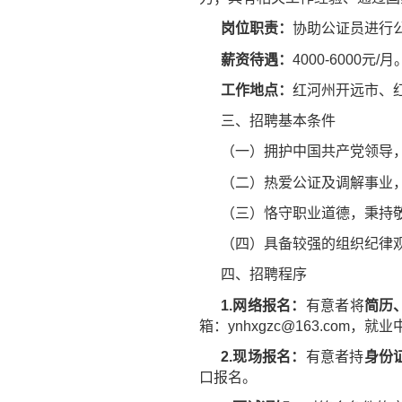
岗位职责：
协助公证员进行
薪资待遇：
4000-6000元/月
工作地点：
红河州开远市、
三、招聘基本条件
（一）拥护中国共产党领导
（二）热爱公证及调解事业
（三）恪守职业道德，秉持
（四）具备较强的组织纪律
四、招聘程序
1.网络报名：
有意者将
简历
箱：ynhxgzc@163.com，就
2.现场报名：
有意者持
身份
口报名。