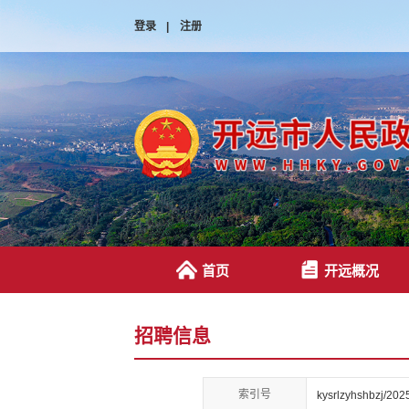
登录
|
注册
首页
开远概况
招聘信息
索引号
kysrlzyhshbzj/20