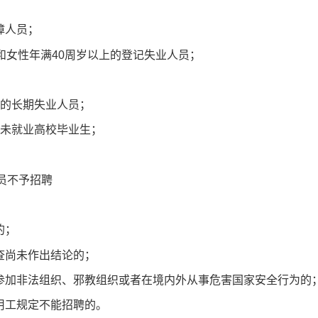
障人员；
岁和女性年满40周岁以上的登记失业人员；
上的长期失业人员；
上未就业高校毕业生；
员不予招聘
的；
查尚未作出结论的；
属参加非法组织、邪教组织或者在境内外从事危害国家安全行为的
用工规定不能招聘的。