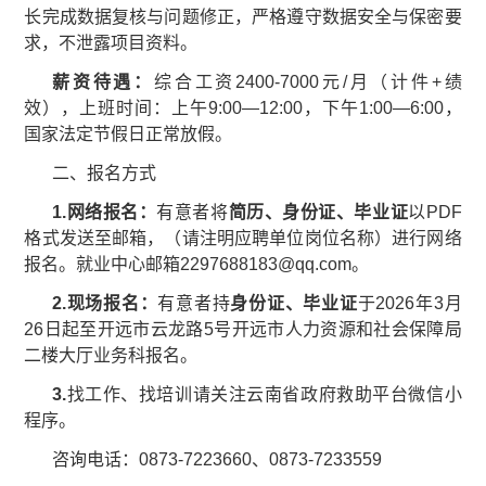
长完成数据复核与问题修正，严格遵守数据安全与保密要
求，不泄露项目资料。
薪资待遇
：
综合工资2400-7000元/月（计件+绩
效），上班时间：上午9:00—12:00，下午1:00—6:00，
国家法定节假日正常放假。
二、报名方式
1.
网络报名：
有意者将
简历、身份证
、毕业证
以PDF
格式发送至邮箱，（请注明应聘单位岗位名称）进行网络
报名。就业中心邮箱2297688183@qq.com。
2.
现场报名：
有意者持
身份证
、
毕业证
于2026年3月
26日起至开远市云龙路5号开远市人力资源和社会保障局
二楼大厅业务科报名。
3.
找工作、找培训请关注云南省政府救助平台微信小
程序。
咨询电话：0873-7223660、0873-7233559