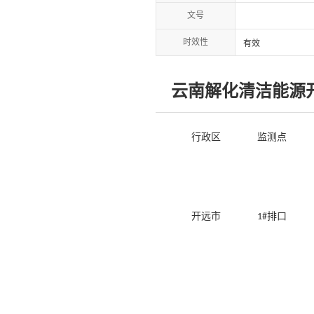
文号
时效性
有效
云南解化清洁能源开
行政区
监测点
开远市
排口
1#