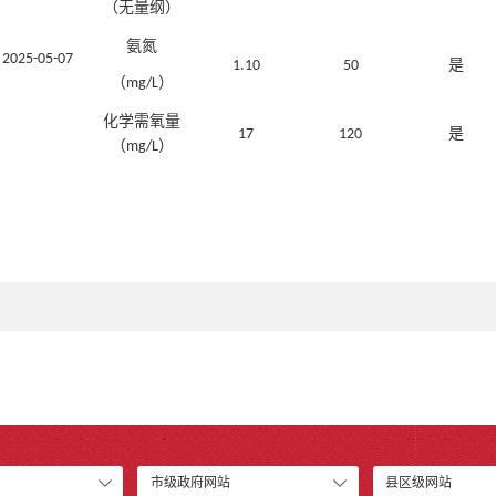
（无量纲）
氨氮
2025-05-07
是
1.10
50
（
）
mg/L
化学需氧量
是
17
120
（
）
mg/L
市级政府网站
县区级网站