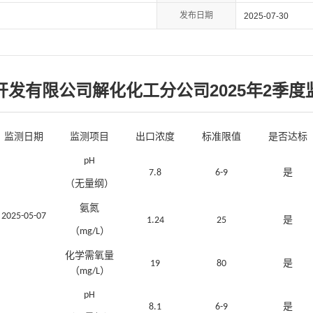
发布日期
2025-07-30
发有限公司解化化工分公司2025年2季
监测日期
监测项目
出口浓度
标准限值
是否达标
pH
是
7.8
6-9
（无量纲）
氨氮
2025-05-07
是
1.24
25
（
）
mg/L
化学需氧量
是
19
80
（
）
mg/L
pH
是
8.1
6-9