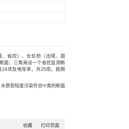
境、省控）、长虹桥（出境、国
测断面；三角海设一个省控监测断
目24项及电导率，共25项。按照
、水质受轻度污染符合Ⅳ类的断面
收藏