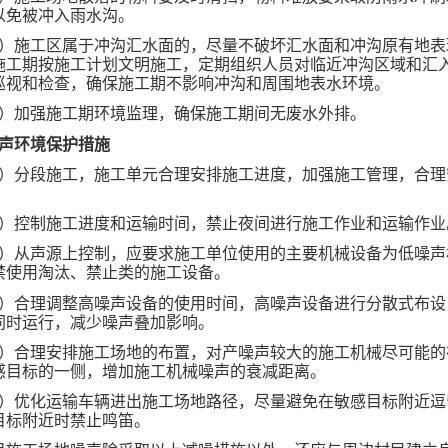
以免被冲入雨水沟。
8）施工区属于冲沟汇水面的，尽量不破坏汇水面和冲沟原有地表
施工期按施工计划文明施工，定期组织人员对临近冲沟区域和汇
巡视和检查，确保施工期不影响冲沟和周围地表水环境。
9）加强施工期环境监理，确保施工期间无废水外排。
、声环境保护措施
1）分段施工，施工单元合理安排施工进度，加强施工管理，合理
。
2）控制施工进度和运输时间，禁止夜间进行施工作业和运输作业
3）从声源上控制，应要求施工单位使用的主要机械设备为低噪声
禁使用淘汰、禁止类的施工设备。
4）合理调整高噪声设备的使用时间，高噪声设备进行分散式布设
同时运行，减少噪声叠加影响。
5）合理安排施工场地的布置，对产噪声较大的施工机械尽可能的
感目标的一侧，增加施工机械噪声的衰减距离。
6）优化运输车辆进出施工场地路径，尽量避免在敏感目标附近逗
目标附近时禁止鸣笛。