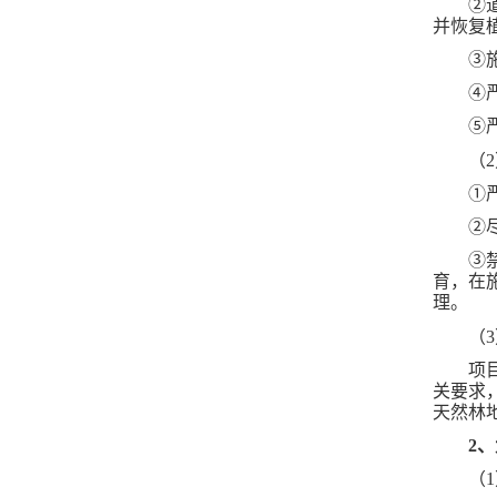
②
并恢复
③
④
⑤
（
①
②
③
育，在
理。
（
项
关要求
天然林
2、
（