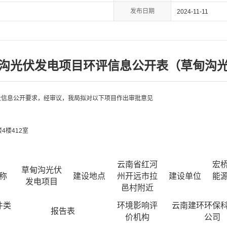
发布日期
2024-11-11
沟光伏发电项目环评信息公开表（草甸沟
及信息公开要求，经审议，我局拟对以下项目作出审批意见
4楼412室
云南省红河
宏
草甸沟光伏
称
建设地点
州开远市拉
建设单位
能
发电项目
邑村附近
件类
环境影响评
云南建环环保
报告表
价机构
公司