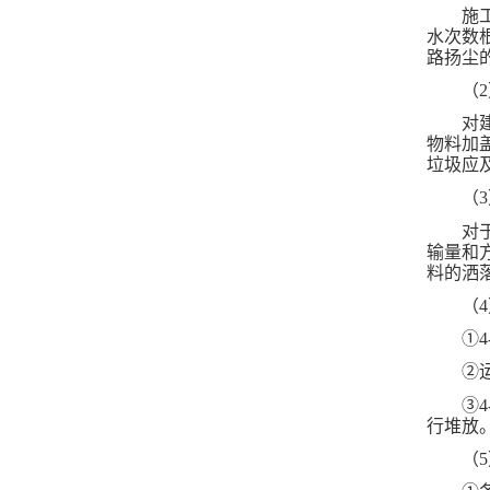
施
水次数
路扬尘
（
对
物料加
垃圾应
（
对
输量和
料的洒
（
①
②
③
行堆放
（