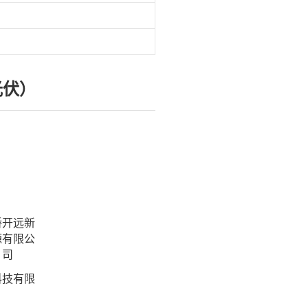
光伏）
桥开远新
源有限公
司
科技有限