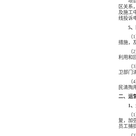
项
区关系
及施工
线投诉
5
（
措施，
（
利用和
（
卫部门
（
民清掏
二、
运
1
（
复，加
员工捕
（