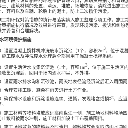
各施工段应设置相应的环境保护管理人员，其职责是指导和管理
弃土、建筑材料的处置、清运、堆放，场地恢复，清除进出施工
土、弃料以及车辆、轮胎上的泥土，防止二次扬尘污染。
施工期环保对策措施的执行与落实纳入施工监理专项工作，施工
对策措施执行情况及效果进行巡查，发现环境污染、
投诉
和纠纷
报并妥善和合理解决。
水环境保护措施
3
1）设置混凝土搅拌机冲洗废水沉淀池（1个，容积2m
，位于混
，施工废水及冲洗废水处理后全部回用于混凝土搅拌系统。
3
2）设置生活污水收集沉淀池（1个，容积1m
，位于施工生活区
经收集沉淀后，回用于场内洒水抑尘，不外排。
3）设置雨水排水沟和沉砂池，雨天地表径流经沉淀后汇入周围雨
4）合理安排工期，避免在雨天进行土方作业。
5）确保排水设施和沉淀设施连续、通畅，发现堵塞或损坏，应当
复。
6）施工材料等物料堆放应远离南盘江一侧，施工场地材料堆场四
防止散料被雨水冲刷，施工材料加设土工布覆盖围挡。
7）施工场地散落的物料要及时清扫，物料堆放要采取防雨水冲刷