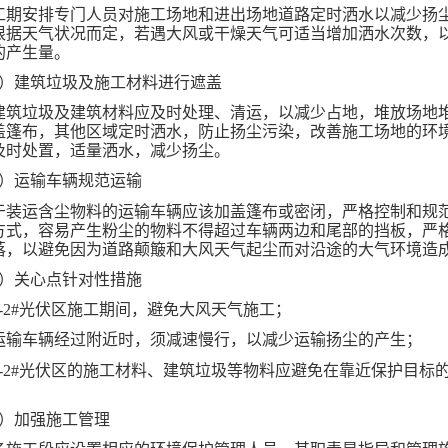
工期安排专门人员对施工场地和进出场地道路定时洒水以减少扬
根据天气状况而定，若遇大风或干燥天气可适当增加洒水次数，
的产生量。
2）建筑垃圾及施工材料进行遮盖
建筑垃圾及建筑材料应及时处理、清运，以减少占地，堆放场地
盖篷布，其他区域定时洒水，防止扬尘污染，改善施工场地的环
及时处置，适
量洒水，减少扬尘。
3）运输车辆规范运输
于装运含尘物料的运输车辆应该加盖
篷布
或密闭，严格控制和规
方式，容易产生粉尘的物料不得超过车辆两边和尾部的挡板，严
落，以避免因为道路颠簸和大风天气起尘而对沿途的大气环境造
4）关心点针对性措施
4-2#光伏区施工期间，避免大风天气施工；
运输车辆经过附近时，须减速慢行，以减少运输扬尘的产生；
4-2#光伏区的施工材料、建筑垃圾等物料应避免在靠近保护目标
。
5）加强施工管理