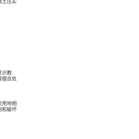
填土压实
意识教
得擅自处
伏用地相
用和破坏