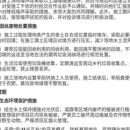
目施工场地噪声除采取以上减噪措施以外，还应与周边村民建立
，对受施工干扰的村民应在作业前予以通知，并随时向他们汇报
中对降低噪声采取的措施，求得大家的共同理解。此外，施工期
电话，接受噪声扰民的投诉，并对投诉情况进行积极治理。
、固体废物处置措施
1）施工过程处理地表产生的表土在合适位置临时堆存，采取必要
及时回填；在施工填土区域应对填方进行压实，减少场地水土流
2）建筑垃圾能回收利用的回收利用，能回填平整场地的回填，不
回填的运送至当地合法的建筑垃圾消纳场进行规范处置。
3）生活垃圾使用垃圾桶收集，定期清运至周边乡村垃圾收集点，
清运处理，禁止随意丢弃。
4）施工场地内设置旱厕供施工人员使用，施工结束后，旱厕粪便
用于农肥，粪坑就地填埋平整恢复。
营期
、生态环境保护措施
1）结合水土保持措施对光伏区、道路等区域内破坏的植被进行植
强管理保护项目区内现有植被，严禁员工破坏周边植被及农作物
捉野生动物，严格项目区烟火管理。
2）采用“农/林光互补”的开发模式，除桩基用地外，严禁硬化地