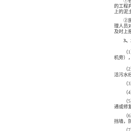
①
的工程
上的泥
②
理人员
及时上
3、
（
机旁）
（
活污水
（
（
（
通或修
（
挡墙，
（