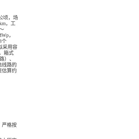
80公顷，场
km，工
″～
8MWp，
3个
，拟采用容
台，箱式
路）、
电线路的
资估算约
，严格按