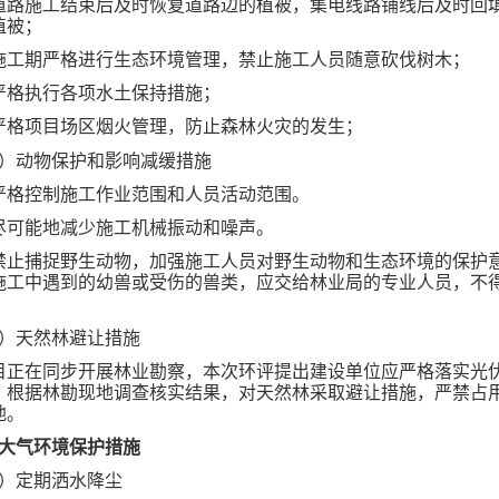
道路施工结束后及时恢复道路边的植被，集电线路铺线后及时回
植被；
施工期严格进行生态环境管理，禁止施工人员随意砍伐树木；
严格执行各项水土保持措施；
严格项目场区烟火管理，防止森林火灾的发生；
2）动物保护和影响减缓措施
严格控制施工作业范围和人员活动范围。
尽可能地减少施工机械振动和噪声。
禁止捕捉野生动物，加强施工人员对野生动物和生态环境的保护
施工中遇到的幼兽或受伤的兽类，应交给林业局的专业人员，不
3）天然林避让措施
目正在同步开展林业勘察，本次环评提出建设单位应严格落实光
，根据林勘现地调查核实结果，对天然林采取避让措施，严禁占
地。
大气环境保护措施
1）定期洒水降尘