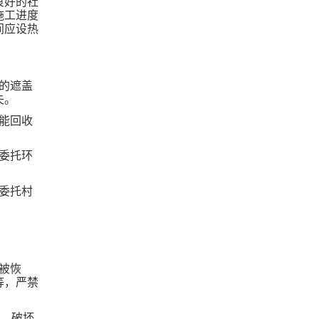
良好的社
施工进度
间应设热
的遮盖
失。
能回收
委托环
委托村
被恢
等，严禁
面、破坏