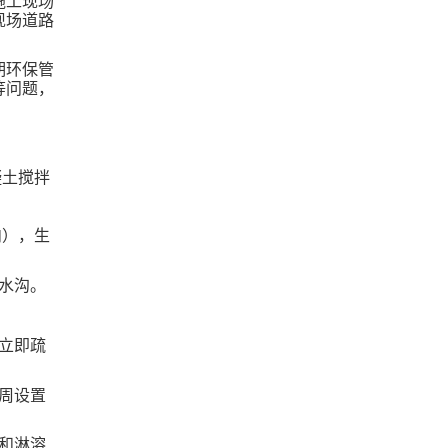
施工现场
现场道路
期环保管
等问题，
凝土搅拌
内），生
水沟。
立即疏
周设置
和淋溶