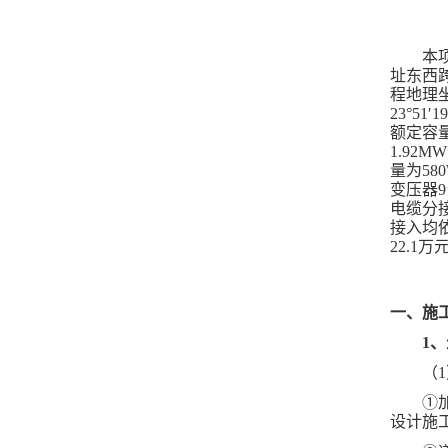
本
址东西跨
程地理坐标介
23°51
额定容量
1.92
量为58
变压器
电缆分
接入均
22.1万
一、
施
1
（
①
设计施