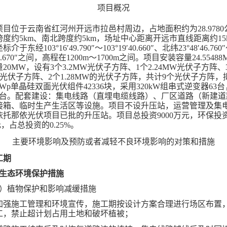
项目概况
项目位于云南省红河州开远市拉邑村周边，占地面积约为
28.97
度约5km、南北跨度约5km，场址中心距离开远市直线距离约15
于东经103°16′49.790″～103°19′40.660″、北纬23°48′46.760
′19.670″之间，高程在1200m～1700m之间
。
项目安装容量
24.5548
20MW，设有3个3.2MW光伏子方阵、1个2.24MW光伏子方阵、
MW光伏子方阵、2个1.28MW的光伏子方阵，共计9个光伏子方阵
0Wp单晶硅双面光伏组件42336块，采用320kW组串式逆变器63
9台。配套建设：集电线路（直埋电缆线路）、厂区道路（新建道
接箱、临时生产生活区等设施。项目不设升压站，运营管理及集
依托那依光伏项目已批的升压站。
项目
总投资
9000
万元，环保投
元，占
总投资的
0.
25
%。
主要环境影响及预防或者减轻不良环境影响的对策和措施
工期
、生态环境保护措施
1）植物保护和影响减缓措施
加强施工管理和环境宣传，施工期按设计方案合理进行场区布置
工，禁止超计划占用土地和破坏植被；