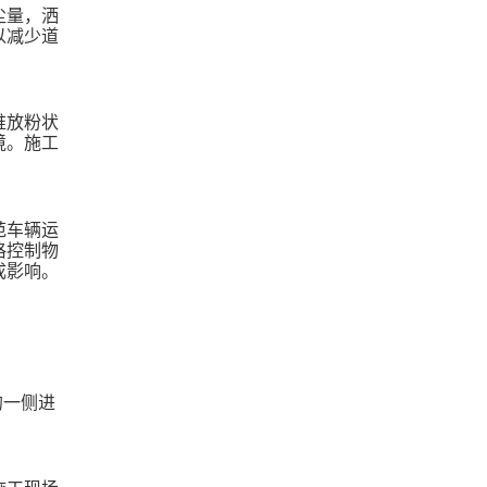
尘量，洒
以减少道
堆放粉状
境。施工
范车辆运
格控制物
成影响。
的一侧进