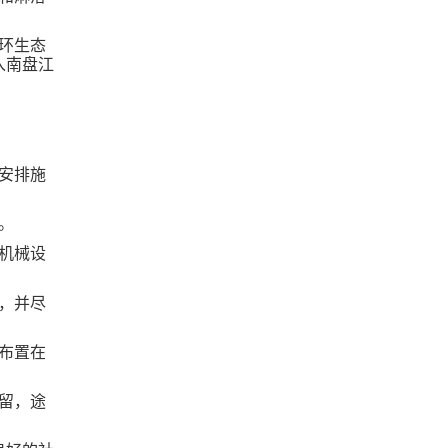
环生
态
入南盘江
安排施
。
机械设
，并尽
布置在
留，途