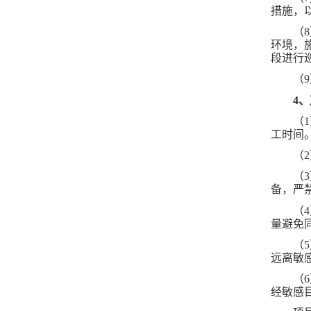
措施，
（
环
境，
段进行
（
4
（
工时间
（
（
备，严
（
量避免
（
远离敏
（
经敏感