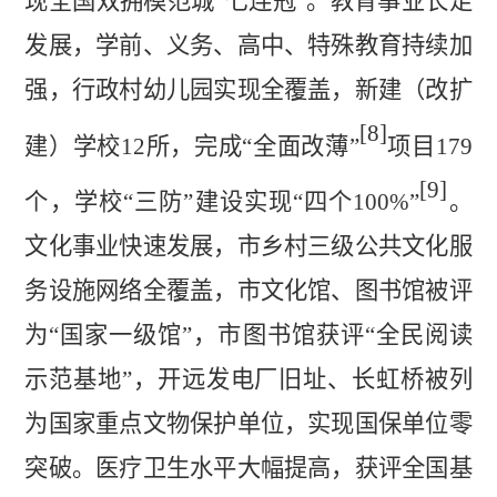
现全国双拥模
范城
“七连冠”。教
育事业长足
发展，学前、义务、高中、特殊教育持续加
强，行政村幼儿园实现全覆盖，新建（改扩
[8]
建）学校
12
所，完
成
“全面改薄”
项目
179
[9]
个，学校
“三防”建设实现“四个
100%
”
。
文化事业快速发展，市乡村三级公共文化服
务设施网络全覆盖，市文化馆、图书馆被
评
为
“国家一级馆”，市图书馆获评“全民阅读
示范基地”，开远发电厂旧址、长虹桥被列
为国家重点文物保护单位，实现国保单位零
突破。医疗卫生水平大幅提高，获评全国基