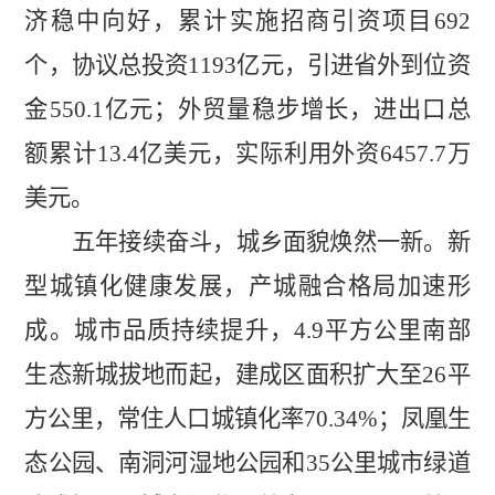
济稳中向好，
累计实施招商引资项目
692
个，协议总投资
1193
亿元，引进省外到位资
金
550.1
亿元；外贸量稳步增长，进出口总
额累计
13.4
亿美元，实际利用外资
6457.7
万
美元。
五年接续奋斗，城乡面貌焕然一新。
新
型城镇化健康发展，产城融合格局加速形
成。城市品质持续提升，
4.9
平方公里南部
生态新城拔地而起，建成区面积扩大至
26
平
方公里，常住人口城镇化率
70.34%
；凤凰生
态公园、南洞河湿地公园和
35
公里城市绿道