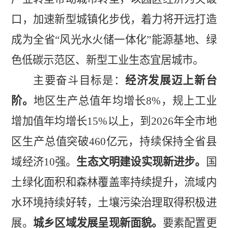
口，加速新型城镇化步伐，着力将开远打造
成为全
省
“风光水火储一体化”能源基
地、绿
色低碳示范区、新型工业生态宜居城市。
主要奋斗目标是：
经济发展迈上新台
阶。
地区生产总值年均增长
8%
，规上工业
增加值年均增长
15%
以上，到
2026
年全市地
区生产总值突破
460
亿元，持续保持全省县
域经济
10
强。
生态文明建设实现新进步。
国
土绿化面积和森林覆盖率持续提升，流域内
水环境持续好转，土壤污染治理取得积极进
展。
城乡区域发展呈现新面貌。
要素配置更