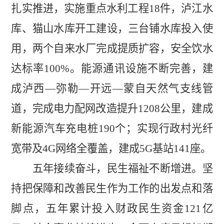
扎实推进，实
施重点水利工程
18
件，泸江水
库、猫山水库开工建设，三台铺水库投入使
用，两个自来水厂完成提质扩容，安全饮水
达标率
100%
。能源通讯设施不断完善，建
成泸西
—弥勒—开远—蒙
自天然气支线管
道，完成电力配网改造提升
1208
公里，建成
新能源汽车充电桩
190
个；实现行政村光纤
宽带及
4G
网络全覆盖，建成
5G
基站
141
座。
五年接续奋斗，民生福祉不断增进。
坚
持把保障和改善民生作为工作的出发点和落
脚点，五年累计投入财政民生资金
121
亿