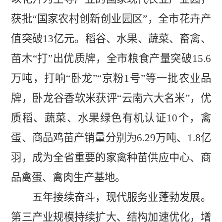
获批
“国家农村创新创业园区”，全市花
卉产
值突破
13
亿元。稻谷、水果、蔬菜、畜禽
、
苗木
“打”出优
质牌，全市粮食产量突破
15.6
万吨，
打响
“卧龙”“京粉
1
号
”
等一批农业品
牌，卧龙谷香软米获
评
“云南六大名米”，
优
质稻、蔬菜、水果绿色有机认证
10
个，禽
蛋、商品鸡苗产销量分别为
6.29
万吨、
1.8
亿
羽，成为全省重要的家禽种苗供应中心、商
品禽蛋、禽肉生产基地。
五年接续奋斗，现代服务业蓬勃发展。
第三产业规模持续扩大、结构加速优化，增