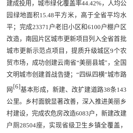
建成投用，城市绿化覆盖率
44.42%
，人均公
园绿地面积
15.48
平方米，高于全省平均水
平；完成
23371
户老旧小区和
6100
户棚户区
改造，南园片区城市更新项目列入全省首批
城市更新示范点项目，提质升级城区
9
个农
贸市场，成
功创建云南省
“美丽县城”，全国
文明城市创建首战告捷；“四纵四横”城市
路
[6]
网
基本形成，新建、改扩建道路
38
条
143
公里。乡村面貌显著改善，深入推进美丽乡
村建设，完成农危房改造
6083
户，新建改建
户厕
28504
座，实现省级卫生乡镇全覆盖，