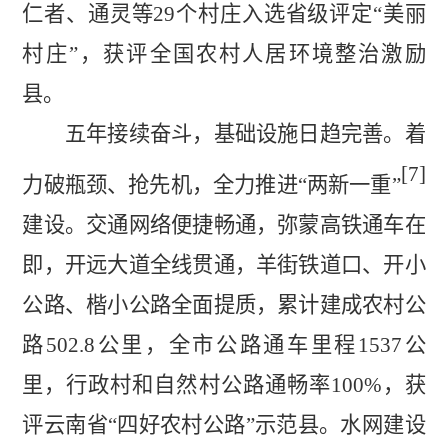
仁者、通灵等
29
个村庄入选省级
评定
“美丽
村庄”，获评
全国农村人居环境整治激励
县。
五年接续奋斗，基础设施日趋完善。
着
[7]
力破瓶颈、抢先机，全力推
进
“两新一重”
建设。交通网络便捷畅通，弥蒙高铁通车在
即，开远大道全线贯通，羊街铁道口、开小
公路、楷小公路全面提质，
累计建成农村公
路
502.8
公里，
全市公路通车里程
1537
公
里，行政村和自然村公路通畅率
100%
，获
评云南省
“四好农村公路”示范县。水网建设