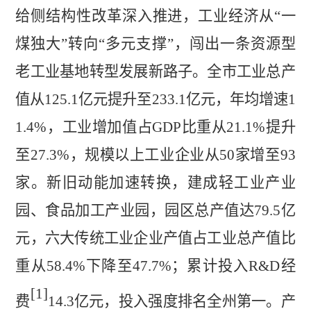
给侧结构性改革深入推进，工业经
济从
“一
煤独大”转向“多元支撑”，
闯出一条资源型
老工业基地转型发展新路子。全市工业总产
值从
125.1
亿元提升至
233.1
亿元，年均增速
1
1.4%
，工业增加值占
GDP
比重从
21.1%
提升
至
27.3%
，规模以上工业企业从
50
家增至
93
家。新旧动能加速转换，建成轻工业产业
园、食品加工产业园，园区总产值达
79.5
亿
元，六大传统工业企业产值占工业总产值比
重从
58.4%
下降至
47.7%
；累计投入
R&D
经
[1]
费
14.3
亿元，投入强度排名全州第一。产