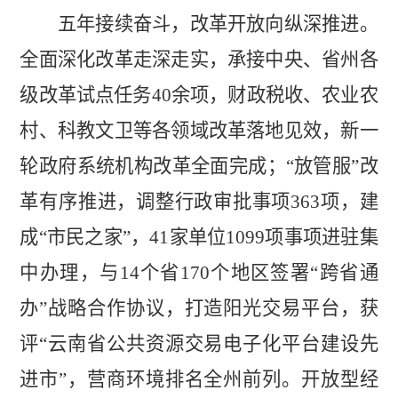
五年接续奋斗，改革开放向纵深推进。
全面深化改革走深走实，承接中央、省州各
级改革试点任务
40
余项，财政税收、农业农
村、科教文卫等各领域改革落地见效，新一
轮政府系统机构改革全面
完成；
“放管服”改
革有序推进，调整行政审批事项
363
项，建
成
“市民之家”，
41
家单位
1099
项事项进驻集
中办理，与
14
个省
170
个地区签署
“跨省通
办”战略合作协议，打造阳光交易平台，获
评“云南省公共资源交易电子化平台建设先
进市”，营商环境排名全州前列。开放型经