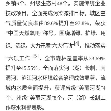
乡镇
6
个、州级生态村
48
个。实施传统企业
技改项目，全面完成污染减排目标，城区空
气质量优良率由
89.6%
提升至
97.8%
，荣获
“中国天然氧吧”称号。围绕
增绿、护绿、用
[4]
绿、活绿，大力开展
“六大行动”
，
推动落实
[5]
“六项工作”
，全市森林覆盖率从
33.69%
提升至
45.55%
。全面落实河（湖）长制，南
洞河、泸江河水环境综合治理成效显著，流
域内水质全面提升，获评
省级
“美丽河湖”
4
个、州
级
“美丽河湖”
8
个，河（湖）长制工
作获水利部表彰。