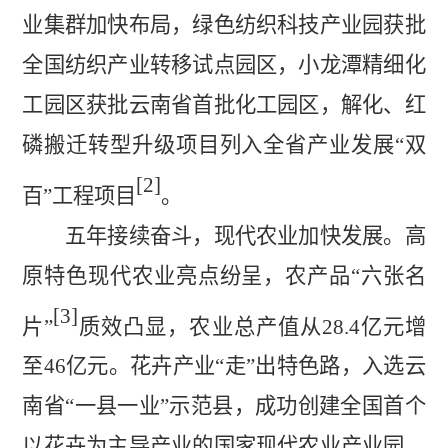
业集群加快布局，绿色纺织科技产业园获批
全
国纺织产业转移试点园区，小龙潭精细化
工园区获批云南省首批化工园区，解化、红
磷搬迁转型升级项目列入全省产业发展
“双
[2]
百”工程
项目
。
五年接续奋斗，现代农业加快发展。
高
原特色现代农业亮点纷呈，农产
品
“六张名
[3]
片”
质效凸显，农业总产值从
28.4
亿元增
至
46
亿元。花卉
产业
“走”出特色路，入选云
南省“一县一业”
示范县，成功创建全国首个
以花卉为主导产业的国家现代农业产业园，