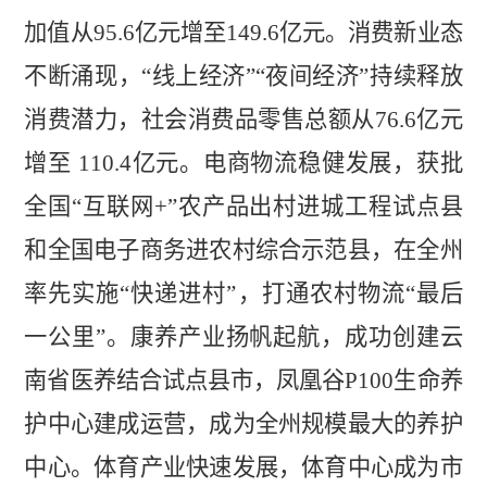
加值从
95.6
亿元增至
149.6
亿元。消费新业态
不断涌现，
“线上经济”“夜间经济”持续释
放
消费潜力，社会消费品零售总额从
76.6
亿元
增至
110.4
亿元。电商物流稳健发展，获批
全国
“互联网+”农产品出村进城工程试点县
和全国电子商务进农村综合示范县，在全州
率先实施“快递进村”，打通农村物流“最后
一公里”。康养产业扬帆
起航，成功创建云
南省医养结合试点县市，凤凰谷
P100
生命养
护中心建成运营，成为全州规模最大的养护
中心。体育产业快速发展，体育中心成
为市