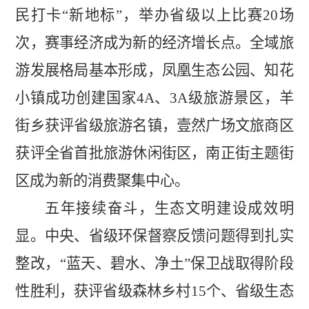
民打卡
“新地标”，
举办省级以上比赛
20
场
次，赛事经济成为新的经济增长点。全域旅
游发展格局基本形成，凤凰生态公园、知花
小镇成功创建国家
4A
、
3A
级旅游景区，羊
街乡获评省级旅游名镇，壹然广场文旅商区
获评全省首批旅游休闲街区，南正街主题街
区成为新的消费聚集中心。
五年接续奋斗，生态文明建设成效明
显。
中央、省级环保督察反馈问题得到扎实
整改
，
“蓝天、碧水、净土”保卫战
取得阶段
性胜利，获评省级森林乡村
15
个、省级生态