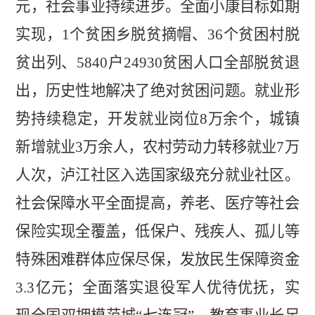
元，社会事业持续进步。
全面小康目标如期
实现，
1
个贫困乡脱贫摘帽、
36
个贫困村脱
贫出列、
5840
户
24930
贫困人口全部脱贫退
出，历史性地解决了绝对贫困问题。就业形
势持续稳定，开发就业岗位
8
万余个，城镇
新增就业
3
万余人，农村劳动力转移就业
7
万
人次，泸江社区入选国家级充分就业社区。
社会保障水平全面提高，养老、医疗等社会
保险实现全覆盖，低保户、残疾人、孤儿等
特殊困难群体应保尽保，发放民生保障资金
3.3
亿元；全面落实退役军人优待优抚，实