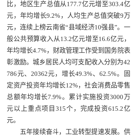
比，地区生产总值从
177.7
亿元增至
303.4
亿
元，年均增长
9.2%
，人均生产总值突破
9
万
元，连续上榜云南
省
“县域
经济
10
强
县
”
。一
般公共预算收入从
13.2
亿元增至
16.6
亿元，
年均增长
4.7%
，财政管理工作受到国务院表
彰激励。城乡居民人均可支配收入分别为
42
786
元、
20362
元，增长
49.3%
、
62.5%
。固
定资产投资年均增长
12%
，社会消费品零售
总额年均增长
7.9%
。累计实施投资
3000
万
元以上重点项目
315
个，完成投资
615.2
亿
元。
五年接续奋斗，工业转型提速发展。
供