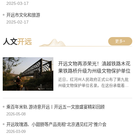
2025-03-17
开远市文化和旅游
2025-02-17
人文
开远
更多+
开远文物再添荣光！滇越铁路木花
果铁路桥升级为州级文物保护单位
近日，红河州人民政府正式公布了第九批
州级文物保护单位名录。在这份承载着历
史与荣耀的名单中，位于开远市的滇越铁
路木花果铁路桥光荣入选！这不仅是对这
座百年桥梁历史价值的权威认定，更是开
乘百年米轨 游诗意开远丨开远五一文旅盛宴精彩回顾
远市在保护工业遗产、传承历史文化道路
2026-05-08
上迈出的坚实一步。百年沧桑，钢铁脊梁
见证历史对于开远人来说，滇越铁路木花
开远玫瑰酒、小甜肠等产品亮相“北京遇见红河”推介会
果铁路桥不仅是一座桥，更是一位相伴百
2026-03-09
余年的“老邻居”。滇越铁路木花果铁路桥位