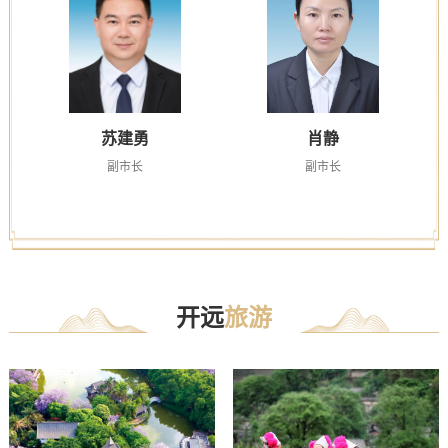
苏建勇
肖静
副市长
副市长
开远
旅游