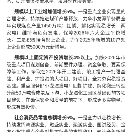
态，提升商贸物流水平，发展现代服务业。
规模以上工业增加值增长5%。
一是重点企业实现量的
合理增长。持续推进煤矿产能释放，力争小龙潭矿务局全
年实现煤炭产量1450万吨；红磷、解化实现稳增长，两
家电厂维持满负荷发电，保障2026年六大企业平稳增
长。二是积极培育规上企业，力争2025年新增的10户规
上企业形成5000万元新增量。
规模以上固定资产投资增长4%
以上
。
加快2026年市
级重点项目谋划储备、前期要件办理、资金争取、要素保
障等工作，争取在2026年开工建设、竣工投产一批强基
础、利产业、扩投资的大项目、好项目，全力夯实稳投资
基础。重点服务好小龙潭发电厂四期扩建、解化搬迁转型
升级50万吨合成氨及下游、小龙潭化工园区基础设施等项
目建设，在确保安全和质量的前提下，形成更多实物量、
形成有效投资。
社会消费品零售总额增长
5%
。
一是全力以赴稳增长，
持续发挥鸿源实业、融盛实业、聚诚实业、国洪经贸、金
方百货等重点企业对批零行业的支撑作用，预计全年新增