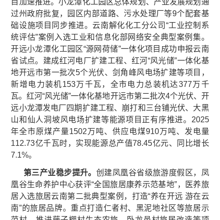
目加速推进。小龙潭化工园区总体规划、产业发展规划通
过州政府批复，园区内部道路、污水处理厂等9个配套基
础设施项目同步推进。云南解化化工分公司“工业控制系
统评估”案例入选工业和信息化部网络安全典型案例集。
开远小龙潭化工园区“源网荷储”一体化项目成功申报云南
省试点。建成红河电厂扩建工程、红河“风光储”一体化基
地开远市第一批次5个光伏、剑角峰风电场扩建等项目，
新增电力装机153万千瓦，全市电力总装机达377万千
瓦。红河“风光储”一体化基地开远市第二批次4个光伏、开
远小龙潭发电厂四期扩建工程、崩打和三台铺光伏、大黑
山和仙人洞坡风电场扩建等能源项目正有序推进。2025
年全市原煤产量1502万吨、供应电煤910万吨、发电量
112.73亿千瓦时，实现能源总产值78.45亿元、同比增长
7.1%。
第三产业稳步提升
。
创建凤凰谷省级旅游度假区，凤
凰谷生命养护中心获评“全国旅居康养示范基地”，医养旅
居入选旅居云南第二批典型案例，打造“养在开远 游在云
南”的旅居品牌。重点打造仁者村、黑泥地社区等旅居示
范村，推进藤子棚村生态农旅、卧龙邑村旅居改造等项