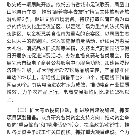
取完成一期展陈开放。依托云南省城市足球联赛、凤凰山
山地自行车赛，推出“跟着赛事去旅行”精品文体旅融合旅
游线路2条，促进文旅市场消费。持续打造以南正街为重
点的传统文化生活夜游区、以壹然广场为重点的法式风情
夜购区、以金板凳美食夜市为重点的夜宴区、以凤凰生态
公园为主的夜跑区。深入实施促消费活动，延续百万惠民
大礼包、消费品以旧换新等举措，支持重点商圈围绕节假
日开展多元促进消费活动。办好直播竞赛与各类展会，拓
展完善市级电子商务公共服务中心服务功能，加速县域经
济转型升级。加大“阿迷记忆”区域品牌宣传，产品标准化
率达70%以上，新增线上销售平台2—3个，拓展线下销售
网点50个。夯实电商进农村示范成效，推动电商产业提质
增效，力争农产品上行、电商交易额均同比增长15%以
上。
（二）扩大有效投资拉动，推进项目建设加速。
抓实
项目谋
划
储备。
认真研究各类资金支持方向，推动资金争
取向“重点储备”和“精准储备”转变，提高政策敏锐性，推
动各类资金争取工作关口前移。
抓好重大项目建设。
全力