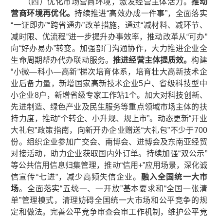
（四）优化市场营商环境，激发经营主体活力。
推动
营商环
境再优化。
持续推进“高效办成一件事”，全面落实
“一证即办”“跨省通办”改革措施，通过“减材料、减环节、
减时限、优流程”进一步提升办事效率，推动改革从“可办”
向“好办易办”转变。加强部门沟通协作，大力推进企业全
生命周期帮办代办联动服务。
推进经营主体提质效。
构建
“小微—科小—高新”梯次培育体系，培育壮大高新技术企
业后备力量，新增国家高新技术企业5户、省级科技型中
小企业8户，新增省级专家工作站1个。加大对科技创新、
先进制造、绿色产业及民生服务等重点领域市场主体的扶
持力度，推动“个转企、小升规、规上市”。动态更新“开业
大礼包”政策指南，向新开办企业赠送“大礼包”不少于700
份。组织企业参加广交会、南博会、进博会及东南亚经贸
对接活动，助力企业获取国内外订单。持续加强“双公示”
等公共信用信息归集管理，推动“信用+”应用场景，深化诚
信宣传“七进”，减少高频失信企业。
融入全国统一大市
场
。全面落实“五统一、一开放”基本要求和“全国一张清
单”管理模式，清理妨碍全国统一大市场和公平竞争的规
定和做法。完善公平竞争审查会审工作机制，维护公平竞