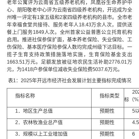
老年公寓评为云南省五级养老机构，凤凰谷生命养护中
心、朋阳敬老中心评为云南省四级养老机构，开远成为全
州唯一评定有1家五级和2家四级养老机构的县市。全市老
年幸福食堂共接待、服务老年人18.43万余人次，提供送
餐上门服务1849人次。全州首家公益普惠公立托育机构
启用。推进社保参保扩面，基本养老保险、失业保险、工
伤保险、基本医疗保险参保人数均完成州级下达目标。一
揽子生育支持政策措施落地实施，生育保险基金支出
1663.51万元。足额发放被征地农民生活补助2776.01万
元，为1418户参保单位减收失业保险费5037.6万元。
表1：2025年开远市经济社会发展计划主要指标完成情况
2
指标名称
指标类型
标（%
1．地区生产总值
预期性
5
2．农林牧渔业总产值
预期性
4.5
3．规模以上工业增加值
预期性
6