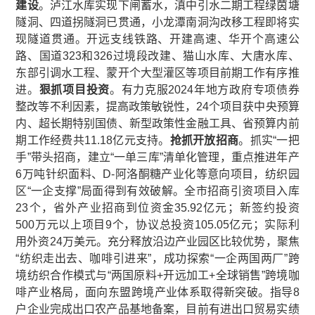
建设
。泸江水库实现下闸蓄水，滇中引水二期工程绿茵塘
隧洞、四道拐隧洞已贯通，小龙潭南洞沟改移工程即将实
现隧道贯通。开远支线铁路、开建高速、华开个高速公
路、国道323和326过境段改建、猫山水库、大唐水库、
东部引调水工程、蒙开个大型灌区等项目前期工作有序推
进。
狠抓项目投资
。有力克服2024年地方政府专项债券
整改等不利因素，提高政策敏锐性，24个项目获中央预算
内、超长期特别国债、新型政策性金融工具、省预算内前
期工作经费共11.18亿元支持。
抢抓开放招商
。抓实“一把
手”带头招商，建立“一单三库”清单化管理，重点推进年产
6万吨针织面料、D-阿洛酮糖产业化等意向项目，纺织园
区“一企支撑”局面得到有效破解。全市招商引资项目入库
23个，省外产业招商到位资金35.92亿元；新签约投资
500万元以上项目9个，协议总投资105.05亿元；实际利
用外资24万美元。充分释放沿边产业园区比较优势，聚焦
“纺织走出去、咖啡引进来”，成功探索“一企两国两厂”跨
境纺织合作模式与“两国原料+开远加工+全球销售”跨境咖
啡产业格局，面向东盟跨境产业体系取得新突破。指导8
户企业完成出口农产品基地备案，目前有进出口贸易实绩