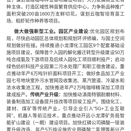
种主体，打造区域性种苗繁育供应中心，力争新品种推广
面积突破200亩1600万支鲜切花。谋划云咖智培育苗工
场、稻虾轮作种养等项目。
做大做强新型工业。园区产业建设:
优化园区规划布
局，尽快启动园区总体规划和规划环评修编，与国土空间
规划做好衔接。持续推进小龙潭化工园区9个配套基础设
施项目建设，保障首个入园的解化搬迁转型升级建设50万
吨合成氨及下游项目及后续入园化工项目顺利投产；启动
绿色纺织科技产业园第二污水处理厂和职工宿舍建设，重
点推动年产6万吨针织面料项目开工；做好食品加工产业
园七号地块室外污水管网及收集池、蒸汽管道、冷凝水和
浓水收集池工程，加快推进年产2万吨咖啡精深加工项目
建成投产。
传统产业升级：
加快推动滇南特钢耐磨材料、
装备制造加工设备提升技改等项目竣工投产。围绕化工、
建材、煤矿等传统产业，引导企业引入“5G+工业互联
网”、机器人等前沿技术，重点推动开远小龙潭矿务局智
能矿山建设（一期）建设项目。加快红磷公司磷酸一铵装
置升级改造、年产5万吨设施农业用磷酸二氢钾等新兴产