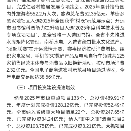
目，完成仁者村旅居发展专项策划。2025年累计接待国
内外旅游者552.2万人次，旅游总花费52.35亿元。羊街乡
黑泥地社区入选2025年全国秋季“村晚”示范展示点；开远
市图书馆科普能力提升项目入选“2025年度科学技术普及
专项立项项目”、是全省唯一入选图书馆。全省率先推进
水库矩阵化管理，南桥水电厂入选省级首批水文化遗产。
“滇超联赛”在开远激情开赛，赛事经济拉动消费增长。组
织家电家居、手机等3C数码产品及电动自行车领域共125
家销售经营主体参与消费品以旧换新活动，拉动市场消费
2.32亿元。全国电子商务进农村示范县项目通过验收，全
年电商交易额达38.56亿元。
（三）项目投资建设提速增效
储备2025年市级重点项目133个、总投资489.91亿
元、年度计划完成投资128.12亿元，已完成投资52.49亿
元。全市纳入省级重大项目清单22个、总投资247.65亿
元、已完成投资34.24亿元；纳入“重中之重”清单项目2
个、总投资103.75亿元、已完成投资3.21亿元。
大抓项目