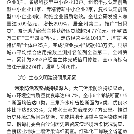
企业3户、省级科技型中小企业13户。组织申报认定创新
型中小企业11家、专精特新中小企业2家，复核认定创新
型中小企业3家，助推企业提质增效。全社会研发投入总
量达5.09亿元、增长29.9%，居全州第二。推广“扫码
贷”，累计助力经营主体获纾困贷款超34.77亿元。开展“四
万三进”“三型四类”帮扶，走访经营主体1043户，培育“名
特优新”个体户25户，完成“贷免扶补”贷款403万元。县级
城市平均综合信用指数监测排名位列全省第二、全州第
一，累计为2353户经营主体完成信用修复。全市商标有
效注册量2274件，发明专利76件。
（六）生态文明建设硕果累累
污染防治攻坚战
持续深入。
大气污染防治持续显效，
城市环境空气质量优良率达99.7%。全市6个考核断面中5
个断面均值达Ⅲ类，三角海水库省控断面为Ⅴ类，优良水
体比率达83.33%；完成水土流失治理39平方公里。推进
历史环境遗留问题整治，完成耕地土壤重金属污染成因排
查、楷甸村委会白沙洞历史遗留废渣环境污染状况调查、
金榜锰业地块土壤污染详细调查。红磷化工蝉联全省能效