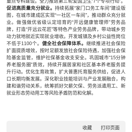
重点专科建设。全力推进第三轮爱国卫生“7个专项行动”。
促进高质量充分就业。
持续拓展“家门口务工车间”建设版
图，在城市建成区实现“一社区一车间”，推动群众充分就
业。做强做优省级认定培育的“开远健康管理师”劳务品
牌，打造“开远云花匠”等特色产业劳务品牌，带动城乡劳
动力就地就近实现就业增收。开发城镇及乡村公益性岗位
不低于1100个。
健全社会保障体系。
继续推进社会保险
扩面提质增效，按时足额发放社会保险待遇，加强社会保
险基金监管，维护社保基金收支安全。巩固城市“15分钟
养老服务圈”质效，持续开展居家和社区基本养老服务提
升行动。优化生育政策，扩大普惠托育服务供给，促进人
口长期均衡发展。深化职业技能培训与产业发展融合，构
建和谐劳动关系，统筹抓好欠薪欠保、劳务派遣用工、新
就业形态劳动用工等风险矛盾防范和化解。
收藏