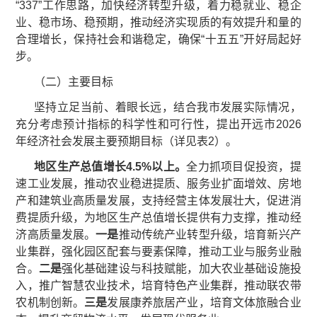
“337”工作思路，加快经济转型升级，着力稳就业、稳企
业、稳市场、稳预期，推动经济实现质的有效提升和量的
合理增长，保持社会和谐稳定，确保“十五五”开好局起好
步。
（二）主要目标
坚持立足当前、着眼长远，结合我市发展实际情况，
充分考虑预计指标的科学性和可行性，提出开远市2026
年经济社会发展主要预期目标（详见表2）。
地区生产总值
增长
4.5%以上
。
全力抓项目促投资，提
速工业发展，推动农业稳进提质、服务业扩面增效、房地
产和建筑业高质量发展，支持经营主体发展壮大，促进消
费提质升级，为地区生产总值增长提供有力支撑，推动经
济高质量发展。
一是
推动传统产业转型升级，培育新兴产
业集群，强化园区配套与要素保障，推动工业与服务业融
合。
二是
强化基础建设与科技赋能，加大农业基础设施投
入，推广智慧农业技术，培育特色产业集群，推动联农带
农机制创新。
三是
发展康养旅居产业，培育文体旅融合业