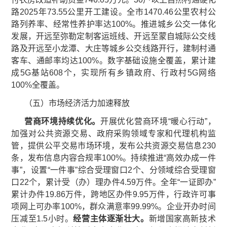
路2025年73.55公里开工建设。全市1470.46公里农村公
路列养率、经常性养护率达100%。推进城乡公交一体化
发展，开远至弥勒定制客运班线、开远至蒙自城际公交线
路及开远至小龙潭、大庄等城乡公交线路开行，建制村通
客车、通邮率均达100%。数字基础设施全覆盖，累计建
成5G基站608个，实现所有乡镇政府、行政村5G网络
100%全覆盖。
（五）市场经济活力加速释放
营商环境持续优化。
开展优化营商环境“暖心行动”，
加强对公共资源交易、政府采购领域专家和代理机构监
管，提供公平交易市场环境，发布公共资源交易信息230
条，发布信息内容合规率100%。持续推进“高效办成一件
事”，设置“一件事”综合受理窗口2个、分领域综合受理窗
口22个，累计受（办）理办件4.59万件。全年“一证即办”
累计办件19.86万件，跨地区办件9.95万件，行政许可事
项网上可办率100%，群众满意率99.99%。企业开办时间
压减至1.5小时。
经营主体逐渐壮大。
新增国家高新技术