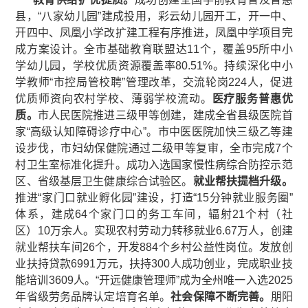
县，“八家幼儿园”建成投用，彩云幼儿园开工，开一中、
开四中、凤凰小学改扩建工程有序推进，凤凰中学项目完
成方案设计。全市基础教育联盟达11个，覆盖95所中小
学幼儿园，学校优质资源覆盖率80.51%。持续深化中小
学教师“市控局管校聘”管理改革，交流轮岗224人，促进
优质师资向农村学校、薄弱学校流动。
医疗服务普惠优
质。
市人民医院推进三级甲等创建，建成全省县级医院首
家“高级认知障碍诊疗中心”。市中医医院加快三级乙等建
设步伐，市妇幼保健院通过二级甲等复审，全市完成7个
村卫生室标准化提升。成功入选国家慢性病综合防控示范
区、省级基层卫生健康综合试验区。
就业帮扶提档升级。
推进“家门口就业孵化园”建设，打造“15分钟就业服务圈”
体系，建成64个家门口的务工车间，辐射21个村（社
区）10万余人。实现农村劳动力转移就业6.67万人，创建
就业帮扶车间26个，开发884个乡村公益性岗位。发放创
业扶持贷款6991万元，扶持300人成功创业，完成职业技
能培训3609人。“开远健康管理师”成为全州唯一入选2025
年省级劳务品牌认定培育名单。
社会保障不断完善。
朋阳