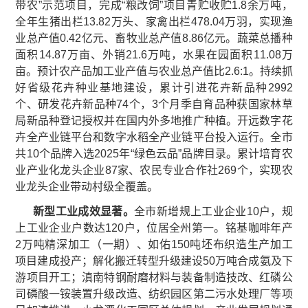
带农”示范项目，完成“粮改饲”项目青贮收贮1.8余万吨，
全年生猪出栏13.82万头、家禽出栏478.04万羽，实现渔
业总产值0.42亿元、畜牧业总产值8.86亿元。蔬菜总播种
面积14.87万亩、外销21.6万吨，水果在园面积11.08万
亩。预计农产品加工业产值与农业总产值比2.6:1。持续抓
好省级花卉种业基地建设，累计引进花卉新品种2992
个、研发花卉新品种74个，3个月季自育品种获国家林草
局新品种登记授权并在国内外多地推广种植。开远数字花
卉全产业链平台和数字水稻全产业链平台投入运行。全市
共10个品牌入选2025年“绿色云品”品牌目录。累计培育农
业产业化龙头企业87家、农民专业合作社269个，实现农
业龙头企业带动村级全覆盖。
新型工业成效显著
。
全市新增规上工业企业10户，规
上工业企业户数达120户，位居全州第一。铭基咖啡年产
2万吨精深加工（一期）、如佑150吨坯布织造生产加工
项目建成投产；解化搬迁转型升级建设50万吨合成氨及下
游项目开工；滇南特钢耐磨材料与装备制造技改、红磷公
司磷酸一铵装置升级改造、纺织园区第二污水处理厂等项