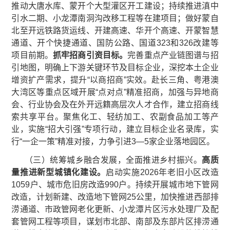
推动大唐水库、蒙开个大型灌区开工建设；持续推进滇中
引水二期、小龙潭南洞沟改移工程等在建项目；做好蒙自
北至开远铁路货运线、开建高速、华开个高速、开蒙智慧
通道、开个快捷通道、国防公路、国道323和326改建等
项目前期。
抓牢招商引资目标。
完善重点产业链图谱与招
引地图，明确上下游关键环节及目标企业，深挖本土企业
增资扩产需求，提升“以商招商”实效。赴长三角、粤港澳
大湾区等重点区域开展“点对点”精准招商，加强与异地商
会、行业协会及在外开远籍高层次人才合作，建立招商线
索共享平台。聚焦化工、轻纺加工、农副食品加工等产
业，实施“招大引强”专项行动，建立目标企业名录库，实
行“一企一策”精准对接，力争引进3—5家企业落地园区。
（三）统筹城乡融合发展，全面推进乡村振兴。
高质
量推进
新型城镇化建设。
启动实施2026年老旧小区改造
1059户、城市危旧房改造990户。持续开展城市地下管网
改造，计划新建、改造地下管网25公里，加快推进西部排
涝通道、市政管网老化更新、小龙潭片区污水处理厂及配
套管网工程等项目，谋划市北部、南部及东部片区排涝通