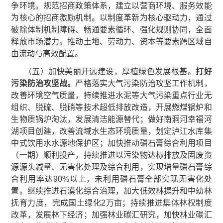
争环境。规范招商政策体系，建立以营商环境、服务效能
为核心的招商激励机制。以制度革新为核心驱动力，通过
破除体制机制障碍、畅通要素循环、强化规则协同，全面
释放市场潜力。推动土地、劳动力、资本等要素跨区域自
由流动与高效配置。
（五）加快美丽开远建设，厚植绿色发展根基。
打好
污染防
治攻坚战。
严格落实大气污染防治攻坚工作机制，
改善环境空气质量，持续推进水泥等大气污染重点行业无
组织、脱硫、脱硝等技术超低排放改造，开展燃煤锅炉和
生物质锅炉淘汰，发展清洁能源替代；做好南洞河幸福河
湖项目创建，改善流域水生态环境质量，划定泸江水库集
中式饮用水水源地保护区；加快推动磷石膏综合利用项目
（一期）顺利投产，持续推进以污染物达标排放及固废资
源源头减量、无害化处理及综合利用，实现增量磷石膏综
合利用率达90%以上，未利用磷石膏全部实现无害化处
置。继续推进石漠化综合治理，加大低效林提升和中幼林
抚育力度，完成国土绿化2万亩；持续推进集体林权制度
改革，发展林下经济；加强林业碳汇研究，加快林业碳汇