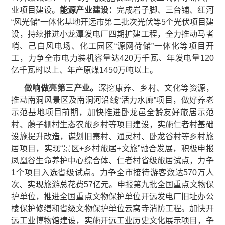
业项目建设。
能源产业建设：
完成岩子脚、三台铺、红河
“风光储”一体化基地开远市第二批次光伏等5个光伏项目建
设，持续推进小龙潭发电厂四期扩建工程，全力推动马者
哨、己白风电场、化工园区“源网荷储”一体化等项目开
工，力争全市电力装机容量达420万千瓦、年发电量120
亿千瓦时以上、年产原煤1450万吨以上。
做响做亮第三产业。
深挖康养、乡村、文化等资源，
推动南洞风景区及南洞河沿线“活力水廊”项目，做好养老
示范基地项目前期，加快推进卧龙邑全龄友好旅居示范
村、藤子棚村生态农旅乡村等项目建设，实施仁者村基础
设施提升改造，谋划旧寨村、通灵村、卧龙谷村等乡村旅
居项目，实现“景区+乡村旅居+文旅”融合发展，积极申报
凤凰谷生命养护中心综合体、仁者村省级旅居试点，力争
1个项目入选省级试点。力争全市接待游客数达570万人
次、实现旅游总花费57亿元。申报第九批全国重点文物保
护单位，推进全国重点文物保护单位开远发电厂旧址办公
楼保护修缮和省级文物保护单位云窝寺消防工程。加快开
远工业博物馆建设，实施开远工业历史文化展示项目，争