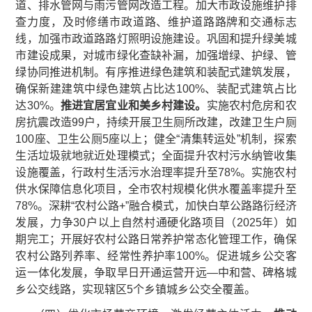
道、排水管网与雨污管网改造工程。加大市政设施维护排
查力度，及时修缮市政道路、维护道路路牌和交通标志
线，加强市政道路路灯照明设施建设。巩固和提升绿美城
市建设成果，对城市绿化查缺补漏，加强增绿、护绿、管
绿协同推进机制。有序推进绿色建筑和装配式建筑发展，
确保新建建筑中绿色建筑占比达100%、装配式建筑占比
达30%。
推进宜居宜业和美乡村建设。
实施农村危房和农
房抗震改造99户，持续开展卫生厕所改建，改建卫生户厕
100座、卫生公厕5座以上；健全“清集转运处”机制，探索
生活垃圾就地就近处理模式；全面提升农村污水纳管收集
设施覆盖，行政村生活污水治理率提升至78%。实施农村
供水保障信息化项目，全市农村规模化供水覆盖率提升至
78%。深耕“农村公路+”融合模式，加快白草公路路衍经济
发展，力争30户以上自然村通硬化路项目（2025年）如
期完工；开展好农村公路日常养护常态化管理工作，确保
农村公路列养率、经常性养护率100%。促进城乡公交客
运一体化发展，争取早日开通运营开远—中和营、碑格城
乡公交线路，实现辖区5个乡镇城乡公交全覆盖。