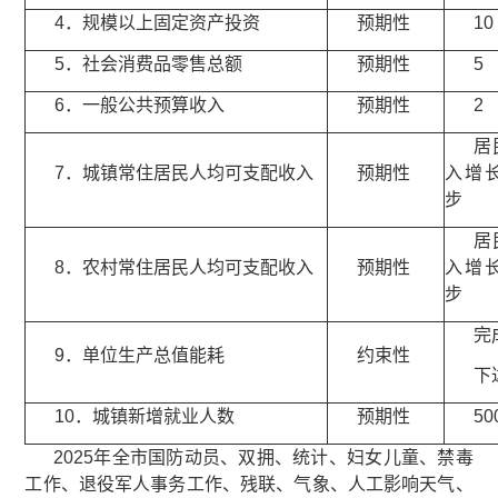
4．规模以上固定资产投资
预期性
10
5．社会消费品零售总额
预期性
5
6．一般公共预算收入
预期性
2
居
7．城镇常住居民人均可支配收入
预期性
入增
步
居
8．农村常住居民人均可支配收入
预期性
入增
步
完
9．单位生产总值能耗
约束性
下
10．城镇新增就业人数
预期性
50
2025年全市国防动员、双拥、统计、妇女儿童、禁毒
工作、退役军人事务工作、残联、气象、人工影响天气、