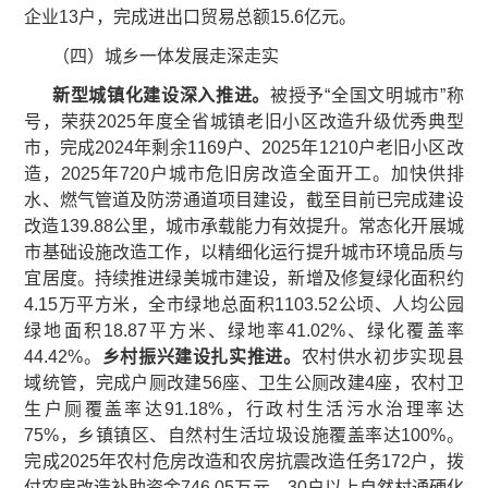
企业13户，完成进出口贸易总额15.6亿元。
（四）城乡一体发展走深走实
新型城镇化建设深入推进。
被授予“全国文明城市”称
号，荣获2025年度全省城镇老旧小区改造升级优秀典型
市，完成2024年剩余1169户、2025年1210户老旧小区改
造，2025年720户城市危旧房改造全面开工。加快供排
水、燃气管道及防涝通道项目建设，截至目前已完成建设
改造139.88公里，城市承载能力有效提升。常态化开展城
市基础设施改造工作，以精细化运行提升城市环境品质与
宜居度。持续推进绿美城市建设，新增及修复绿化面积约
4.15万平方米，全市绿地总面积1103.52公顷、人均公园
绿地面积18.87平方米、绿地率41.02%、绿化覆盖率
44.42%。
乡村振兴建设
扎实推进
。
农村供水初步实现县
域统管，完成户厕改建56座、卫生公厕改建4座，农村卫
生户厕覆盖率达91.18%，行政村生活污水治理率达
75%，乡镇镇区、自然村生活垃圾设施覆盖率达100%。
完成2025年农村危房改造和农房抗震改造任务172户，拨
付农房改造补助资金746.05万元。30户以上自然村通硬化