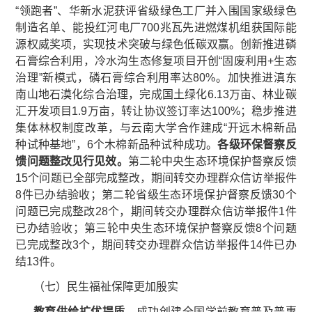
“领跑者”、华新水泥获评省级绿色工厂并入围国家级绿色
制造名单、能投红河电厂700兆瓦先进燃煤机组获国际能
源权威奖项，实现技术突破与绿色低碳双赢。创新推进磷
石膏综合利用，冷水沟生态修复项目开创“固废利用+生态
治理”新模式，磷石膏综合利用率达80%。加快推进滇东
南山地石漠化综合治理，完成国土绿化6.13万亩、林业碳
汇开发项目1.9万亩，转让协议签订率达100%；稳步推进
集体林权制度改革，与云南大学合作建成“开远木棉新品
种试种基地”，6个木棉新品种试种成功。
各级环保督察反
馈问题整改见行见效。
第二轮中央生态环境保护督察反馈
15个问题已全部完成整改，期间转交办理群众信访举报件
8件已办结验收；第二轮省级生态环境保护督察反馈30个
问题已完成整改28个，期间转交办理群众信访举报件1件
已办结验收；第三轮中央生态环境保护督察反馈8个问题
已完成整改3个，期间转交办理群众信访举报件14件已办
结13件。
（七）民生福祉保障更加殷实
教育供给扩优提质。
成功创建全国学前教育普及普惠