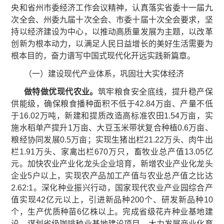
央和省州市委经济工作会议精神，认真落实省委十一届九
次全会、州委九届十次全会、市委十届十次全会要求，坚
持以经济建设为中心，以推动高质量发展为主题，以改革
创新为根本动力，以满足人民日益增长的美好生活需要为
根本目的，奋力谱写中国式现代化开远实践新篇章。
（一）建设现代产业体系，巩固壮大实体经济
做特做优现代农业。
筑牢粮食安全底线，提升稳产保
供能级，确保粮食播种面积不低于42.84万亩、产量不低
于16.02万吨，新建和提质改造高标准农田1.54万亩，实
施水稻单产提升1万亩、大豆玉米带状复合种植0.6万亩、
粮经协同发展0.5万亩；实现生猪出栏21.22万头、肉牛出
栏1.91万头、家禽出栏670万只，畜牧业总产值13.05亿
元。加快农业产业化龙头企业培育，新增农业产业化龙头
企业5户以上，实现农产品加工产值与农业总产值之比达
2.62:1。深化种业振兴行动，国家现代农业产业园综合产
值实现42亿元以上，引进新品种200个、研发新品种10
个，生产优质种苗6亿株以上。完成省级花卉种业基地建
设，谋划省级咖啡种业基地建设项目。大力发展商业化育