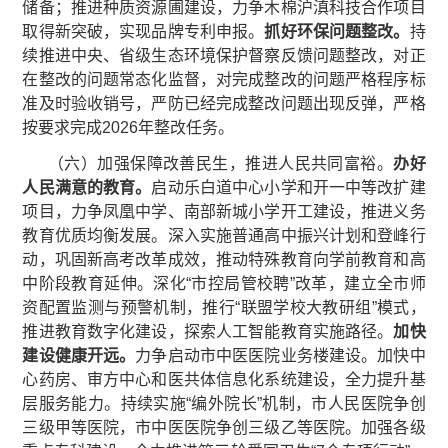
储备；推进种质资源圃建设，力争木棉沪滇科技合作项目
取得新突破，实现品牌专利申报。
抓好环保问题整改。
持
续推进中央、省级生态环境保护督察反馈问题整改，对正
在整改的问题常态化监督，对完成整改的问题严格程序标
准及时验收销号，严防已经完成整改问题出现反弹，严格
按要求完成2026年整改任务。
（六）加强保障改善民生，推进人民共同富裕。
办好
人民满
意的教育。
启动乐白道中心小学和开一中等改扩建
项目，力争凤凰中学、南部新城小学开工建设，推进义务
教育优质均衡发展。深入实施普通高中振兴计划和登峰行
动，巩固新高考改革成效，推动特殊教育向学前教育和高
中阶段教育延伸。深化“市控局管校聘”改革，建立全市师
资配置监测与预警机制，推行“联盟学校大教研组”模式，
推进教育数字化建设，探索人工智能教育实施路径。
加快
建设健康开远。
力争启动市中医医院业务楼建设。加快中
心药房、审方中心和医共体信息化系统建设，全力提升基
层服务能力。持续实施“编外院长”机制，市人民医院争创
三级甲等医院，市中医医院争创三级乙等医院。加强各级