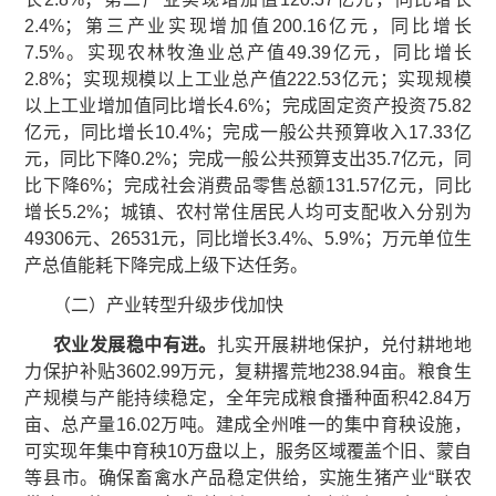
2.4%；第三产业实现增加值200.16亿元，同比增长
7.5%。实现农林牧渔业总产值49.39亿元，同比增长
2.8%；实现规模以上工业总产值222.53亿元；实现规模
以上工业增加值同比增长4.6%；完成固定资产投资75.82
亿元，同比增长10.4%；完成一般公共预算收入17.33亿
元，同比下降0.2%；完成一般公共预算支出35.7亿元，同
比下降6%；完成社会消费品零售总额131.57亿元，同比
增长5.2%；城镇、农村常住居民人均可支配收入分别为
49306元、26531元，同比增长3.4%、5.9%；万元单位生
产总值能耗下降完成上级下达任务。
（二）产业转型升级步伐加快
农业发展稳中有进
。
扎实开展耕地保护，兑付耕地地
力保护补贴3602.99万元，复耕撂荒地238.94亩。粮食生
产规模与产能持续稳定，全年完成粮食播种面积42.84万
亩、总产量16.02万吨。建成全州唯一的集中育秧设施，
可实现年集中育秧10万盘以上，服务区域覆盖个旧、蒙自
等县市。确保畜禽水产品稳定供给，实施生猪产业“联农