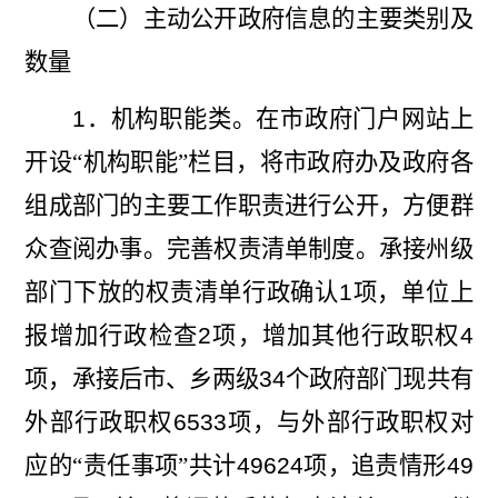
（二）主动公开政府信息的主要类别及
数量
1
．机构职能类。在市政府门户网站
上
开设“机构职能”栏目
，将市政府办及政府各
组成部门的主要工作职责进行公开，方便群
众查阅办事。完善权责清单制度。承接州级
部门下放的权责清单行政确认
1
项，单位上
报增加行政检查
2
项，增加其他行政职权
4
项，承接后市、乡两级
34
个政府部门现共有
外部行政职权
6533
项，与外部行政职权对
应的“责任事项”共
计
49624
项，追责情形
49