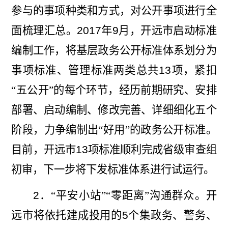
参与的事项种类和方式，对公开事项进行全
面梳理汇总。
2017
年
9
月，开远市启动标准
编制工作，将基层政务公开标准体系划分为
事项标准、管理标准两类总共
13
项，
紧
扣
“五公开”
的每个
环节，
经历
前期研究、安排
部署、启动编制、修改完善、详细细化五个
阶段，力争编制
出“好用”的
政务公开标准。
目前，开远市
13
项标准顺利完成省级审查组
初审，下一步将下发标准体系进行试运行。
2
．
“平安小站”“零距离”沟通
群众。开
远市将依托建成投用的
5
个集政务、警务、