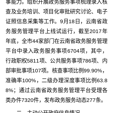
事能力。组织开展政务服务事项梳理录入核
查及业务培训、项目化审批研究讨论、电子
证照信息采集等工作。
9
月
18
日，云南省政
务服务管理平台上线试运行，截至
2017
年
年底，全市
44
家部门在云南省政务服务管理
平台中录入政务服务事项
6704
项，其中，
行政职权
5811
项、公共服务事项
786
项、内
部审批事项
107
项。核查事项比例
99.90%
，
准确率
100%
，二级办理深度事项比例
63.8
8%
；通过云南省政务服务管理平台受理各
类办件
7320
件，发布政务服务动态
277
条。
二、主动公开政府信息情况