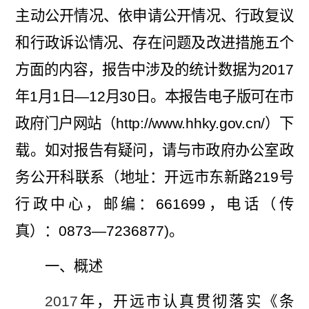
主动公开情况、依申请公开情况、行政复议
和行政诉讼情况、存在问题及改进措施五个
方面的内容，报告中涉及的统计数据为
2017
年
1
月
1
日
—12
月
30
日。本报告电子版可在市
政府门户网站（
http://www.hhky.gov.cn/
）下
载。如对报告有疑问，请与市政府办公室政
务公开科联系（地址：开远市东新路
219
号
行政中心，邮编：
661699
，电话（传
真）：
0873—7236877)
。
一、概述
2017
年，开远市认真贯彻落实《条