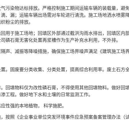
污染物达标排放。严格控制施工期间运输车辆的装载量，避免
、滴、漏；运输车辆出场需对车轮进行清洗。施工场地洒水喷雾
组织粉尘的排放。
用于施工场地；回填区外部通过截洪沟雨水排出，回填区内部
公司磷石膏无害化处置再浆槽作为生产补充水利用，不外排。
、减振等降噪措施，确保施工场界噪声满足《建筑施工场界环境噪声
。固废要分类收集、分类处置，提高综合利用率。废土石方全
回填物料仅为改性磷石膏，不得使用其他回填物料。做好回填
防渗工程。做好地下水和土壤的日常监测工作。
性强的本地植物， 科学施肥。
按照《企业事业单位突发环境事件应急预案备案管理办法（试