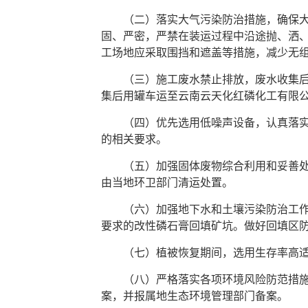
（二）落实大气污染防治措施，确保大气
固、严密，严禁在装运过程中沿途抛、洒
工场地应采取围挡和遮盖等措施，减少无
（三）施工废水禁止排放，废水收集后回
集后用罐车运至云南云天化红磷化工有限
（四）优先选用低噪声设备，认真落实隔声
的相关要求。
（五）加强固体废物综合利用和妥善处置
由当地环卫部门清运处置。
（六）加强地下水和土壤污染防治工作。
要求的改性磷石膏回填矿坑。做好回填区
（七）植被恢复期间，选用生存率高适应
（八）严格落实各项环境风险防范措施，
案，并报属地生态环境管理部门备案。