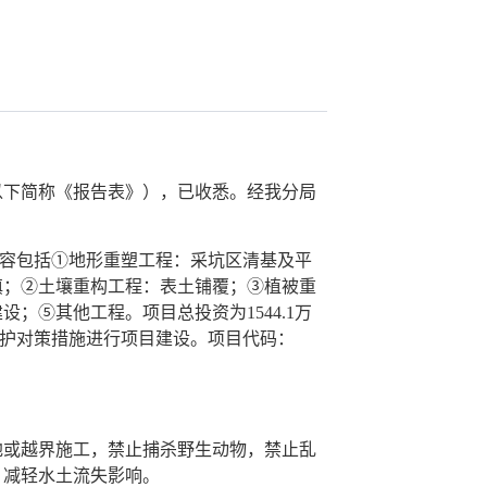
下简称《报告表》），已收悉。经我分局
程内容包括①地形重塑工程：采坑区清基及平
填；②土壤重构工程：表土铺覆；③植被重
⑤其他工程。项目总投资为1544.1万
保护对策措施进行项目建设。项目代码：
或越界施工，禁止捕杀野生动物，禁止乱
，减轻水土流失影响。