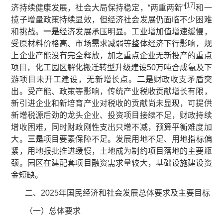
[17]
济持续健康发展，社会大局保持稳定，“两重两新”
和一
揽子增量政策持续显效，但经济社会发展仍面临不少困难
和挑战。
一是
经济发展承压明显。工业增加值增速缓慢，
受原材料价格高、市场需求减弱等整体经济下行影响，规
上企业产能没有完全释放，加之重点企业无新投产的重点
项目，化工园区解化搬迁转型升级建设50万吨合成氨及下
游项目未开工建设，无新增长点。
二
是
财政收支矛盾突
出。受产能、政策等影响，传统产业税收贡献增长有限，
新引进企业和新培育产业对税收的贡献尚未显现，可提供
新增税源后劲的龙头企业、投资项目接续不足，财政持续
增收困难，同时财政刚性支出只增不减，预算平衡难度加
大。
三是
项目要素保障不足。发展用地不足、用地指标偏
紧，用地报批推进缓慢，土地成为制约项目落地的主要瓶
颈。园区在建配套项目融资需求量较大，基础设施建设资
金短缺。
二、2025年国民经济和社会发展总体要求及主要目标
（一）总体要求