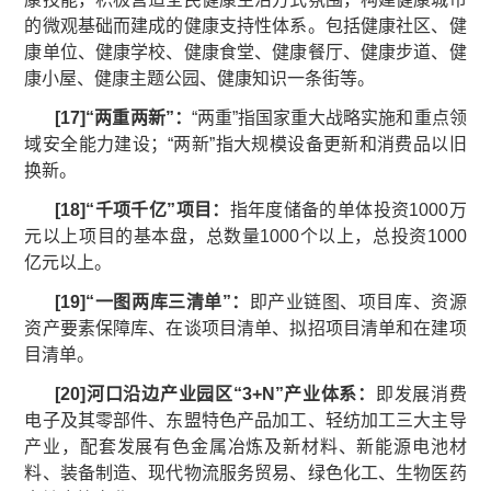
的微观基础而建成的健康支持性体系。包括健康社区、健
康单位、健康学校、健康食堂、健康餐厅、健康步道、健
康小屋、健康主题公园、健康知识一条街等。
[
17
]
“两重两新”：
“两重”指国家重大战略实施和重点领
域安全能力建设；“两新”指大规模设备更新和消费品以旧
换新。
[
18
]
“千项千亿”项目：
指年度储备的单体投资1000万
元以上项目的基本盘，总数量1000个以上，总投资1000
亿元以上。
[
19
]
“一图两库三清单”：
即产业链图、项目库、资源
资产要素保障库、在谈项目清单、拟招项目清单和在建项
目清单。
[
20
]
河口沿边产业园区“
3+N
”产业体系：
即发展消费
电子及其零部件、东盟特色产品加工、轻纺加工三大主导
产业，配套发展有色金属冶炼及新材料、新能源电池材
料、装备制造、现代物流服务贸易、绿色化工、生物医药