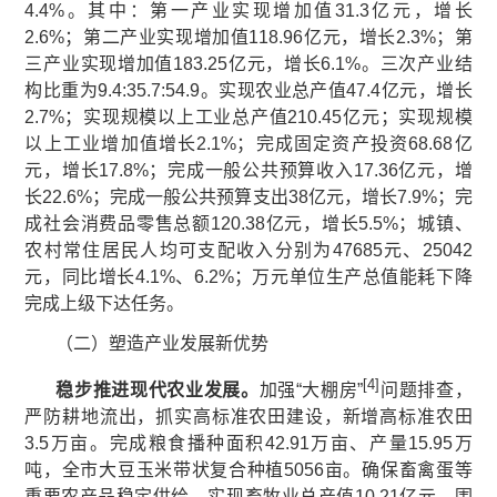
4.4%。其中：第一产业实现增加值31.3亿元，增长
2.6%；第二产业实现增加值118.96亿元，增长2.3%；第
三产业实现增加值183.25亿元，增长6.1%。三次产业结
构比重为9.4:35.7:54.9。实现农业总产值47.4亿元，增长
2.7%；实现规模以上工业总产值210.45亿元；实现规模
以上工业增加值增长2.1%；完成固定资产投资68.68亿
元，增长17.8%；完成一般公共预算收入17.36亿元，增
长22.6%；完成一般公共预算支出38亿元，增长7.9%；完
成社会消费品零售总额120.38亿元，增长5.5%；城镇、
农村常住居民人均可支配收入分别为47685元、25042
元，同比增长4.1%、6.2%；万元单位生产总值能耗下降
完成上级下达任务。
（二）塑造产业发展新优势
[4]
稳步推进现代农业发展
。
加强“大棚房”
问题排查，
严防耕地流出，抓实高标准农田建设，新增高标准农田
3.5万亩。完成粮食播种面积42.91万亩、产量15.95万
吨，全市大豆玉米带状复合种植5056亩。确保畜禽蛋等
重要农产品稳定供给，实现畜牧业总产值10.21亿元。围