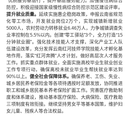
“优质服务基层行”，提升基层服务能力。加强慢性病综合
防控，积极迎接国家级慢性病综合防控示范区建设评审。
提升就业质量。
延续实施惠企稳岗政策，申报云南省规范
化零工市场，开发就业岗位2万个，实现城镇新增就业
5000人，农村劳动力转移就业6.46万人，力争城镇调查失
业率控制在5.5%以内。创建“零工驿站”3个，全力打造“15
分钟就业圈”。强化技术技能人才支撑，深化产业工人队
伍建设改革，充分发挥云南红河技师学院技能人才孵化基
地作用，落实“红河奔腾”人才计划，做好高层次人才服务
工作。抓实重点群体就业，全面实施高校毕业生就业创业
工作专项行动，确保离校未就业毕业生帮扶就业率达到
90%以上。
健全社会保障体系。
确保养老、工伤、失业、
城乡居民养老保险金等各项待遇按时足额发放，协同推进
职工和城乡居民基本养老保险扩面工作。完善医疗救助制
度和体系建设，推动基本医疗保险、大病保险、医疗救助
三项制度有效衔接。继续坚持男女平等基本国策，维护妇
女儿童、残疾人等合法权益。