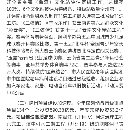
好全省乡镇（街道）文化站评估定级工作，达标率
100%，6个文化站被评为特级站，特级站数量全州第一。
开远南疆酒业甜藠头制作非遗工坊拟入选第二批省级非遗
工坊。《三弦情》《丰收乐作》获云南省第六届群众文化
“彩云奖”，《三弦情》获第十一届“云南文化精品工程”
奖。赛事体育增势强劲，顺利举办第五届中国城市少儿足
球联赛开远赛区比赛、第十五届“北斗杯”全国青少年空天
科技体验与创新大赛云南赛区选拔赛北斗定位闯关比赛、
“玉昆”云南省职业足球联赛、云南省第二届青少年运动会
等赛事，全年共举办体育赛事72项，赛事参与人数达2.5
万人次。持续做优“医养结合”，市人民医院老年病医院和
市中医医院老年病科建设项目通过省级验收。组织企业参
加汽车家电、家居、电动自行车以旧换新活动，带动消费
1.6亿元。
（三）跑出项目建设加速度。全年谋划储备市级重点
项目134个，总投资590.38亿元，年度完成投资63.2亿
元。
项目建设高质高效。
南盘江（开远段）河道治理工程
已完工、滇中引水二期工程（开远段）绿荫塘隧洞已贯