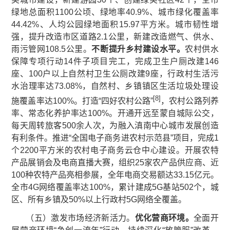
绿地总面积1100公顷、绿地率40.9%、城市绿化覆盖率
44.42%、人均公园绿地面积15.97平方米。城市韧性增
强，提升改造市区道路2.1公里，新建改造燃气、供水、
雨污管网108.5公里。
不断提升乡村建设水平。
农村供水
保障专项行动14件子项目完工，完成卫生户厕改建146
座、100户以上自然村卫生公厕改建9座，行政村生活污
水治理率达73.08%，自然村、乡镇镇区生活垃圾处理设
[8]
施覆盖率达100%。打造“四好农村公路”
，农村公路列养
率、常态化养护率达100%。开通开远至蒙自城际公交，
每天周转旅客500余人次，为融入滇南中心城市发展创造
有利条件。推进“全国电子商务进农村示范县”项目，完成1
个2200平方米的农村电子商务云仓中心建设。开展农特
产品展销会及电商直播大赛，组织25家农产品供应商、近
100种农特产品亮相参展，全年电商交易额达33.15亿元。
全市4G网络覆盖率达100%，累计建成5G基站502个，城
区、所有乡镇及50%以上行政村5G网络全覆盖。
（五）激发市场经济新活力。
优化营商环境。
全面开