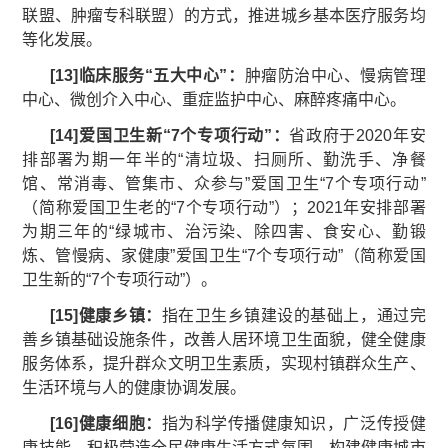
联盟、肿瘤专科联盟）的方式，推进城乡基本医疗服务均
等化发展。
[
13
]
临床服务“五大中心”：
肿瘤防治中心、慢病管理
中心、微创介入中心、重症监护中心、麻醉疼痛中心。
[
14
]
爱国卫生新“
7个专项行动
”：
省政府于2020年安
排部署为期一年半的“清垃圾、扫厕所、勤洗手、净餐
馆、常消毒、管集市、众参与”爱国卫生“7个专项行动”
（简称爱国卫生老的“7个专项行动”）；2021年安排部署
为期三年的“绿城市、治污染、除四害、食安心、勤锻
炼、管慢病、家健康”爱国卫生“7个专项行动”（简称爱国
卫生新的“7个专项行动”）。
[1
5
]
健康乡镇：
指在卫生乡镇建设的基础上，通过完
善乡镇基础设施条件，改善人居环境卫生面貌，健全健康
服务体系，提升群众文明卫生素质，实现村镇群众生产、
生活环境与人的健康协调发展。
[1
6
]
健康细胞：
指为科学传播健康知识，广泛传授健
康技能，积极营造全民健康生活方式氛围，构建健康城市