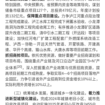
特别国债、中央预算内、省预算内资金等政策导向，谋划
储备市级重点项目127个，总投资478亿元，年度计划投
资132亿元。
保障重点项目建设。
力争泸江河重点段治理
工程完成建设、泸江水库工程完成下闸蓄水验收、小龙潭
南洞沟改移工程完成收尾工作；有序推进小龙潭矿区道路
提升改造二期工程、滇中引水二期工程（开远段）等项目
建设；加快红河电厂扩建工程配套厂外燃煤系统改造工
程、泸西－弥勒－开远天然气管道、开蒙铁路、开建高
速、华开个高速、猫山水库、大唐水库等项目前期工作。
抓招商抢项目。
依托优势资源，做好重要产业招商谋划和
项目布局，围绕重点产业链及河口沿边产业园区“3+N”产
[20]
业体系
，深入挖掘重点产业政策与优质招商资源，提
高项目前期工作成熟度，争取实现4—6个招商项目落地产
业园区。力争引进省外产业招商到位资金增长10%以上，
实际利用外资增长10%以上。
（三）统筹城乡发展，推进城乡一体化建设。
着力推
进新型城镇化建设。
完成2024年城镇老旧小区、城市危
旧房改造项目，启动实施2025年老旧小区改造2455户、