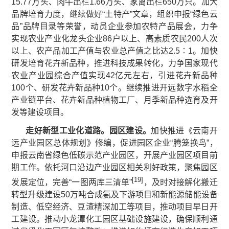
15.77万头、肉牛出栏1.66万头、家禽出栏650万只。加大
品牌培育力度，继续做好“土特产”文章，组织申报“绿色云
品”品牌目录等荣誉，动员企业参加农特产品展会，力争
实现农业产业化龙头企业86户以上、高素质农民200人次
以上、农产品加工产值与农业总产值之比达2.5∶1。加快
研发培育花卉新品种，推进科技成果转化，力争国家现代
农业产业园综合产值实现42亿元左右，引进花卉新品种
100个、研发花卉新品种10个。继续推进开远数字水稻全
产业链平台、花卉新品种植物工厂、月季新品种选育及开
发等建设项目。
走好新型工业化道路。园区建设。
加快推进《云南开
远产业园区总体规划》修编，促进园区企业“腾笼换鸟”，
申报云南省绿色低碳示范产业园区，开展产业园区项目前
期工作。依托河口沿边产业园区相关利好政策，聚焦园区
[19]
发展定位，完善“一图两库三清单”
，及时对接解化搬迁
转型升级建设50万吨合成氨及下游项目和新能源储能设备
制造、低空经济、豆渣精深加工等项目，推动项目早日开
工建设。推动小龙潭化工园区基础设施建设，确保顺利通