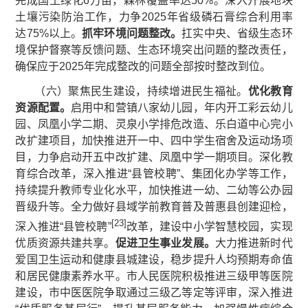
完成国土绿化6万亩，森林覆盖率达50%。深入开展地块
土壤污染防治工作，力争2025年省级磷石膏综合利用率
达75%以上。
抓牢环境问题整改。
扛实中央、省级生态环
境保护督察等反馈问题、生态环境突出问题的整改责任，
确保应于2025年完成整改的问题全部按时整改到位。
（六）聚焦民生建设，持续增进民生福祉。
优化教育
资源配置。
启用中和营镇八家幼儿园，年内开工彩云幼儿
园、凤凰小学二期、灵泉小学排危改造、乐白道中心完小
改扩建项目，加快推进开一中、四中学生宿舍及运动场项
目，力争启动开五中改扩建、凤凰中学一期项目。深化教
育综合改革，深入推进“县管校聘”、集团化办学等工作，
持续提升教师专业化水平，加快推进一幼、二幼等公办园
晋级升等。全力做好县域学前教育普及普惠县创建迎检，
[23]
深入推进“县管校聘”
改革，建设中小学智慧校园，实现
优质资源共建共享。
促进卫生事业发展。
大力推进新时代
爱国卫生运动和健康县城建设，稳步提升人均预期寿命值
和居民健康素养水平。市人民医院积极推进三级甲等医院
建设，市中医医院争取通过三级乙等定等评审，深入推进