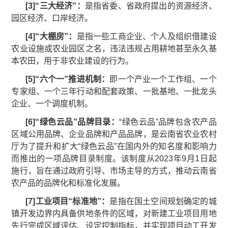
[
3
]
“三大经济”：
是指省委、省政府提出的资源经济、
园区经济、口岸经济。
[
4
]
“大棚房”：
是指一些工商企业、个人及组织借建设
农业设施或农业园区之名，违法违规占用耕地甚至永久基
本农田，用于非农业建设的行为。
[
5
]
“六个一”推进机制：
即一个产业一个工作组、一个
专家组、一个三年行动和配套政策、一批基地、一批龙头
企业、一个调度机制。
[
6
]
“绿色云品”品牌目录：
“绿色云品”品牌包含农产品
区域公用品牌、企业品牌和产品品牌，是云南省农业农村
厅为了提升和扩大“绿色云品”在国内外的知名度和影响力
而推出的一项品牌目录制度。该制度从2023年9月1日起
施行，旨在通过政府引导、市场主导的方式，推动云南省
农产品的品牌化和标准化发展。
[
7
]
工业项目“标准地”：
是指在国土空间规划确定的城
镇开发边界内具备供地条件的区域，对新建工业项目用地
先行完成区域评估、设定控制指标，并实现项目动工开发