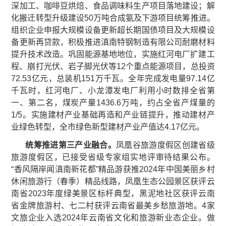
深加工、咖啡豆烘焙、食品调味料生产项目落地建设；解
化搬迁转型升级建设50万吨合成氨及下游项目统筹推进。
组织企业申报大规模设备更新超长期国债项目及大规模设
备更新再贷款，积极推进滇南特钢制造有限公司耐磨材料
提升技术改造。巩固能源基地地位，实施红河电厂扩建工
程、崩打光伏、岩子脚光伏等12个重点能源项目，总投资
72.53亿元，总装机151万千瓦。全年完成发电量97.14亿
千瓦时，红河电厂、小龙潭发电厂利用小时数排全省第
一、第二名，煤炭产量1436.6万吨，约占全省产煤量的
1/5。实施建材产业基础再造和产业链提升，推动建材产
业绿色转型，全市绿色新型建材产业产值达4.17亿元。
统筹推进第三产业融合
。
凤凰谷旅游度假区创建省级
旅游度假区，已接受省级专家组实地评审待结果公布。
“香风隔岸闻滇南新花都”精品游获推2024年中国美丽乡村
休闲旅游行（春季）精品线路，凤凰生态公园景区获评云
南省2023年度绿美景区标杆典型，黑泥地社区获评云南
省金牌旅游村、七二村获评云南省最美乡愁旅游地。4家
文旅企业入选2024年云南省文化和旅游新业态企业。做