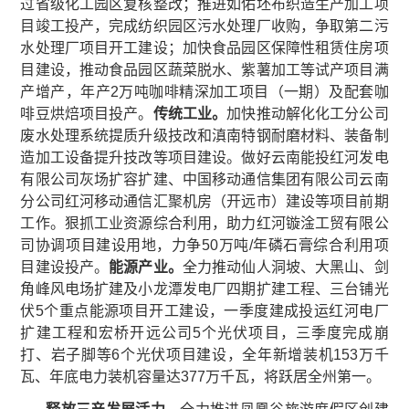
过省级化工园区复核整改；推进如佑坯布织造生产加工项
目竣工投产，完成纺织园区污水处理厂收购，争取第二污
水处理厂项目开工建设；加快食品园区保障性租赁住房项
目建设，推动食品园区蔬菜脱水、紫薯加工等试产项目满
产增产，年产2万吨咖啡精深加工项目（一期）及配套咖
啡豆烘焙项目投产。
传统工业。
加快推动解化化工分公司
废水处理系统提质升级技改和滇南特钢耐磨材料、装备制
造加工设备提升技改等项目建设。做好云南能投红河发电
有限公司灰场扩容扩建、中国移动通信集团有限公司云南
分公司红河移动通信汇聚机房（开远市）建设等项目前期
工作。狠抓工业资源综合利用，助力红河镟淦工贸有限公
司协调项目建设用地，力争50万吨/年磷石膏综合利用项
目建设投产。
能源产业。
全力推动仙人洞坡、大黑山、剑
角峰风电场扩建及小龙潭发电厂四期扩建工程、三台铺光
伏5个重点能源项目开工建设，一季度建成投运红河电厂
扩建工程和宏桥开远公司5个光伏项目，三季度完成崩
打、岩子脚等6个光伏项目建设，全年新增装机153万千
瓦、年底电力装机容量达377万千瓦，将跃居全州第一。