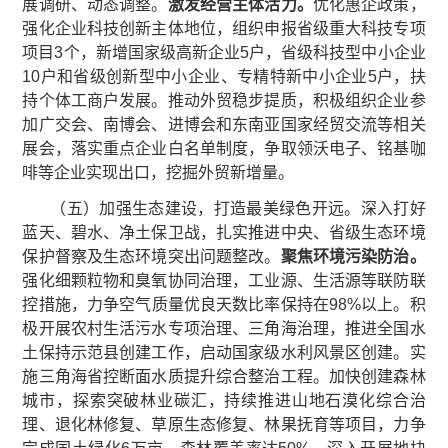
展调研、动态调整。
激发经营主体活力。
优化惠企政策，
强化企业科技创新主体地位，组织申报省级重大科技专项
项目3个，新增国家级高新企业5户，省级科技型中小企业
10户和省级创新型中小企业、专精特新中小企业5户，扶
持个体工商户发展。推动外贸稳步提质，积极组织企业参
加广交会、南博会、进博会和东南亚国家经贸交流等相关
展会，落实重点企业白名单制度，争取领沃电子、铭基咖
啡等企业实现出口，挖掘外贸新增量。
（五）加强生态建设，打造最美绿色开远。深入打好
蓝天、碧水、净土保卫战，扎实推进中央、省级生态环境
保护督察及生态环境突出问题整改。
聚焦环境污染防治。
强化细颗粒物和臭氧协同治理，工业源、生活源等联防联
控措施，力争空气质量优良天数比率保持在98%以上。积
极开展农村生活污水专项治理、三角海治理，推进全国水
土保持示范县创建工作，启动国家级水利风景区创建。实
施三角海省控断面水质提升综合整治工程。加快创建森林
城市，探索突破林业碳汇，持续推进山地石漠化综合治
理、退化林修复、草原生态修复、林果抚育等项目，力争