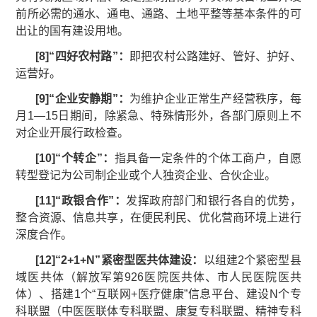
前所必需的通水、通电、通路、土地平整等基本条件的可
出让的国有建设用地。
[
8
]
“
四好农村路
”：
即把农村公路建好、管好、护好、
运营好。
[
9
]
“企业安静期”：
为维护企业正常生产经营秩序，每
月1—15日期间，除紧急、特殊情形外，各部门原则上不
对企业开展行政检查。
[
10
]
“
个转企
”
：
指具备一定条件的个体工商户，自愿
转型登记为公司制企业或个人独资企业、合伙企业。
[
11
]
“
政银合作
”：
发挥政府部门和银行各自的优势，
整合资源、信息共享，在便民利民、优化营商环境上进行
深度合作。
[
12
]
“
2+1+N
”紧密型医共体建设：
以组建2个紧密型县
域医共体（解放军第926医院医共体、市人民医院医共
体）、搭建1个“互联网+医疗健康”信息平台、建设N个专
科联盟（中医医联体专科联盟、康复专科联盟、精神专科