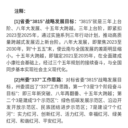
注释：
[
1
]
省委“
3815
”战略发展目标：
“3815”就是三年上台
阶、八年大发展、十五年大跨越。三年上台阶，即紧扣
2023至2025年，通过实施系列三年行动计划，推动高质
量跨越式发展迈上新台阶。八年大发展，即聚焦2023至
2030年，到“十五五”末，使云南与全国发展的差距明显缩
小。十五年大跨越，即锚定2021至2035年，在全面建成
小康社会基础上，经过三个五年规划的接续奋斗，与全国
同步基本实现社会主义现代化。
[
2
]
州委“
337
”工作思路：
对标省委“3815”战略发展目
标，州委提出了“337”工作思路，第一个3是“3个阶段奋斗
目标”：即三年新突破、八年再翻番、十五年大跨越；第
二个3是建成“3个示范区”：绿色低碳发展示范区、沿边开
发开放示范区、民族团结进步示范区；7是建设“7个红
河”：实力红河、创新红河、活力红河、幸福红河、绿美
红河、和谐红河、平安红河。