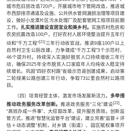
城市危旧房改造720户。开展城市地下管网改造，推进城
市西部排涝通道及设施、公共供水管网漏损治理等项目建
设，做好小龙潭片区污水处理厂及配套管网工程项目前期
工作。
扎实推进
建设宜居宜业和美乡村
。
实施农村危房和
农房抗震改造100户，打好农村人居环境整治提升五年行
[21]
动和“千万工程”
三年行动收官战，推进9座100户以上
自然村卫生公厕改建，力争建成“千万工程”3个示范村、
46个提升村。持续深入实施好脱贫人口持续增收三年行
动，确保2025年全市脱贫人口家庭年人均纯收入稳定持
续增长。巩固“四好农村路”省级示范县创建成果，启动第
二轮绿美公路创建三年行动，争取73公里自然村公路项
目。
（四）培育经营主体，激发市场发展新活力。
多举措
[22]
推动政务服务改革创新。
推进政务服务“三化”建设
、
“高效办成一件事”、大综窗改革，提升服务质效。创新监
管方式，推进“智慧化监管平台”建设，建立完善“监督＋评
估＋动态调整”机制，对乡镇（街道）、园区赋权事项开