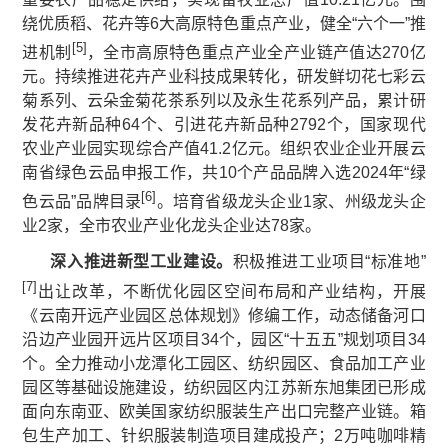
绕优质稻、花卉等6大高原特色重点产业，健全“六个一”推
[5]
进机制
，全市高原特色重点产业全产业链产值达270亿
元。持续推进花卉产业科技成果转化，研发鲜切花七彩云
菊系列、云朵金菊花茶系列以及永生花系列产品，累计研
发花卉新品种64个、引进花卉新品种2792个，国家现代
农业产业园实现综合产值41.2亿元。组织农业企业开展云
南省绿色云品申报工作，共10个产品品牌入选2024年“绿
[6]
色云品”品牌目录
。培育省级龙头企业1家、州级龙头企
业2家，全市农业产业化龙头企业达78家。
深入推进新型工业建设
。
积极推进工业项目“标准地”
[7]
出让改革，不断优化园区空间布局和产业结构，开展
《云南开远产业园区总体规划》修编工作，动态储备河口
沿边产业园开远片区项目34个，园区“十五五”规划项目34
个。全力推动小龙潭化工园区、纺织园区、食品加工产业
园区等基础设施建设，纺织园区内江苏新东旭集团已形成
面向东南亚、欧美国家纺织服装生产出口完整产业链。箱
包生产加工、针织服装制造项目建成投产；2万吨咖啡精