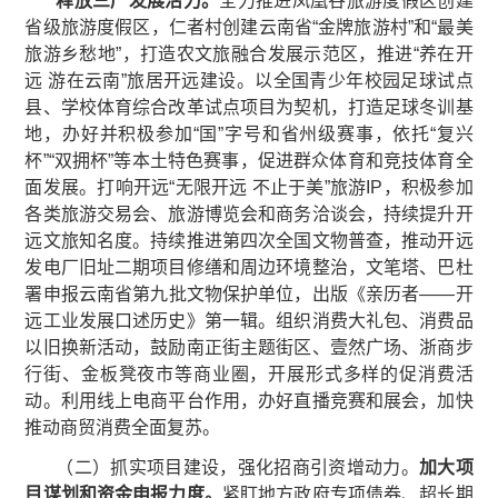
释放三产发展活力。
全力推进凤凰谷旅游度假区创建
省级旅游度假区，仁者村创建云南省“金牌旅游村”和“最美
旅游乡愁地”，打造农文旅融合发展示范区，推进“养在开
远 游在云南”旅居开远建设。以全国青少年校园足球试点
县、学校体育综合改革试点项目为契机，打造足球冬训基
地，办好并积极参加“国”字号和省州级赛事，依托“复兴
杯”“双拥杯”等本土特色赛事，促进群众体育和竞技体育全
面发展。打响开远“无限开远 不止于美”旅游IP，积极参加
各类旅游交易会、旅游博览会和商务洽谈会，持续提升开
远文旅知名度。持续推进第四次全国文物普查，推动开远
发电厂旧址二期项目修缮和周边环境整治，文笔塔、巴杜
署申报云南省第九批文物保护单位，出版《亲历者——开
远工业发展口述历史》第一辑。组织消费大礼包、消费品
以旧换新活动，鼓励南正街主题街区、壹然广场、浙商步
行街、金板凳夜市等商业圈，开展形式多样的促消费活
动。利用线上电商平台作用，办好直播竞赛和展会，加快
推动商贸消费全面复苏。
（二）抓实项目建设，强化招商引资增动力。
加大项
目谋划和资金申报力度
。
紧盯地方政府专项债券、超长期