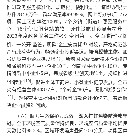
展营商环境“争创一流年”行动，持续深化“放管服”改革，
推进政务服务标准化、规范化、便利化。“一证即办”累计
办件28.58万件，群众满意率99.99%，网上可办事项1272
项，网上可办率达100%。7个乡镇（街道）便民服务中
心、78个便民服务站的软、硬件设施建设显著提升，
2023年度政务服务工作考评全州第一。全面推行“双随
[9]
机、一公开”监管，明确“企业安静期”
时段，严格规范涉
企行政检查行为，畅通企业投诉渠道。
培育经营主体。
加
强优质中小企业梯度培育，新增国家级高新技术企业9户
和省级科技型中小企业10户、创新型中小企业10户、专
精特新中小企业5户，完成省级“星创天地”1个。持续推进
[10]
“个转企”
，促进个体工商户、小微企业健康发展，全市
实有经营主体44377户、“个转企”86户。深化“政银合作”
[11]
，为经营主体提供纾难解困贷款合计40亿元，有效解
决企业融资难问题。
（六）助力生态保护显成效。
深入打好污染防治攻坚
战
。
全市环境空气质量保持优良，环境空气质量平均优良
天数比例98.3%。区域环境噪声昼间50.6分贝，功能区声