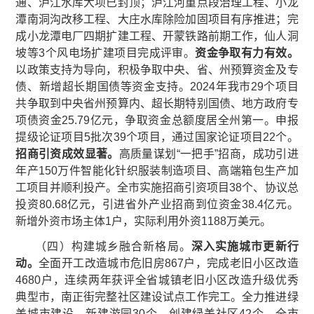
通、泸江水库大坝已封顶；泸江河重点段治理工程、小龙
潭南洞沟改移工程、大庄水库除险加固项目有序推进；完
成小龙潭电厂四期扩建工程、开蒙铁路前期工作，仙人洞
坡等3个风电场扩建项目完成评审。
资金争取有力有效。
以政策支持为导向，积极争取中央、省、州预算资金及专
债、新增超长期国债等资金支持。2024年我市29个项目
共争取到中央省州预算内、超长期特别国债、地方政府专
项债资金25.79亿元，争取资金总额度居全州第一。申报
提级论证项目5批次39个项目，通过国家论证项目22个。
招商引资成效显著。
高质量谋划“一把手”招商，成功引进
年产150万件智能化针织服装制造项目、高端箱包生产加
工项目并顺利投产。全市实施招商引资项目38个、协议总
投资80.68亿元，引进省外产业招商到位资金38.4亿元。
新增外资市场主体1户，实际利用外资1188万美元。
（四）构建城乡融合新格局。
深入实施城市更新行
动。
全面开工改造城市危旧房867户，完成老旧小区改造
4680户，连续两年获评全省城镇老旧小区改造升级优秀
典型市，南正街完整社区建设试点工作完工。全力推进绿
美城市建设，新建游园30个、创建绿美社区42个，全市