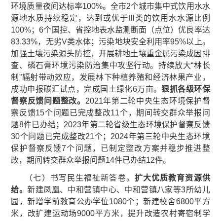
环境质量夜间达标率100%。全市2个城市集中式饮用水水
源地水质持续稳定，达到或优于Ⅲ类的饮用水水源比例
100%；6个国控、省控地表水监测断面（点位）优良率达
83.33%，无劣Ⅴ类水体；污染地块安全利用率95%以上。
加强土壤污染源头防控，开展耕地土壤重金属污染成因排
查、磷石膏环境污染防治集中攻坚行动。持续放大“林长
制”辐射带动效应，发展林下种植养殖和经济林果产业，
成功申报碳汇试点，完成国土绿化6万亩。
狠抓各级环保
督察反馈问题整改。
2021年第二轮中央生态环境保护督
察反馈15个问题已完成整改11个，期间转交群众举报问
题8件已办结；2023年第二轮省级生态环境保护督察反馈
30个问题已完成整改21个；2024年第三轮中央生态环境
保护督察反馈7个问题，已制定整改方案并稳步推进整
改，期间转交群众举报问题14件已办结12件。
（七）书写民生福祉新答卷。
扩大优质教育资源供
给。
新建凤凰、中和营镇中心、中和营镇八家等3所幼儿
园，新增学前教育公办学位1080个；新建校舍6800平方
米，改扩建运动场9000平方米，提升改造农村寄宿制学