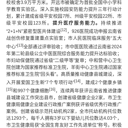
校校舍3.9万平方米。开远市被确定为首批全国中小学科
学教育实验区。深入实施校园安防能力提升三年行动计
划，累计建成省级平安校园7所、州级平安校园22所、市
级平安校园123所。
提升医疗服务能力。
持续推进
[12]
“2+1+N”紧密型医共体建设
，926医院成功申报云南省
战创伤修复重建重点实验室；市人民医院临床服务“五大
[13]
中心”
全部通过评审验收；市中医医院通过云南省2024
年第二轮县级公立中医医院综合服务能力提升达标验收；
市妇幼保健院通过省级“二级甲等”复审；中和营中心卫生
院创建为国家推荐标准卫生院，羊街中心卫生院通过国家
推荐标准卫生院“回头看”。高质量推动健康县城建设，深
[14]
入开展爱国卫生新“7个专项行动”
，建成2个健康乡镇
[15]
[16]
和997个健康细胞
，连续两年获评云南省推进健康
县城建设工作突出县市，创建省级健康企业2家，市卫生
健康局健康企业建设行政推广案例获评省级优秀行政推广
案例。创建省级示范托幼机构2家，全市托幼机构托位数
达1293个，每千人拥有3岁以下婴幼儿托位数达4.03个，
市卫生健康局获“全国生育友好工作先进单位”称号。积极