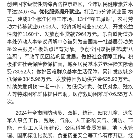
创建国家级慢性病综合防控示范区，全市居民健康素养水
平达24.67%。
优化服务提升就业。
打造“15分钟就业圈”模
式，建成1个标准化零工市场、13个“零工驿站”，农村劳
动力转移就业67903人、城镇新增就业5152人，开发公益
性岗位1160个，发放创业贷款7964万元。乐白道街道办
事处劳动人事争议调解中心被列为全国第一批基层劳动关
系公共服务样板站点培育对象。争创全国双拥模范城“八
连冠”，军政军民团结巩固发展。
做好社会保障工作。
积
极推进社会保险参保扩面，城乡居民基本养老保险实际缴
费73052人；做好困难群众基本生活保障，累计发放城乡
低保金3845.96万元、发放特困救助供养金625.93万元。
持续关爱帮扶“一老一小”，为低保对象、优抚对象、残疾
人等特殊困难群体提供帮助，医疗救助困难群众6.55万人
次。
2024年全市国防动员、双拥、统计、妇女儿童、退役
军人事务工作、残联、气象、人工影响天气、消防、节
能、产业工人队伍建设、公民科学素质发展、地下水管
理、国家标准化发展、食品药品安全等工作有序开展，经