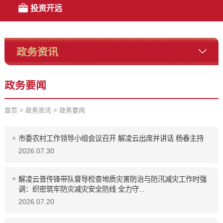
投资开远
政务资讯
政务要闻
首页
>
政务资讯
>
政务要闻
市委农村工作领导小组会议召开 解凌云出席并讲话 杨春主持
2026.07.30
解凌云普传锋带队督导检查地质灾害防治与防汛减灾工作时强
调：织密筑牢防灾减灾安全防线 全力守...
2026.07.20