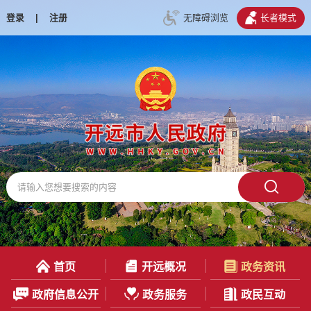
登录
|
注册
无障碍浏览
长者模式
首页
开远概况
政务资讯
政府信息公开
政务服务
政民互动